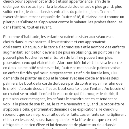
cheikh pour appuyer cet endroit et son appartenance, afin de le
distinguer du reste, il planta à la place du clou un autre plus grand, plus
solide en fer, le cloua dans les entrailles du palmier ; jusqu’à ce qu’il
traversât tout le tronc et parût de l’autre côté, il le laissa ainsi comme un
pilier puis s’allongea s’appuyant contre le palmier, les jambes étendues
dans l’ombre, tout en rêvant.
Et comme d’habitude, les enfants venaient assister aux séances du
cheikh dans leurs horaires, il les instruisait et eux apprenaient,
obéissants. Chaque jour le cercle s’agrandissait et le nombre des enfants
augmentait, son bâton devenait de plus en plus long, au point où il ne
pouvait plus toucher les enfants, loin de lui, il ne pouvait non plus,
poursuivre ceux qui étaient loin. Alors une idée lui vint. Il divisa le cercle
en deux, une moitié reste avec lui, l’autre se met sous le palmier voisin,
un enfant fut désigné pour le représenter. Et afin de faire le lien, il lui
demanda de planter un clou et le nouer avec une corde entre les deux
palmiers. Le bout de la corde doit être pendu contre le palmier afin que
le cheikh s’assoie dessus, l’autre bout sera tenu par l’enfant. Au besoin si
un chahut se produit, l’enfant tire la corde qui fait bouger le cheikh, il
peut ainsi crier menaçant, les enfants le craindraient en entendant sa
voix, à la place de son fouet, le calme reviendrait. Quand Le propriétaire
s’opposa à cela, gentiment et demanda des explications, le cheikh lui
répondit que cela ne produirait que bienfaits. Les enfants se multiplièrent
et les cercles aussi, sous chaque palmier. A la tête de chaque cercle il
désignait un ancien élève et lui demandait de planter un clou dans le