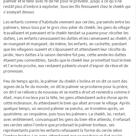
palmier et le tenir avec fil de fer pour le prévenir, jusqu’à ce qu’il ne
restât plus d’ombre à exploiter, tous les fils finissaient chez le cheikh qui
s’asseyait dessus.
Les enfants comme d’habitude viennent aux cercles, parsemés entre les
palmiers, tenus tous par le gros clou-pilier du cheikh, les gens du village
travaillaient et peinaient et le cheikh tendait sa paume pour récolter les
dattes, Les enfants ramassaient les dattes et les ramenaient au cheikh, il
en mangeait et mangeait, de même, les enfants, en cachette, pendant
que les villageois suaient et s’épuisaient et attendaient leur récolte du
jardin, leurs dattes à la saison dernière fut peu, cette année les dattes
étaient peu comestibles, tandis que le cheikh leur promettait tout le bien
et l’arrivée proche, eux restaient patients vivant d’espoir de rêve et de
promesses.
Peu de temps après, le palmier du cheikh s’inclina et on dit ce sont des
signes de la fin du monde, on dit le palmier se prosterne pour la prière,
on dit il se relèvera de nouveau et se mettra droit et reviendra comme il
était, mais il ne leva pas la tête, les gens attendaient autre chose après
cette inclinaison, ils attendaient le bien qui allait arroser le village. Après
quelque temps, un second palmier se pencha, un troisième après, un
quatrième, un cinquième, puis tous les palmiers. Le cheikh, lui, restait,
avec entêtement, convainquait les gens du bien-être attendu, il refaisait
ses cercles selon l’ombre que produisait le palmier boiteux, ses
représentants parmi les enfants refaisaient la forme du cercle selon
l’ombre tordue. Les gens attendaient que se produise un fait qui les