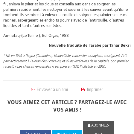
fil, enleva le pilier et les clous et conseilla aux gens de soigner les
palmiers rapidement, les nettoyer et œuvrer à les sauver avant qu’ils ne
tombent. Ils se mirent à enlever la rouille et soigner les palmiers et leurs
racines, aspergeant les endroits pourris avec de l’antirouille, d’autres
liquides et tant d’autres remèdes.
An-nafaq-(Le Tunnel), Ed. Qiças, 1983.
Nouvelle traduite de l’arabe par Tahar Bekri
* Né en 1945 à Regba (Tataouine). Nouvelliste, romancier, essayiste, enseignant. Prit
part activement à l’Union des Ecrivains, et clubs littéraires de la capitale. Son premier
recueil, « Les chaises renversées », est paru en 1973. Il décède en 2010.
Envoyer à un ami
Imprimer
VOUS AIMEZ CET ARTICLE ? PARTAGEZ-LE AVEC
VOS AMIS !
ABONNEZ-