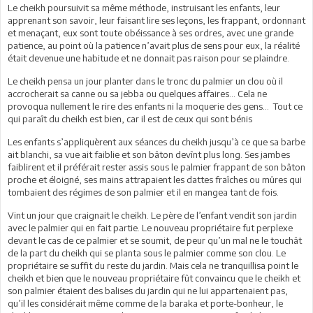
Le cheikh poursuivit sa même méthode, instruisant les enfants, leur
apprenant son savoir, leur faisant lire ses leçons, les frappant, ordonnant
et menaçant, eux sont toute obéissance à ses ordres, avec une grande
patience, au point où la patience n’avait plus de sens pour eux, la réalité
était devenue une habitude et ne donnait pas raison pour se plaindre.
Le cheikh pensa un jour planter dans le tronc du palmier un clou où il
accrocherait sa canne ou sa jebba ou quelques affaires… Cela ne
provoqua nullement le rire des enfants ni la moquerie des gens... Tout ce
qui paraît du cheikh est bien, car il est de ceux qui sont bénis
Les enfants s’appliquèrent aux séances du cheikh jusqu’à ce que sa barbe
ait blanchi, sa vue ait faiblie et son bâton devînt plus long. Ses jambes
faiblirent et il préférait rester assis sous le palmier frappant de son bâton
proche et éloigné, ses mains attrapaient les dattes fraîches ou mûres qui
tombaient des régimes de son palmier et il en mangea tant de fois.
Vint un jour que craignait le cheikh. Le père de l’enfant vendit son jardin
avec le palmier qui en fait partie. Le nouveau propriétaire fut perplexe
devant le cas de ce palmier et se soumit, de peur qu’un mal ne le touchât
de la part du cheikh qui se planta sous le palmier comme son clou. Le
propriétaire se suffit du reste du jardin. Mais cela ne tranquillisa point le
cheikh et bien que le nouveau propriétaire fût convaincu que le cheikh et
son palmier étaient des balises du jardin qui ne lui appartenaient pas,
qu’il les considérait même comme de la baraka et porte-bonheur, le