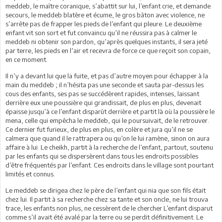
meddeb, le maître coranique, s’abattit sur lui, l’enfant crie, et demande
secours, le meddeb blatère et écume, le gros bâton avec violence, ne
s’arrête pas de frapper les pieds de l’enfant qui pleure. Le deuxième
enfant vit son sort et fut convaincu qu’il ne réussira pas à calmer le
meddeb ni obtenir son pardon, qu’après quelques instants, il sera jeté
par terre, les pieds en l’air et recevra de force ce que reçoit son copain,
en ce moment.
Il n’y a devant lui que la fuite, et pas d’autre moyen pour échapper à la
main du meddeb ; il n’hésita pas une seconde et sauta par-dessus les
cous des enfants, ses pas se succédèrent rapides, intenses, laissant
derrière eux une poussière qui grandissait, de plus en plus, devenait
épaisse jusqu’à ce l’enfant disparût derrière et partit là où la poussière le
mena, celle qui empêcha le meddeb, qui le poursuivait, de le retrouver.
Ce dernier fut furieux, de plus en plus, en colère et jura qu’il ne se
calmera que quand il le rattrapera ou qu’on le lui ramène, sinon on aura
affaire à lui. Le cheikh, partit à la recherche de l’enfant, partout, soutenu
par les enfants qui se dispersèrent dans tous les endroits possibles
d’être fréquentés par l’enfant. Ces endroits dans le village sont pourtant
limités et connus.
Le meddeb se dirigea chez le père de l’enfant qui nia que son fils était
chez lui. Il partit à sa recherche chez sa tante et son oncle, ne lui trouva
trace, les enfants non plus, ne cessèrent de le chercher L’enfant disparut
comme s’il avait été avalé par la terre ou se perdit définitivement. Le