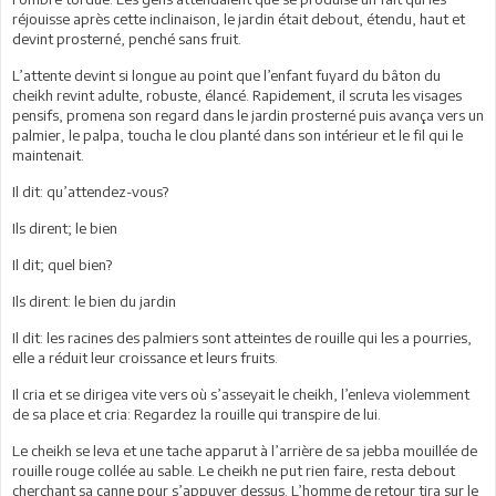
réjouisse après cette inclinaison, le jardin était debout, étendu, haut et
devint prosterné, penché sans fruit.
L’attente devint si longue au point que l’enfant fuyard du bâton du
cheikh revint adulte, robuste, élancé. Rapidement, il scruta les visages
pensifs, promena son regard dans le jardin prosterné puis avança vers un
palmier, le palpa, toucha le clou planté dans son intérieur et le fil qui le
maintenait.
Il dit: qu’attendez-vous?
Ils dirent; le bien
Il dit; quel bien?
Ils dirent: le bien du jardin
Il dit: les racines des palmiers sont atteintes de rouille qui les a pourries,
elle a réduit leur croissance et leurs fruits.
Il cria et se dirigea vite vers où s’asseyait le cheikh, l’enleva violemment
de sa place et cria: Regardez la rouille qui transpire de lui.
Le cheikh se leva et une tache apparut à l’arrière de sa jebba mouillée de
rouille rouge collée au sable. Le cheikh ne put rien faire, resta debout
cherchant sa canne pour s’appuyer dessus. L’homme de retour tira sur le