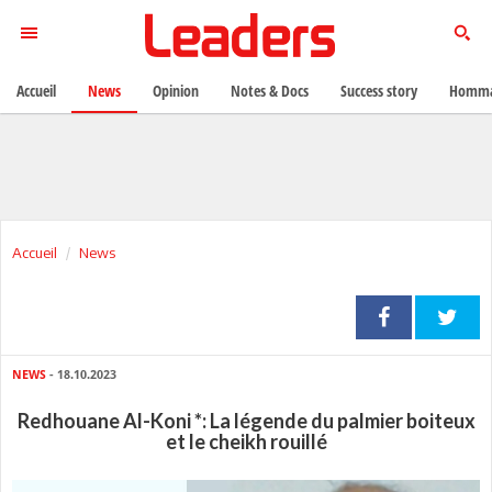
Accueil
News
Opinion
Notes & Docs
Success story
Homma
Accueil
News
NEWS
- 18.10.2023
Redhouane Al-Koni *: La légende du palmier boiteux
et le cheikh rouillé