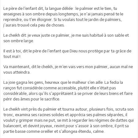
Le père de l’enfant dit, la langue déliée : le palmier est le tien, tu
enseignes à son ombre depuis longtemps, je n’ai jamais pensé te le
reprendre, ou t’en éloigner. Si tu voulais tout le jardin de palmiers,
j’aurais trouvé cela peu de choses.
Le cheikh dit: je veux juste ce palmier, je me suis habitué à son sable et
son ombre large.
Il est à toi, dit le père de l’enfant que Dieu nous protège par ta grâce de
tout mal !
Va maintenant, dit le cheikh, je m’en vais vers mon palmier, aucun mal ne
vous atteindra.
La joie gagna les gens, heureux que le malheur s’en aille. La fedia la
rançon fut considérée comme accessible, plutôt elle n’était pas
considérable, alors qu’ils s’apprêtaient à se priver de leurs biens et faire
périr des âmes pour le sacrifice.
Le cheikh vint près du palmier et tourna autour, plusieurs fois, scruta son
tronc, examina ses racines solides et apprécia ses palmes séparées, il
voulut y grimper mais ne put, se mit à regarder les régimes de dattes qui
balancent, et devint joyeux, revint pour s’assoir à son ombre, il prit sa
partie basse comme oreiller et s’allongea étendu, calme.