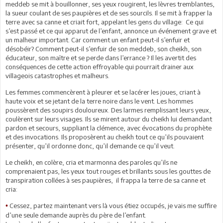
meddeb se mit à bouillonner, ses yeux rougirent, les lèvres tremblantes,
la sueur coulant de ses paupières et de ses sourcils. Il se mit à frapper la
terre avec sa canne et criait fort, appelant les gens du village: Ce qui
s’est passé et ce qui apparut de l’enfant, annonce un événement grave et
un malheur important. Car comment un enfant peut-il s’enfuir et
désobéir? Comment peut-il s’enfuir de son meddeb, son cheikh, son
éducateur, son maître et se perde dans l’errance ? Il les avertit des
conséquences de cette action effroyable qui pourrait drainer aux
villageois catastrophes et malheurs.
Les femmes commencèrent à pleurer et se lacérer les joues, criant à
haute voix et se jetant de la terre noire dans le vent. Les hommes
poussèrent des soupirs douloureux. Des larmes remplissant leurs yeux,
coulèrent sur leurs visages. Ils se mirent autour du cheikh lui demandant
pardon et secours, suppliant la clémence, avec évocations du prophète
et des invocations. Ils proposèrent au cheikh tout ce qu’ils pouvaient
présenter, qu’il ordonne donc, qu’il demande ce qu’il veut.
Le cheikh, en colère, cria et marmonna des paroles qu’ils ne
comprenaient pas, les yeux tout rouges et brillants sous les gouttes de
transpiration collées à ses paupières, il frappa la terre de sa canne et
cria:
Cessez, partez maintenant vers là vous étiez occupés, je vais me suffire
•
d’une seule demande auprès du père de l’enfant.