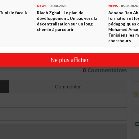
 ? PARTAGEZ-LE AVEC VOS AMIS !
NEWS
- 06.08.2026
NEWS
- 05.08.2026
 Tunisie face à
Riadh Zghal - Le plan de
Adnene Ben Abd
développement: Un pas vers la
formation et le
TWEETER
ABONNEZ-VOUS
décentralisation sur un long
pédagogiques di
chemin à parcourir
Mohamed Amara,
Tunisiens les m
chercheurs
R CET ARTICLE
Ne plus afficher
0
Commentaires
Commenter