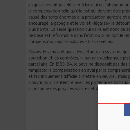
jusqu’ici ne doit pas décider à lui seul de l’abandon
la compensation telle qu’elle est qui doivent être prise
causé des torts énormes à la production agricole et cé
encouragé la gabegie et le vol et «légalisé» le détou
plus nantis. La seule question qui vaille est donc de
de base est réformable dans l’état ou si on doit le 
compensation via les salaires et les revenus.
Disons-le sans ambages, les défauts du système que l
coercition et les contrôles, ni par une quelconque pl
parcellaire. En 1983-84, le pays ne disposait pas des
remplacer la compensation en aval par la compensat
et techniquement difficile à mettre en œuvre, mais po
s’ouvrir pour s’entendre avec les partenaires sociaux
la politique des prix, des salaires et des revenus. Au
Envoyer à u