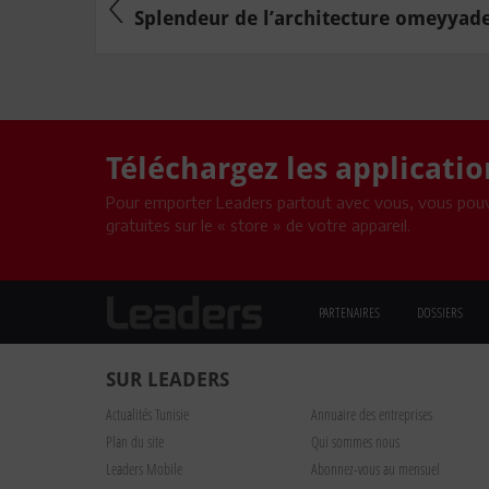
Splendeur de l’architecture omeyyade
Téléchargez les applicati
Pour emporter Leaders partout avec vous, vous pouv
gratuites sur le « store » de votre appareil.
PARTENAIRES
DOSSIERS
SUR LEADERS
Actualités Tunisie
Annuaire des entreprises
Plan du site
Qui sommes nous
Leaders Mobile
Abonnez-vous au mensuel