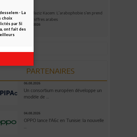
esselem - La
Abdelaziz Kacem: L’arabophobie s’en prend
s choix
aux chiffres arabes
ctés par Si
09.07.2026
 ont fait des
eilleurs
PARTENAIRES
06.08.2026
Un consortium européen développe un
modèle de ...
04.08.2026
OPPO lance l'A6c en Tunisie: la nouvelle
...