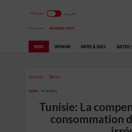
العربية
Français
Newsletter
ABONNEZ-VOUS
NEWS
OPINION
NOTES & DOCS
SUCCESS 
Accueil
News
NEWS
- 14.10.2023
Tunisie: La compen
consommation de
irré