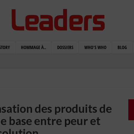
STORY
HOMMAGE À..
DOSSIERS
WHO'S WHO
BLOG
sation des produits de
 base entre peur et
solution