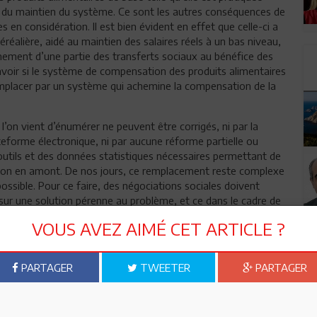
 ou du maintien du système. Ce sont les autres conséquences de
s en considération. Il est bien évident en effet que celle-ci a
réalière, aidé au maintien des salaires réels à un bas niveau,
rnement d’une partie des transferts sociaux au bénéfice des
 savoir si le système de compensation des produits alimentaires
remplacer par un système qui achemine la compensation de la
’on vient d’énumérer ne peuvent être corrigés, ni par la
ateforme électronique, ni par aucune réforme partielle ou
 outils et des données statistiques nécessaires permettant de
ion en amont. De nos jours, ce remplacement reste complexe
ssible. Pour ce faire, des négociations sociales doivent
 sur une solution pérenne au problème, et ce dans le cadre de
cune autre démarche n’est pertinente ou viable à terme.
VOUS AVEZ AIMÉ CET ARTICLE ?
Habib Touhami
PARTAGER
TWEETER
PARTAGER
n ami
Imprimer