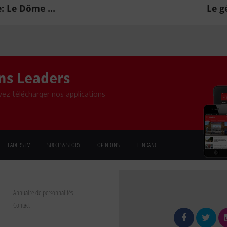
: Le Dôme ...
Le g
ons Leaders
ez télécharger nos applications
LEADERS TV
SUCCESS STORY
OPINIONS
TENDANCE
Annuaire de personnalités
Contact