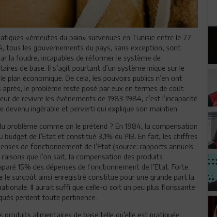
atiques «émeutes du pain» survenues en Tunisie entre le 27
4, tous les gouvernements du pays, sans exception, sont
r la foudre, incapables de réformer le système de
ires de base. Il s’agit pourtant d’un système inique sur le
 le plan économique. De cela, les pouvoirs publics n’en ont
s après, le problème reste posé par eux en termes de coût
 peur de revivre les évènements de 1983-1984, c’est l’incapacité
devenu ingérable et perverti qui explique son maintien.
el du problème comme on le prétend ? En 1984, la compensation
budget de l’Etat et constitué 3,1% du PIB. En fait, les chiffres
enses de fonctionnement de l’Etat (source: rapports annuels
raisons que l’on sait, la compensation des produits
caparé 15% des dépenses de fonctionnement de l’Etat. Forte
le surcoût ainsi enregistré constitue pour une grande part la
ionale. Il aurait suffi que celle-ci soit un peu plus florissante
oqués perdent toute pertinence.
 produits alimentaires de base telle qu’elle est pratiquée