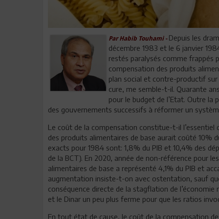
Depuis les dram
Par Habib Touhami -
décembre 1983 et le 6 janvier 198
restés paralysés comme frappés pa
compensation des produits alimenta
plan social et contre-productif sur
cure, me semble-t-il. Quarante an
pour le budget de l’Etat. Outre la
des gouvernements successifs à réformer un système 
Le coût de la compensation constitue-t-il l’essenti
des produits alimentaires de base aurait coûté 10% du 
exacts pour 1984 sont: 1,8% du PIB et 10,4% des dép
de la BCT). En 2020, année de non-référence pour les 
alimentaires de base a représenté 4,1% du PIB et ac
augmentation insiste-t-on avec ostentation, sauf que 
conséquence directe de la stagflation de l’économie nat
et le Dinar un peu plus ferme pour que les ratios inv
En tout état de cause, le coût de la compensation des