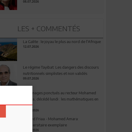
08.07.2026
LES + COMMENTÉS
La Galite : le joyau le plus au nord de l'Afrique
12.07.2026
Le régime Tayibat: Les dangers des discours
nutritionnels simplistes et non validés
09.07.2026
Hommages ponctués au recteur Mohamed
Amara, décédé lundi : les mathématiques en
deuil
03.08.2026
Ahmed Friaa - Mohamed Amara:
l’Universitaire exemplaire
04.08.2026