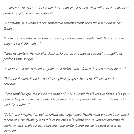
“Le discours de Socrate à la veille de sa mort est, à cet égard, révélateur: la mort n’est
peut-être qu’une nuit sans rêves”...
“Montaigne, à la Renaissance, reprend le raisonnement socratique au livre III des
Essais”:
“Si c’est un anéantissement de notre être, c’est encore amendement d’entrer en une
longue et paisible nuit …”
“Nous ne sentons rien de plus doux en la vie, qu’un repos et sommeil tranquille et
profond sans songes…”
“Si la mort est un sommeil, l’agonie n’est qu’une autre forme de l’endormissement …”
“Point de douleur là où la conscience glisse progressivement ailleurs, dans la
douceur”...
“Il me semblait que ma vie ne me tenait plus qu’au bout des lèvres: je fermais les yeux
pour aider (ce qui me semblait) à la pousser hors, et prenais plaisir à m’alanguir et à
me laisser aller…”
“C’était une imagination qui ne faisait que nager superficiellement en mon âme, aussi
tendre et aussi faible que tout le reste: mais à la vérité non seulement exempte de
déplaisir, ainsi mêlée à cette douceur, que sentent ceux qui se laissent glisser au
sommeil…”