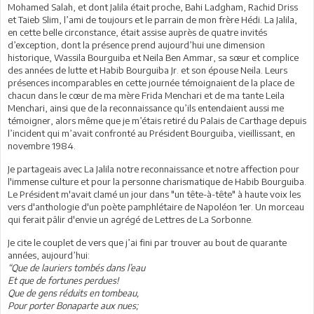
Mohamed Salah, et dont Jalila était proche, Bahi Ladgham, Rachid Driss
et Taieb Slim, l’ami de toujours et le parrain de mon frère Hédi. La Jalila,
en cette belle circonstance, était assise auprès de quatre invités
d’exception, dont la présence prend aujourd’hui une dimension
historique, Wassila Bourguiba et Neila Ben Ammar, sa sœur et complice
des années de lutte et Habib Bourguiba Jr. et son épouse Neila. Leurs
présences incomparables en cette journée témoignaient de la place de
chacun dans le cœur de ma mère Frida Menchari et de ma tante Leila
Menchari, ainsi que de la reconnaissance qu’ils entendaient aussi me
témoigner, alors même que je m’étais retiré du Palais de Carthage depuis
l’incident qui m’avait confronté au Président Bourguiba, vieillissant, en
novembre 1984.
Je partageais avec La Jalila notre reconnaissance et notre affection pour
l'immense culture et pour la personne charismatique de Habib Bourguiba.
Le Président m'avait clamé un jour dans "un tête-à-tête" à haute voix les
vers d'anthologie d'un poète pamphlétaire de Napoléon 1er. Un morceau
qui ferait pâlir d'envie un agrégé de Lettres de La Sorbonne.
Je cite le couplet de vers que j’ai fini par trouver au bout de quarante
années, aujourd’hui:
“Que de lauriers tombés dans l’eau
Et que de fortunes perdues!
Que de gens réduits en tombeau,
Pour porter Bonaparte aux nues;