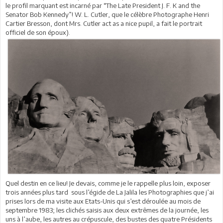
le profil marquant est incarné par “The Late President J. F. K and the
Senator Bob Kennedy”! W. L. Cutler, que le célèbre Photographe Henri
Cartier Bresson, dont Mrs. Cutler act as a nice pupil, a fait le portrait
officiel de son époux).
Quel destin en ce lieu! Je devais, comme je le rappelle plus loin, exposer
trois années plus tard sous l’égide de La Jalila les Photographies que j’ai
prises lors de ma visite aux Etats-Unis qui s’est déroulée au mois de
septembre 1983; les clichés saisis aux deux extrêmes de la journée, les
uns à l’aube, les autres au crépuscule, des bustes des quatre Présidents