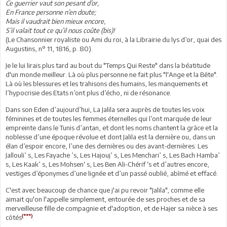
Ce guerrier vaut son pesant d’or,
En France personne n’en doute;
Mais il vaudrait bien mieux encore,
S’il valait tout ce qu’il nous coûte (bis)!
(Le Chansonnier royaliste ou Ami du roi, à la Librairie du lys d’or, quai des
Augustins, n° 11, 1816, p. 80).
Je le lui lirais plus tard au bout du "Temps Qui Reste" dans la béatitude
d'un monde meilleur. Là où plus personne ne fait plus "l'Ange et la Bête".
Là où les blessures et les trahisons des humains, les manquements et
l’hypocrisie des Etats n’ont plus d’écho, ni de résonance.
Dans son Eden d’aujourd’hui, La Jalila sera auprès de toutes les voix
féminines et de toutes les femmes éternelles qui l’ont marquée de leur
empreinte dans le Tunis d’antan, et dont les noms chantent la grâce et la
noblesse d’une époque révolue et dont Jalila est la dernière ou, dans un
élan d’espoir encore, l’une des dernières ou des avant-dernières: Les
Jallouli’ s, Les Fayache ’s, Les Hajouj’ s, Les Menchari’ s, Les Bach Hamba’
s, Les Kaak’ s, Les Mohsen‘ s, Les Ben Ali-Chérif ‘s et d’autres encore,
vestiges d’éponymes d’une lignée et d’un passé oublié, abîmé et effacé.
C'est avec beaucoup de chance que j'ai pu revoir "Jalila", comme elle
aimait qu'on l'appelle simplement, entourée de ses proches et de sa
merveilleuse fille de compagnie et d'adoption, et de Hajer sa nièce à ses
(***)
côtés
.