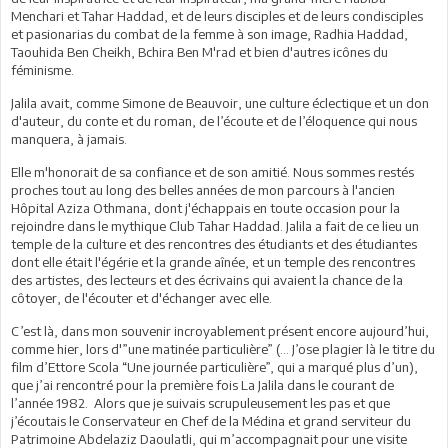
Menchari et Tahar Haddad, et de leurs disciples et de leurs condisciples
et pasionarias du combat de la femme à son image, Radhia Haddad,
Taouhida Ben Cheikh, Bchira Ben M'rad et bien d'autres icônes du
féminisme.
Jalila avait, comme Simone de Beauvoir, une culture éclectique et un don
d'auteur, du conte et du roman, de l’écoute et de l’éloquence qui nous
manquera, à jamais.
Elle m'honorait de sa confiance et de son amitié. Nous sommes restés
proches tout au long des belles années de mon parcours à l'ancien
Hôpital Aziza Othmana, dont j'échappais en toute occasion pour la
rejoindre dans le mythique Club Tahar Haddad. Jalila a fait de ce lieu un
temple de la culture et des rencontres des étudiants et des étudiantes
dont elle était l'égérie et la grande aînée, et un temple des rencontres
des artistes, des lecteurs et des écrivains qui avaient la chance de la
côtoyer, de l'écouter et d'échanger avec elle.
C’est là, dans mon souvenir incroyablement présent encore aujourd’hui,
comme hier, lors d'”une matinée particulière” (... J’ose plagier là le titre du
film d’Ettore Scola “Une journée particulière”, qui a marqué plus d’un),
que j’ai rencontré pour la première fois La Jalila dans le courant de
l’année 1982. Alors que je suivais scrupuleusement les pas et que
j’écoutais le Conservateur en Chef de la Médina et grand serviteur du
Patrimoine Abdelaziz Daoulatli, qui m’accompagnait pour une visite