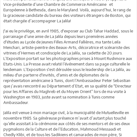
Vice-présidente d’une Chambre de Commerce Américaine et
Européenne à Bethesda, dans le Maryland. Voilà, aujourd’hui, le rang de
la gracieuse candidate du bureau des visiteurs étrangers de Boston, qui
était chargée d’accompagner La Jalila!
J'ai eu le privilège, en avril 1985, d'exposer au Club Tahar Haddad, sous le
parrainage d’une amie de La Jalila depuis leurs premières années
d'études au Lycée de Jeunes Filles Armand Fallières, ma tante Leila
Menchari, artiste-peintre des Beaux-Arts, décoratrice et scénariste des
vitrines d’Hermes et condisciple de La Jalila, sa cadette de 20 jours.
L’Exposition portait sur les photographies prises à Mount Rushmore aux
Etats-Unis. La Presse avait relaté l’événement dans sa page culturelle le
lendemain. L’Exposition s'est déroulée sous le leadership de La Jalila, au
milieu d'un parterre d'invités, d'amis et de diplomates de la
représentation américaine à Tunis, dont l’Ambassadeur Peter Sebastian
que j’avais rencontré au Département d’Etat, en sa qualité de “Directeur
pour les Affaires du Maghreb et du Moyen Orient” lors de ma visite à
Washington en 1983, juste avant sa nomination à Tunis comme
Ambassadeur.
Jalila est venue à mon mariage civil, à la municipalité de Mutuelleville en
novembre 1985. Sa généreuse présence m’avait d’autant plus touché
qu’elle assistait à la cérémonie aux côtés de ses mentors et de ses deux
pygmalions de la Culture et de l’Education, Mahmoud Messaadi et
Chedly Klibi, et de tous les Sadikiens et camarades de mon père, Si