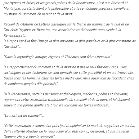
par Hypnos et Athos, et les grands poètes de la Renaissance, ainsi que Ronsard et
Montaigne, qui s’attachent à la philosophie et à la symbolique psychosensorielle et
mystique du sommeil, de la nuit et de la mort...
Recueil de citations de Lettres classiques sur le thème du sommeil, de la nuit et de
l’au-delà: “Hypnos et Thanatos, une association traditionnelle renouvelée à la
Renaissance”…
“Le repos est à la fois l’image la plus ancienne, la plus populaire et la plus constante de
l’au-delà” …
”Dans la mythologie antique, Hypnos et Thanatos sont frères jumeaux.”...
“Le rapprochement du sommeil et de la mort n’est pas le seul fait des Grecs... Des
sociologues et des historiens se sont penchés sur cette gémellité et en ont trouvé des
traces chez les Romains, dans les textes médiévaux, mais aussi, loin de l’occident, chez
de nombreux peuples dits primitifs”...
“A la Renaissance, certains penseurs et théologiens, médecins, poètes et écrivains,
reprennent cette association traditionnelle du sommeil et de la mort, et lui donnent
souvent une portée qu’elle était loin d’avoir dans les textes antiques”...
“La mort est un sommeil”...
“Cette association a comme but principal d’euphémiser la mort, de supprimer ce qui fait
d’elle l’altérité absolue, de la rapprocher d’un état connu, rassurant, et que traverse
l’homme chaque jour: le sommeil”...