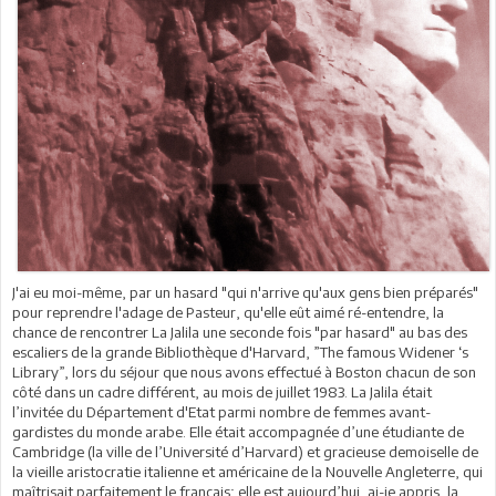
J'ai eu moi-même, par un hasard "qui n'arrive qu'aux gens bien préparés"
pour reprendre l'adage de Pasteur, qu'elle eût aimé ré-entendre, la
chance de rencontrer La Jalila une seconde fois "par hasard" au bas des
escaliers de la grande Bibliothèque d'Harvard, ”The famous Widener ‘s
Library”, lors du séjour que nous avons effectué à Boston chacun de son
côté dans un cadre différent, au mois de juillet 1983. La Jalila était
l’invitée du Département d'Etat parmi nombre de femmes avant-
gardistes du monde arabe. Elle était accompagnée d’une étudiante de
Cambridge (la ville de l’Université d’Harvard) et gracieuse demoiselle de
la vieille aristocratie italienne et américaine de la Nouvelle Angleterre, qui
maîtrisait parfaitement le français; elle est aujourd’hui, ai-je appris, la