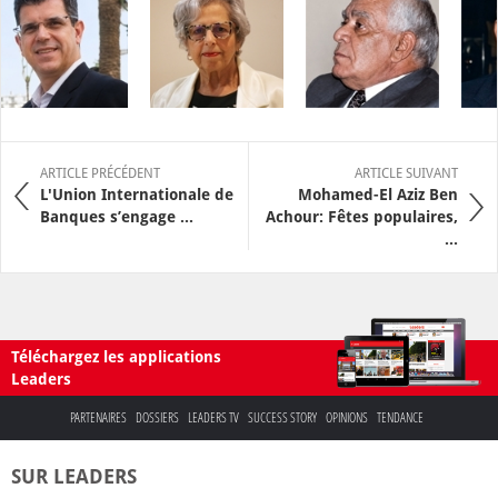
ARTICLE PRÉCÉDENT
ARTICLE SUIVANT
L'Union Internationale de
Mohamed-El Aziz Ben
Banques s’engage ...
Achour: Fêtes populaires,
...
Téléchargez les applications
Leaders
PARTENAIRES
DOSSIERS
LEADERS TV
SUCCESS STORY
OPINIONS
TENDANCE
SUR LEADERS