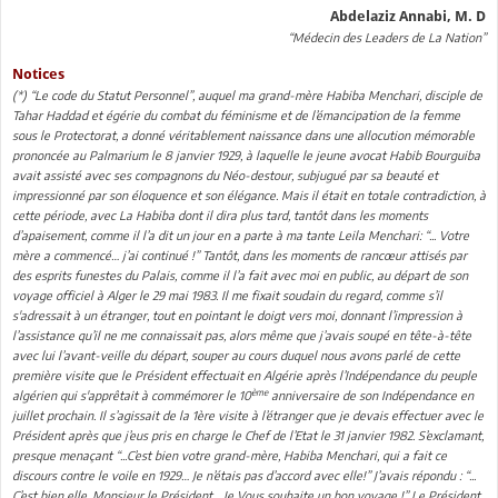
Abdelaziz Annabi, M. D
“Médecin des Leaders de La Nation”
Notices
(*) “Le code du Statut Personnel”, auquel ma grand-mère Habiba Menchari, disciple de
Tahar Haddad et égérie du combat du féminisme et de l’émancipation de la femme
sous le Protectorat, a donné véritablement naissance dans une allocution mémorable
prononcée au Palmarium le 8 janvier 1929, à laquelle le jeune avocat Habib Bourguiba
avait assisté avec ses compagnons du Néo-destour, subjugué par sa beauté et
impressionné par son éloquence et son élégance. Mais il était en totale contradiction, à
cette période, avec La Habiba dont il dira plus tard, tantôt dans les moments
d’apaisement, comme il l’a dit un jour en a parte à ma tante Leila Menchari: “... Votre
mère a commencé… j’ai continué !” Tantôt, dans les moments de rancœur attisés par
des esprits funestes du Palais, comme il l’a fait avec moi en public, au départ de son
voyage officiel à Alger le 29 mai 1983. Il me fixait soudain du regard, comme s’il
s'adressait à un étranger, tout en pointant le doigt vers moi, donnant l’impression à
l’assistance qu’il ne me connaissait pas, alors même que j’avais soupé en tête-à-tête
avec lui l’avant-veille du départ, souper au cours duquel nous avons parlé de cette
première visite que le Président effectuait en Algérie après l’Indépendance du peuple
ème
algérien qui s'apprêtait à commémorer le 10
anniversaire de son Indépendance en
juillet prochain. Il s’agissait de la 1ère visite à l’étranger que je devais effectuer avec le
Président après que j’eus pris en charge le Chef de l’Etat le 31 janvier 1982. S’exclamant,
presque menaçant “...C’est bien votre grand-mère, Habiba Menchari, qui a fait ce
discours contre le voile en 1929… Je n’étais pas d’accord avec elle!” J’avais répondu : “...
C’est bien elle, Monsieur le Président… Je Vous souhaite un bon voyage !” Le Président