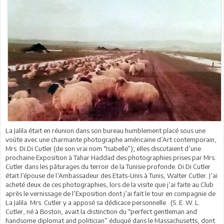
La Jalila était en réunion dans son bureau humblement placé sous une
voûte avec une charmante photographe américaine d’Art contemporain,
Mrs. Di.Di Cutler (de son vrai nom “Isabelle”); elles discutaient d’une
prochaine Exposition à Tahar Haddad des photographies prises par Mrs.
Cutler dans les pâturages du terroir de la Tunisie profonde. Di.Di Cutler
était l’épouse de l’Ambassadeur des Etats-Unis à Tunis, Walter Cutler. J’ai
acheté deux de ces photographies, lors de la visite que j’ai faite au Club
après le vernissage de l’Exposition dont j’ai fait le tour en compagnie de
La Jalila. Mrs. Cutler y a apposé sa dédicace personnelle. (S. E. W. L.
Cutler, né à Boston, avait la distinction du “perfect gentleman and
handsome diplomat and politician” éduqué dans le Massachusetts, dont