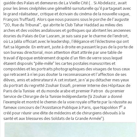
guidée des Palais et demeures de La Vieille Cité (… Si Abdelaziz, avait
pour les âmes cinéphiles une gémellité surnaturelle qu’il partageait avec
le grand réalisateur, critique et écrivain du cinéma de la nouvelle vague,
François Truffaut). Alors que nous passons sous le porche de l’auguste
“20, Rue du Tribunal”, qui abrite le Club Tahar Haddad au milieu des
arches et des voûtes andalouses et gothiques qui abritent les anciennes
écuries du Palais de Dar Lasram, je suis saisi par le charme de l’endroit,
où La Jalila officiait avec le leadership, l’élégance et l’éclectisme qui ont
fait sa légende. En entrant, juste à droite en passant le pas de la porte de
son bureau directorial, mon attention était attirée par une table de
travail d’époque entièrement drapée d’un film de verre sous lequel
étaient disposés “pêle-mêle” les cartes postales manuscrites et
compostées et les portraits photographiques des visages de tous ceux
qui retracent à n’en pas douter la reconnaissance et l’affection de ses
élèves, amis et admirateurs! A cet instant, je n’ai pu détacher mes yeux
du portrait du regretté Zouhair Essafi, premier Interne des Hôpitaux de
Paris de la Tunisie et du monde arabe et premier Patron du premier
Service de Chirurgie de la Tunisie Indépendante (Si Zouhair a donné
l’exemple et montré le chemin de la voie royale offerte par la réussite au
er
fameux concours de l’Assistance Publique à Paris, que Napoléon 1
a
créé pour réunir une élite de médecins et de chirurgiens dévoués à la
santé et aux blessures des Soldats de la Grande Armée”).