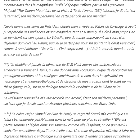
montait alors dans la magnifique “Rolls” d’époque (offerte par Sa très gracieuse
Majesté “The Queen Mum” lors de sa visite à Tunis, l’année 1961) laissant, je dirais, “sur
le tarmac”, son médecin personnel en cette période de son mandat”.
J’avais donné mes soins au Président depuis mon arrivée au Palais de Carthage. Il avait
pu reprendre ses audiences et son magistère tant et si bien qu’il a dit à mon propos, en
se penchant sur son épouse, La Wassila, peu de temps auparavant, au cours d’un
déjeuner dominical au Palais, auquel je participais, tout “en pointant le doigt vers moi”,
comme à son habitude : “Wassila ! ... C’est surprenant … J’ai fait le tour du monde… et la
science est près de moi !”
(**) “Je n’oublierai jamais la démarche de Si El Hédi auprès des ambassadeurs
américains à Paris et à Tunis, qui me donnait ainsi l’occasion unique de rencontrer les
prestigieux mentors et les collègues américains de renom dans la spécialité en
neurologie et en neuropathologie, et de discuter de mes travaux, dont le sujet de ma
thèse (inaugurale) sur la pathologie territoriale ischémique de la IIIème paire
crânienne.
Le Président Bourguiba m’avait accordé son accord, étant son médecin personnel,
sachant que je devais ainsi m’absenter plusieurs semaines aux Etats-Unis.
(***) Sa nièce Hajer (Annabi et Fille de Nazly sa regretté Sœur) m’a confié que La
Jalila s’est endormie paisiblement dans la nuit, pour ne plus se réveiller ! “Elle est
partie sereine et légère dans son sommeil comme elle l’espérait, on ne pouvait lui
souhaiter un meilleur départ”, m’a-t-elle écrit. Une telle disparition m’invite à faire une
digression littéraire d’anthologie sur la gémellité des divinités grecques symbolisée