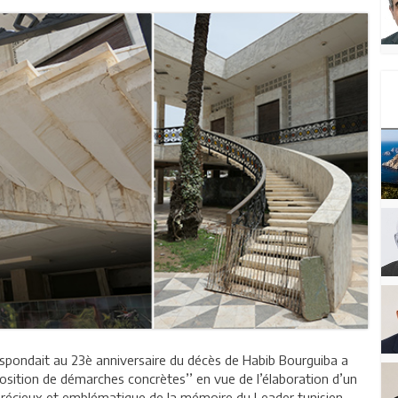
respondait au 23è anniversaire du décès de Habib Bourguiba a
roposition de démarches concrètes’’ en vue de l’élaboration d’un
précieux et emblématique de la mémoire du Leader tunisien