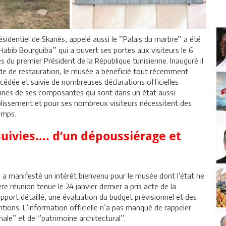
ésidentiel de Skanès, appelé aussi le ’’Palais du marbre’’ a été
bib Bourguiba’’ qui a ouvert ses portes aux visiteurs le 6
cès du premier Président de la République tunisienne. Inauguré il
ode de restauration, le musée a bénéficié tout récemment
cédée et suivie de nombreuses déclarations officielles
ines de ses composantes qui sont dans un état aussi
ablissement et pour ses nombreux visiteurs nécessitent des
emps.
 suivies…. d’un dépoussiérage et
les a manifesté un intérêt bienvenu pour le musée dont l’état ne
 réunion tenue le 24 janvier dernier a pris acte de la
apport détaillé, une évaluation du budget prévisionnel et des
tions. L’information officielle n’a pas manqué de rappeler
le’’ et de ‘’patrimoine architectural’’.