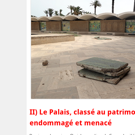
II)
Le Palais, classé au patrim
endommagé et menacé