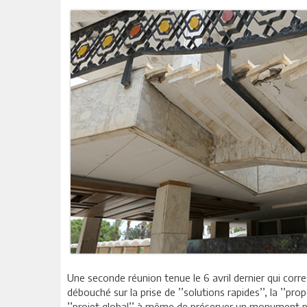
Une seconde réunion tenue le 6 avril dernier qui cor
débouché sur la prise de ’’solutions rapides’’, la ’’p
’’projet global’’ à même de préserver un monument 