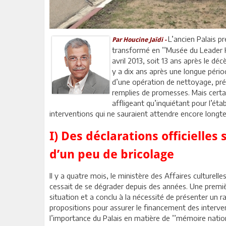
L’ancien Palais pr
Par Houcine Jaïdi -
transformé en ’’Musée du Leader Ha
avril 2013, soit 13 ans après le dé
y a dix ans après une longue péri
d’une opération de nettoyage, pré
remplies de promesses. Mais certa
affligeant qu’inquiétant pour l’ét
interventions qui ne sauraient attendre encore longt
I)
Des déclarations officielles
d’un peu de bricolage
Il y a quatre mois, le ministère des Affaires culturel
cessait de se dégrader depuis des années. Une première
situation et a conclu à la nécessité de présenter un r
propositions pour assurer le financement des interven
l’importance du Palais en matière de ’’mémoire nationa