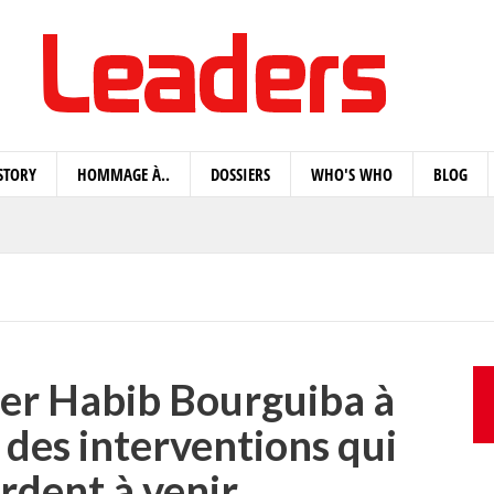
STORY
HOMMAGE À..
DOSSIERS
WHO'S WHO
BLOG
er Habib Bourguiba à
des interventions qui
rdent à venir