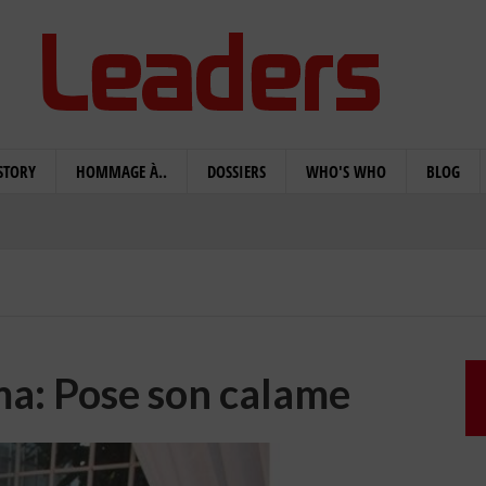
STORY
HOMMAGE À..
DOSSIERS
WHO'S WHO
BLOG
ma: Pose son calame