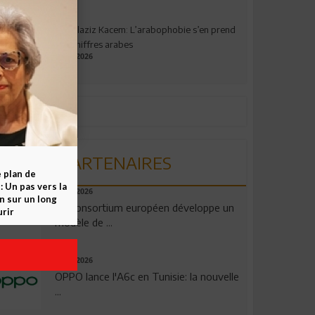
Abdelaziz Kacem: L’arabophobie s’en prend
aux chiffres arabes
09.07.2026
PARTENAIRES
e plan de
 Un pas vers la
06.08.2026
n sur un long
Un consortium européen développe un
rir
modèle de ...
04.08.2026
OPPO lance l'A6c en Tunisie: la nouvelle
...