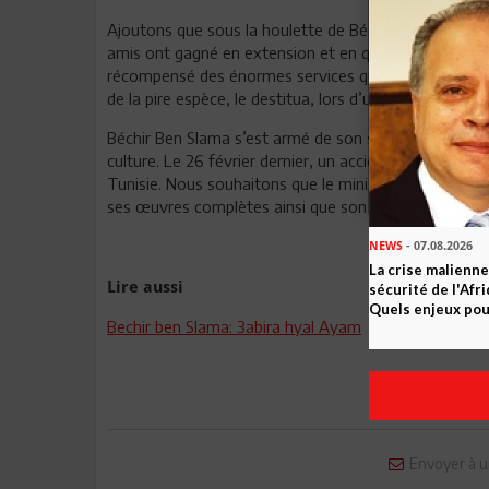
Ajoutons que sous la houlette de Béchir Ben Slama, la
amis ont gagné en extension et en qualité au bénéfic
récompensé des énormes services qu’il avait rendus. 
de la pire espèce, le destitua, lors d’un épisode de ce
Béchir Ben Slama s’est armé de son stylo et continua s
culture. Le 26 février dernier, un accident domestique 
Tunisie. Nous souhaitons que le ministère des Affaires 
ses œuvres complètes ainsi que son dernier manuscri
NEWS
- 07.08.2026
La crise malienne
Lire aussi
sécurité de l'Afr
Quels enjeux pour
Bechir ben Slama: 3abira hyal Ayam
Envoyer à u