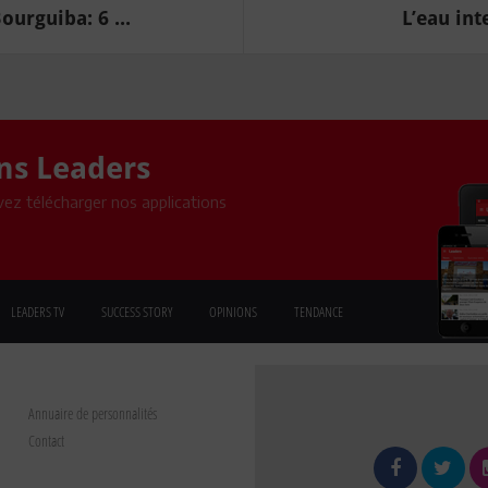
rguiba: 6 ...
L’eau in
ons Leaders
ez télécharger nos applications
LEADERS TV
SUCCESS STORY
OPINIONS
TENDANCE
Annuaire de personnalités
Contact