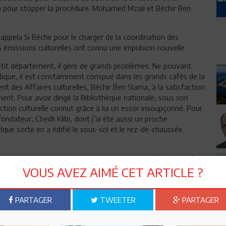
uiba pour stopper la procédure. Mohamed Mzali et Béchir Ben
pela Si Béchir pour le charger de la coordination des
es émissions culturelles ont connu une impulsion nouvelle.
 petit département, il gère de grands problèmes. Ne pouvant
istique, il est constamment conspué dans les grands cafés de la
t des Affaires culturelles, Béchir Ben Slama, à la satisfaction
t. Pour avoir dirigé la Bibliothèque nationale, sous son
 l’action culturelle connut grâce à lui un essor insoupçonné. Pour
ondateur, Chedli Klibi, dont j’ai été aussi un proche
lque sorte en a édifié le sous-sol et le rez-de-chaussée.
s essentielles pour le développement culturel : l’Académie Beit
ational, les JTC (Journées théâtrales de Carthage) l’Institut
VOUS AVEZ AIMÉ CET ARTICLE ?
culturelle, le Centre d’études et de documentation culturelle, la
 Fonds pour l’encouragement à la création culturelle. Certains
PARTAGER
TWEETER
PARTAGER
échir avait en effet institué une taxe sur les boissons
ont profitèrent l’édition, les productions
istiques. Ce fut une période faste pour la culture nationale.