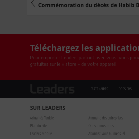
Commémoration du décès de Habib Bou
Téléchargez les applicati
Pour emporter Leaders partout avec vous, vous pouv
gratuites sur le « store » de votre appareil.
PARTENAIRES
DOSSIERS
SUR LEADERS
Actualités Tunisie
Annuaire des entreprises
Plan du site
Qui sommes nous
Leaders Mobile
Abonnez-vous au mensuel