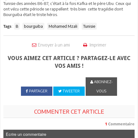
Tunisie des années 86-87, c’était à la fois Kafka et le père Ubu. Ceux qui
ont vécu cette période se rappellent très bien cette tragédie dont
Bourguiba était le triste héros.
:
B
bourguiba
Mohamed Mzali
Tunisie
Tags
Envoyer à un ami
Imprimer
VOUS AIMEZ CET ARTICLE ? PARTAGEZ-LE AVEC
VOS AMIS !
ABONNEZ-
PARTAGER
TWEETER
VOUS
COMMENTER CET ARTICLE
1
Commentaire
Ecrire un commentaire