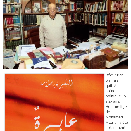
Béchir Ben
Slama a
quitté la
scène
politique il y
a 27 ans.
Homme-lige
de
Mohamed
Mzali, il a été
notamment,