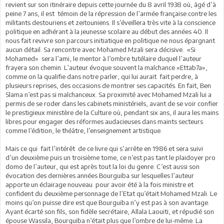
revient sur son itinéraire depuis cette journée du 8 avril 1938 où, âgé d’à
peine 7 ans, il est témoin de la répression de l’armée française contre les
militants destouriens et zeitouniens. Il s’éveillera très vite à la conscience
politique en adhérant à la jeunesse scolaire au début des années 40. Il
nous fait revivre son parcours initiatique en politique ne nous épargnant
aucun détail. Sa rencontre avec Mohamed Mzali sera décisive. «Si
Mohamed» sera l’ami, le mentor à l’ombre tutélaire duquel l’auteur
frayera son chemin. L’auteur évoque souvent la malchance «Ettab7a»,
comme on la qualifie dans notre parler, qui lui aurait fait perdre, à
plusieurs reprises, des occasions de montrer ses capacités. En fait, Ben
Slama n’est pas si malchanceux. Sa proximité avec Mohamed Mzali lui a
permis de se roder dans les cabinets ministériels, avant de se voir confier
le prestigieux ministère de la Culture où, pendant six ans, il aura les mains
libres pour engager des réformes audacieuses dans maints secteurs
comme l’édition, le théâtre, l’enseignement artistique.
Mais ce qui fait l’intérêt de ce livre qui s’arrête en 1986 et sera suivi
d’un deuxième puis un troisième tome, ce n’est pas tant le plaidoyer pro
domo de l’auteur, qui est après tout la loi du genre. C’est aussi son
évocation des dernières années Bourguiba sur lesquelles l’auteur
apporte un éclairage nouveau pour avoir été à la fois ministre et
confident du deuxième personnage de l’Etat qu’était Mohamed Mzali. Le
moins qu’on puisse dire est que Bourguiba n’y est pas à son avantage.
Ayant écarté son fils, son fidèle secrétaire, Allala Laouiti, et répudié son
épouse Wassila, Bourguiba n’était plus que l’ombre de lui-même. La