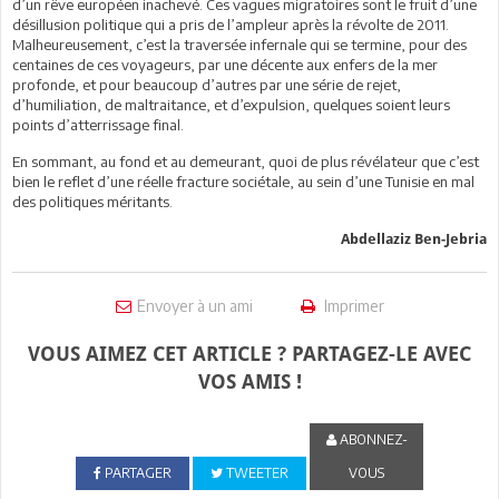
d’un rêve européen inachevé. Ces vagues migratoires sont le fruit d’une
désillusion politique qui a pris de l’ampleur après la révolte de 2011.
Malheureusement, c’est la traversée infernale qui se termine, pour des
centaines de ces voyageurs, par une décente aux enfers de la mer
profonde, et pour beaucoup d’autres par une série de rejet,
d’humiliation, de maltraitance, et d’expulsion, quelques soient leurs
points d’atterrissage final.
En sommant, au fond et au demeurant, quoi de plus révélateur que c’est
bien le reflet d’une réelle fracture sociétale, au sein d’une Tunisie en mal
des politiques méritants.
Abdellaziz Ben-Jebria
Envoyer à un ami
Imprimer
VOUS AIMEZ CET ARTICLE ? PARTAGEZ-LE AVEC
VOS AMIS !
ABONNEZ-
PARTAGER
TWEETER
VOUS