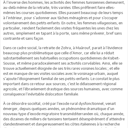
À l’inverse des hommes, les activités des femmes tunisiennes demeurent,
au-delà même de la retraite, très variées. Elles préfèrent faire elles-
mêmes les courses quotidiennes. Elles passent beaucoup de leurs temps
à l’intérieur, pour s’adonner aux tâches ménagères et pour s’occuper
volontairement des petits enfants. En outre, les femmes villageoises, en
particulier, rendent facilement des visites fréquentes les unes chez les
autres, simplement en tapant à la porte, sans même prévenir, bref sans
contrainte et sans façon.
Dans ce cadre social, la retraite de Zohra, à Maârouf, parait à l’évidence
beaucoup plus problématique que celle d’Amor, car elle lui a réduit
substantiellement ses habituelles occupations quotidiennes de Ksibet-
Sousse, et même paradoxalement ses activités corvéables. Ainsi, elle se
trouve actuellement éloignée de ses très rares voisines locales ; et elle
est en manque de ses visites sociales avec le voisinage urbain, auquel
s’ajoute l’éloignement familial de ses petits-enfants. Le constat le plus
important dans ce retour aux sources, c’est le délaissement régional
agricole, et l’ébranlement drastique des sources humaines, avec comme
conséquence l’inévitable dislocation familiale.
À ce désordre sociétal, créé par l’exode rural dysfonctionnel, venait
émerger, depuis quelques années, un phénomène dramatique d’un
nouveau type d’exode migratoire transméditerranéen où, chaque année,
des dizaines de milliers de tunisiens tentaient désespérément d’atteindre
clandestinement et dangereusement les côtes italiennes à la recherche