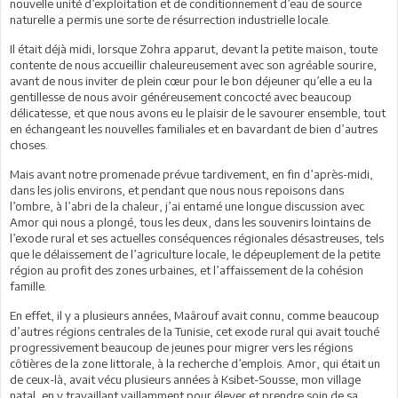
nouvelle unité d’exploitation et de conditionnement d’eau de source
naturelle a permis une sorte de résurrection industrielle locale.
Il était déjà midi, lorsque Zohra apparut, devant la petite maison, toute
contente de nous accueillir chaleureusement avec son agréable sourire,
avant de nous inviter de plein cœur pour le bon déjeuner qu’elle a eu la
gentillesse de nous avoir généreusement concocté avec beaucoup
délicatesse, et que nous avons eu le plaisir de le savourer ensemble, tout
en échangeant les nouvelles familiales et en bavardant de bien d’autres
choses.
Mais avant notre promenade prévue tardivement, en fin d’après-midi,
dans les jolis environs, et pendant que nous nous repoisons dans
l’ombre, à l’abri de la chaleur, j’ai entamé une longue discussion avec
Amor qui nous a plongé, tous les deux, dans les souvenirs lointains de
l’exode rural et ses actuelles conséquences régionales désastreuses, tels
que le délaissement de l’agriculture locale, le dépeuplement de la petite
région au profit des zones urbaines, et l’affaissement de la cohésion
famille.
En effet, il y a plusieurs années, Maârouf avait connu, comme beaucoup
d’autres régions centrales de la Tunisie, cet exode rural qui avait touché
progressivement beaucoup de jeunes pour migrer vers les régions
côtières de la zone littorale, à la recherche d’emplois. Amor, qui était un
de ceux-là, avait vécu plusieurs années à Ksibet-Sousse, mon village
natal, en y travaillant vaillamment pour élever et prendre soin de sa