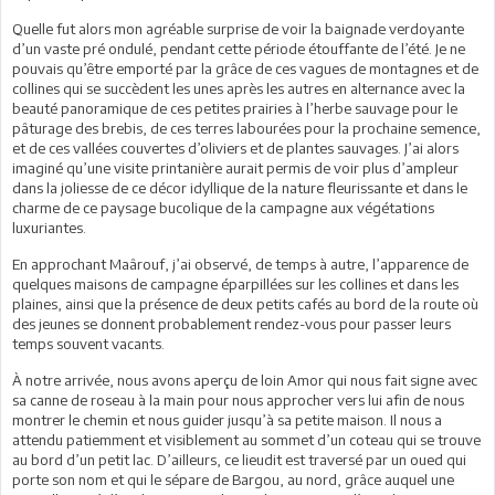
Quelle fut alors mon agréable surprise de voir la baignade verdoyante
d’un vaste pré ondulé, pendant cette période étouffante de l’été. Je ne
pouvais qu’être emporté par la grâce de ces vagues de montagnes et de
collines qui se succèdent les unes après les autres en alternance avec la
beauté panoramique de ces petites prairies à l’herbe sauvage pour le
pâturage des brebis, de ces terres labourées pour la prochaine semence,
et de ces vallées couvertes d’oliviers et de plantes sauvages. J’ai alors
imaginé qu’une visite printanière aurait permis de voir plus d’ampleur
dans la joliesse de ce décor idyllique de la nature fleurissante et dans le
charme de ce paysage bucolique de la campagne aux végétations
luxuriantes.
En approchant Maârouf, j’ai observé, de temps à autre, l’apparence de
quelques maisons de campagne éparpillées sur les collines et dans les
plaines, ainsi que la présence de deux petits cafés au bord de la route où
des jeunes se donnent probablement rendez-vous pour passer leurs
temps souvent vacants.
À notre arrivée, nous avons aperçu de loin Amor qui nous fait signe avec
sa canne de roseau à la main pour nous approcher vers lui afin de nous
montrer le chemin et nous guider jusqu’à sa petite maison. Il nous a
attendu patiemment et visiblement au sommet d’un coteau qui se trouve
au bord d’un petit lac. D’ailleurs, ce lieudit est traversé par un oued qui
porte son nom et qui le sépare de Bargou, au nord, grâce auquel une