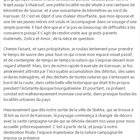
trajet jusqu’à Maârouf, une petite localité rurale située à une centaine de
kilomètres de Sousse, et à une soixantaine de kilomètres au nord de
Kairouan. Et c’est en dépit d’une chaleur étouffante, que mon épouse et
une de ses jeunes nièces ont voulu m’accompagner dans ce voyage d’une
simple journée. Il faut dire que je n’ai pas eu beaucoup de difficultés à les
convaincre puisqu’il s’agit de rendre visite aux grands-parents
maternels, Zohra et Amor, de la nièce en question.
Chemin faisant, et sans précipitation, je roulais lentement pour prendre
le temps de suivre des yeux tout ce qui croise mon espace visuel passif,
et de contempler de temps en temps la nature qui s’expose devant mon
regard attentif. Mais, lors de notre rapide traversée de Kairouan, je fus
amèrement attristé par l’incroyable accumulation des détritus, des sales
ordures ménagères, et des déchets de toutes natures qui s’entassent au
bord de la route, dans cette belle ville historique qui était très propre
pendant l’éclatante époque bourguibienne. Et pourtant, ce présent
constat est malheureusement monnaie courante, dans presque toutes les
localités urbaines du pays.
Heureusement que dès notre sortie de la ville de Sbikha, qui se trouve à
35 km au nord de Kairouan, le paysage commença à changer de décors
avec la vaste campagne rurale qui se dévoila devant nos yeux pour nous
accueillir pittoresquement. C’est à partir de là, et jusqu’à notre
destination finale, l’espace majestueux de la nature campagnarde
imposa sa présence.