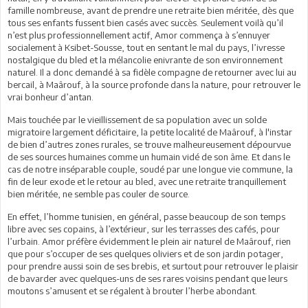
famille nombreuse, avant de prendre une retraite bien méritée, dès que
tous ses enfants fussent bien casés avec succès. Seulement voilà qu’il
n’est plus professionnellement actif, Amor commença à s’ennuyer
socialement à Ksibet-Sousse, tout en sentant le mal du pays, l’ivresse
nostalgique du bled et la mélancolie enivrante de son environnement
naturel. Il a donc demandé à sa fidèle compagne de retourner avec lui au
bercail, à Maârouf, à la source profonde dans la nature, pour retrouver le
vrai bonheur d’antan.
Mais touchée par le vieillissement de sa population avec un solde
migratoire largement déficitaire, la petite localité de Maârouf, à l'instar
de bien d’autres zones rurales, se trouve malheureusement dépourvue
de ses sources humaines comme un humain vidé de son âme. Et dans le
cas de notre inséparable couple, soudé par une longue vie commune, la
fin de leur exode et le retour au bled, avec une retraite tranquillement
bien méritée, ne semble pas couler de source.
En effet, l’homme tunisien, en général, passe beaucoup de son temps
libre avec ses copains, à l’extérieur, sur les terrasses des cafés, pour
l’urbain. Amor préfère évidemment le plein air naturel de Maârouf, rien
que pour s’occuper de ses quelques oliviers et de son jardin potager,
pour prendre aussi soin de ses brebis, et surtout pour retrouver le plaisir
de bavarder avec quelques-uns de ses rares voisins pendant que leurs
moutons s’amusent et se régalent à brouter l’herbe abondant.