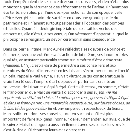
foule l’empêchaient de se concentrer sur ses dossiers, et rien n’était plus
monotone que la récurrence des affrontements de l’arène. Il n’avait pas
été tenté, non plus, par l’une des «perfections» de son époque, celle
d’être évergète au point de sacrifier en dons une grande partie du
patrimoine et il n’aimait surtout pas parader à l’occasion des pompes
officielles. Quant à l’idéologie impériale qui exaltait les vertus des
empereurs, elle n’était, à ses yeux, qu’un vêtement d’apparat, auquel le
philosophe se résignait, un devoir cérémonial sans conséquence.
Dans ce journal intime, Marc Aurèle réfléchit à ses devoirs de prince et
énumère, avec une extrême satisfaction de lui-même, ses innombrables
qualités, en insistant particulièrement sur le mérite d’être démocrate
(Pensées, I, 14), c’est-à-dire de permettre à ses conseillers et aux
membres du Sénat d’intervenir en les laissant s’exprimer en toute liberté.
En cela, rappelle Paul Veyne, il suivait Plutarque qui considérait que la
vraie liberté sous l’empire était de pouvoir parler sans crainte au
souverain, de lui parler d’égal à égal. Cette «libertas», en somme, c’était
le franc-parler que Marc se vantait d’accorder à ses sujets.
«Je me
représente un Etat où la loi est la même pour tous, gouverné d’égal à égal
et dans le franc-parler, une monarchie respectueuse, sur toutes choses, de
la liberté des gouvernés.»
En «bon» empereur, respectueux du Sénat,
Marc sollicitera donc ses conseils ; tout en sachant qu’il est plus
important de faire aux gens l’honneur de leur demander leur avis, que de
le suivre. Mais il dialoguera aussi réellement avec ses conseillers privés,
c’est-à-dire qu’il écoutera leurs avis divergents.