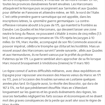
toutes les provinces danubiennes furent envahies. Les Marcomans
attaquèrent le Norique puis se joignirent aux Sarmates et aux Quades
pour déferler en Pannonie et atteindre même, en 169, le nord de l’Italie.
C’est cette première guerre sarmatique qui est appelée, dans les
inscriptions latines, la
«première guerre germanique»
. La contre-
offensive romaine aboutit à la paix de 175, qui maintint la frontière au
Danube. Les Quades et les Marcomans, qui devaient laisser une zone
neutre le long du fleuve, ne pouvaient s’établir à moins de cinq milles (7,5
km). Une autre campagne romaine en 174-175 rejeta les Jazyges à 10
milles. En 176, Marc Aurèle, accompagné de son fils Commode associé au
pouvoir impérial, célébra le triomphe qui clôturait les hostilités. Mais un
nouvel assaut des Marcomans survint l’année suivante ; alliés aux Quades
et aux Hermundures, ils ne furent vaincus par le préfet du prétoire
Paternus qu’en 179. La guerre semblait alors approcher de sa fin lorsque
Marc mourut brusquement à Vindobona (Vienne) le 17 mars 180.
Le règne connut d’autres difficultés militaires, avec deux expéditions en
Espagne pour repousser une invasion des Maures venus du Maroc en 171
ou 172, puis à l’occasion des troubles survenus en Lusitanie quelques
années plus tard. En Egypte aussi, la révolte des Boucoloi, qui dura de
167 à 174, ne fut que péniblement étouffée. Mais en s’étendant
longuement sur les guerres et les grands événements des règnes, les
sources textuelles négligent les faits sociaux et économiques et ne disent
mot des graves conséquences de la peste qui avait sévi sous le règne de
Marc Aurèle.