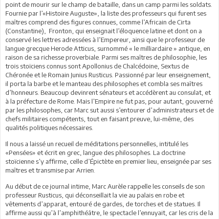
point de mourir sur le champ de bataille, dans un camp parmi les soldats.
Fournie par l’«Histoire Auguste», la liste des professeurs qui furent ses
maîtres comprend des figures connues, comme l’Africain de Cirta
(Constantine), Fronton, qui enseignait l’éloquence latine et dont on a
conservé les lettres adressées à l’Empereur, ainsi que le professeur de
langue grecque Herode Atticus, surnommé « le milliardaire » antique, en
raison de sa richesse proverbiale. Parmi ses maîtres de philosophie, les
trois stoïciens connus sont Apollonius de Chalcédoine, Sextus de
Chéronée et le Romain Junius Rusticus. Passionné par leur enseignement,
il porta la barbe et le manteau des philosophes et combla ses maîtres
d’honneurs. Beaucoup devinrent sénateurs et accédèrent au consulat, et
à la préfecture de Rome. Mais l’Empire ne fut pas, pour autant, gouverné
par les philosophes, car Marc sut aussi s’entourer d’administrateurs et de
chefs militaires compétents, tout en faisant preuve, lui-même, des
qualités politiques nécessaires.
Il nous a laissé un recueil de méditations personnelles, intitulé les
«Pensées» et écrit en grec, langue des philosophes. La doctrine
stoïcienne s’y affirme, celle d’Épictète en premier lieu, enseignée par ses
maîtres et transmise par Arrien.
Au début de ce journal intime, Marc Aurèle rappelle les conseils de son
professeur Rusticus, qui déconseillait la vie au palais en robe et
vêtements d’apparat, entouré de gardes, de torches et de statues. Il
affirme aussi qu’à l’amphithéâtre, le spectacle l’ennuyait, car les cris de la