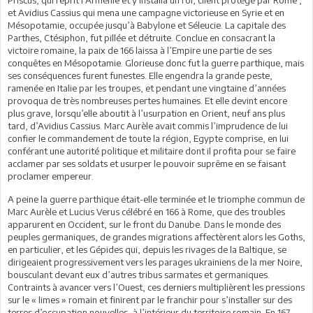
et Avidius Cassius qui mena une campagne victorieuse en Syrie et en
Mésopotamie, occupée jusqu’à Babylone et Séleucie. La capitale des
Parthes, Ctésiphon, fut pillée et détruite. Conclue en consacrant la
victoire romaine, la paix de 166 laissa à l’Empire une partie de ses
conquêtes en Mésopotamie. Glorieuse donc fut la guerre parthique, mais
ses conséquences furent funestes. Elle engendra la grande peste,
ramenée en Italie par les troupes, et pendant une vingtaine d’années
provoqua de très nombreuses pertes humaines. Et elle devint encore
plus grave, lorsqu’elle aboutit à l’usurpation en Orient, neuf ans plus
tard, d’Avidius Cassius. Marc Aurèle avait commis l’imprudence de lui
confier le commandement de toute la région, Egypte comprise, en lui
conférant une autorité politique et militaire dont il profita pour se faire
acclamer par ses soldats et usurper le pouvoir suprême en se faisant
proclamer empereur.
A peine la guerre parthique était-elle terminée et le triomphe commun de
Marc Aurèle et Lucius Verus célébré en 166 à Rome, que des troubles
apparurent en Occident, sur le front du Danube. Dans le monde des
peuples germaniques, de grandes migrations affectèrent alors les Goths,
en particulier, et les Gépides qui, depuis les rivages de la Baltique, se
dirigeaient progressivement vers les parages ukrainiens de la mer Noire,
bousculant devant eux d’autres tribus sarmates et germaniques.
Contraints à avancer vers l’Ouest, ces derniers multiplièrent les pressions
sur le « limes » romain et finirent par le franchir pour s’installer sur des
terres d’occupation nouvelles, à l’intérieur du territoire romain. En 167,