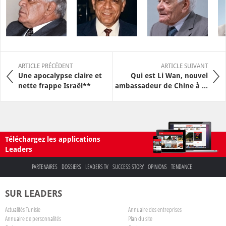
ARTICLE PRÉCÉDENT
ARTICLE SUIVANT
Une apocalypse claire et
Qui est Li Wan, nouvel
nette frappe Israël**
ambassadeur de Chine à ...
Téléchargez les applications
Leaders
PARTENAIRES
DOSSIERS
LEADERS TV
SUCCESS STORY
OPINIONS
TENDANCE
SUR LEADERS
Actualités Tunisie
Annuaire des entreprises
Annuaire de personnalités
Plan du site