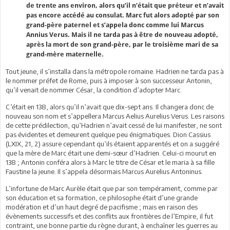
de trente ans environ, alors qu’il n’était que préteur et n’avait
pas encore accédé au consulat. Marc fut alors adopté par son
grand-père paternel et s’appela donc comme lui Marcus
Annius Verus. Mais il ne tarda pas à être de nouveau adopté,
après la mort de son grand-père, par le troisième mari de sa
grand-mère maternelle.
Tout jeune, il s’installa dans la métropole romaine. Hadrien ne tarda pas à
le nommer préfet de Rome, puis à imposer à son successeur Antonin,
qu’il venait de nommer César, la condition d’adopter Marc.
C’était en 138, alors qu’il n’avait que dix-sept ans. Il changera donc de
nouveau son nom et s’appellera Marcus Aelius Aurelius Verus. Les raisons
de cette prédilection, qu’Hadrien n’avait cessé de lui manifester, ne sont
pas évidentes et demeurent quelque peu énigmatiques. Dion Cassius
(LXIX, 21, 2) assure cependant qu’ils étaient apparentés et on a suggéré
que la mère de Marc était une demi-sœur d’Hadrien. Celui-ci mourut en
138 ; Antonin conféra alors à Marc le titre de César et le maria à sa fille
Faustine la jeune. Il s’appela désormais Marcus Aurelius Antoninus.
L’infortune de Marc Aurèle était que par son tempérament, comme par
son éducation et sa formation, ce philosophe était d’une grande
modération et d’un haut degré de pacifisme ; mais en raison des
évènements successifs et des conflits aux frontières de l’Empire, il fut
contraint, une bonne partie du règne durant, à enchaîner les guerres au