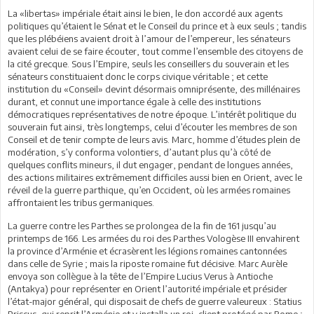
La «libertas» impériale était ainsi le bien, le don accordé aux agents
politiques qu’étaient le Sénat et le Conseil du prince et à eux seuls ; tandis
que les plébéiens avaient droit à l’amour de l’empereur, les sénateurs
avaient celui de se faire écouter, tout comme l’ensemble des citoyens de
la cité grecque. Sous l’Empire, seuls les conseillers du souverain et les
sénateurs constituaient donc le corps civique véritable ; et cette
institution du «Conseil» devint désormais omniprésente, des millénaires
durant, et connut une importance égale à celle des institutions
démocratiques représentatives de notre époque. L’intérêt politique du
souverain fut ainsi, très longtemps, celui d’écouter les membres de son
Conseil et de tenir compte de leurs avis. Marc, homme d’études plein de
modération, s’y conforma volontiers, d’autant plus qu’à côté de
quelques conflits mineurs, il dut engager, pendant de longues années,
des actions militaires extrêmement difficiles aussi bien en Orient, avec le
réveil de la guerre parthique, qu’en Occident, où les armées romaines
affrontaient les tribus germaniques.
La guerre contre les Parthes se prolongea de la fin de 161 jusqu’au
printemps de 166. Les armées du roi des Parthes Vologèse III envahirent
la province d’Arménie et écrasèrent les légions romaines cantonnées
dans celle de Syrie ; mais la riposte romaine fut décisive. Marc Aurèle
envoya son collègue à la tête de l’Empire Lucius Verus à Antioche
(Antakya) pour représenter en Orient l’autorité impériale et présider
l’état-major général, qui disposait de chefs de guerre valeureux : Statius
Priscus, qui reprit l’Arménie et y installa un roi, client protégé par Rome ;