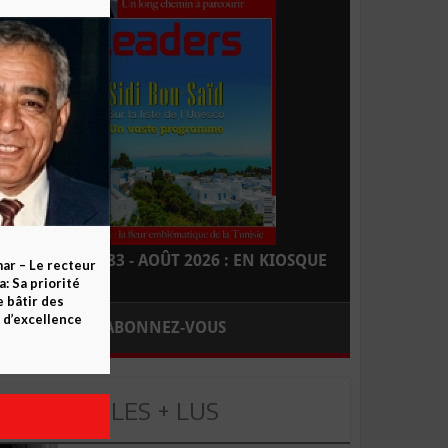
LEADERS N° 183 - AOÛT 2026 : EN KIOSQUE
ar – Le recteur
 Sa priorité
e bâtir des
d’excellence
ABONNEZ-VOUS
LES + LUS