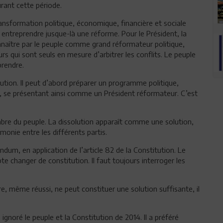
urant cette période.
ansformation politique, économique, financière et sociale
 entreprendre jusque-là une réforme. Pour le Président, la
 connaître par le peuple comme grand réformateur politique,
urs qui sont seuls en mesure d’arbitrer les conflits. Le peuple
eprendre.
tution. Il peut d’abord préparer un programme politique,
r, se présentant ainsi comme un Président réformateur. C’est
mbre du peuple. La dissolution apparaît comme une solution,
rmonie entre les différents partis.
ndum, en application de l’article 82 de la Constitution. Le
 changer de constitution. Il faut toujours interroger les
e, même réussi, ne peut constituer une solution suffisante, il
 ignoré le peuple et la Constitution de 2014. Il a préféré