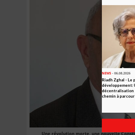
NEWS
- 06.08.2026
Riadh Zghal - Le 
développement: U
décentralisation 
chemin à parcour
Une révolution morte, une nouvelle Consti