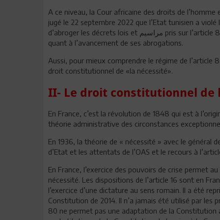
A ce niveau, la Cour africaine des droits de l’homme et
jugé le 22 septembre 2022 que l’Etat tunisien a violé 
d’abroger les décrets lois et مراسيم pris sur l’article 80 et ordonne à l’Etat d’envoyer un rapport tous les six mois
quant à l’avancement de ses abrogations.
Aussi, pour mieux comprendre le régime de l’article 80 
droit constitutionnel de «la nécessité».
II- Le droit constitutionnel de
En France, c’est la révolution de 1848 qui est à l’origi
théorie administrative des circonstances exceptionnel
En 1936, la théorie de « nécessité » avec le général de
d’Etat et les attentats de l’OAS et le recours à l’articl
En France, l’exercice des pouvoirs de crise permet au 
nécessité. Les dispositions de l’article 16 sont en Fra
l’exercice d’une dictature au sens romain. Il a été repr
Constitution de 2014. Il n’a jamais été utilisé par les
80 ne permet pas une adaptation de la Constitution a