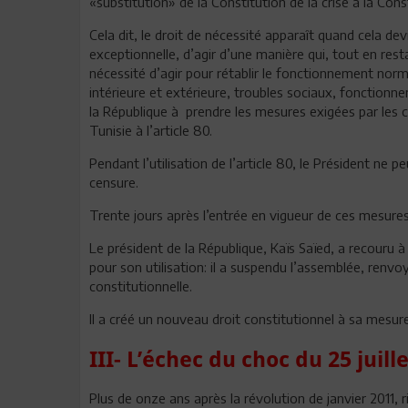
«substitution» de la Constitution de la crise à la Const
Cela dit, le droit de nécessité apparaît quand cela d
exceptionnelle, d’agir d’une manière qui, tout en resta
nécessité d’agir pour rétablir le fonctionnement norm
intérieure et extérieure, troubles sociaux, fonctionne
la République à prendre les mesures exigées par les c
Tunisie à l’article 80.
Pendant l’utilisation de l’article 80, le Président ne
censure.
Trente jours après l’entrée en vigueur de ces mesures,
Le président de la République, Kaïs Saïed, a recouru à l
pour son utilisation: il a suspendu l’assemblée, ren
constitutionnelle.
Il a créé un nouveau droit constitutionnel à sa mesure
III- L’échec du choc du 25 juill
Plus de onze ans après la révolution de janvier 2011, 