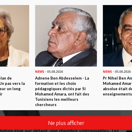
NEWS
- 05.08.2026
NEWS
- 05.08.2026
plan de
Adnene Ben Abdesselem - La
Pr Nihel Ben Am
n pas vers la
formation et les choix
Mohamed Amara:
sur un long
pédagogiques dictés par Si
absolue était d
ir
Mohamed Amara, ont fait des
enseignements 
Tunisiens les meilleurs
chercheurs
Ne plus afficher
tution élue par défaut, une chambre «introuvable». Les