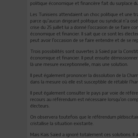
politique économique et financière fait du surplace d
Les Tunisiens attendaient un choc politique et une tr
parce qu’aucun dirigeant politique ou syndical n’a osé
crise du 25 juillet lui a donné l’occasion de se faire
économique et financier. Il sait que ce sont les électe
peut avoir l’occasion de se faire entendre et de se r
Trois possibilités sont ouvertes à Saïed par la Consti
économique et financier. Il peut ensuite démissionne
là une mesure exceptionnelle, mais une solution.
Il peut également prononcer la dissolution de la Cha
dans la mesure où elle est susceptible de rétablir l’ha
Il peut également consulter le pays par voie de référe
recours au référendum est nécessaire lorsqu’on compte
électeurs.
On observera toutefois que le référendum plébiscitair
cristallise la situation existante.
Mais Kaïs Saïed a ignoré totalement ces solutions. Il a