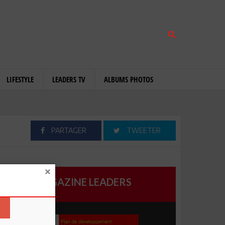
LIFESTYLE
LEADERS TV
ALBUMS PHOTOS
PARTAGER
TWEETER
MAGAZINE LEADERS