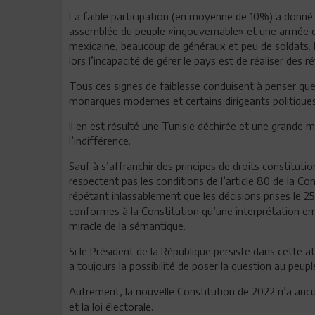
La faible participation (en moyenne de 10%) a donné l
assemblée du peuple «ingouvernable» et une armée de 
mexicaine, beaucoup de généraux et peu de soldats. Il
lors l’incapacité de gérer le pays est de réaliser des
Tous ces signes de faiblesse conduisent à penser que 
monarques modernes et certains dirigeants politiques
Il en est résulté une Tunisie déchirée et une grande 
l’indifférence.
Sauf à s’affranchir des principes de droits constitution
respectent pas les conditions de l’article 80 de la Co
répétant inlassablement que les décisions prises le 25 j
conformes à la Constitution qu’une interprétation err
miracle de la sémantique.
Si le Président de la République persiste dans cette at
a toujours la possibilité de poser la question au peup
Autrement, la nouvelle Constitution de 2022 n’a aucun
et la loi électorale.