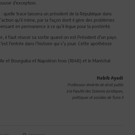
pouvoir d’exception.
n : quelle trace laissera un président de la République dans
 l’action qu’il mène, par la façon dont il gère des problèmes
pensant en permanence à ce qu’il lègue pour la postérité.
er, il faut réussir sa sortie quand on est Président d’un pays.
est l’entrée dans l’histoire qui s’y joue. Cette apothéose
lle et Bourguiba et Napoléon trois (1848) et le Maréchal
Habib Ayadi
Professeur émérite de droit public
à la Faculté des Sciences Juridiques,
politiques et sociales de Tunis II
n ami
Imprimer