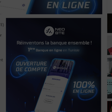
TE)
ur
nt