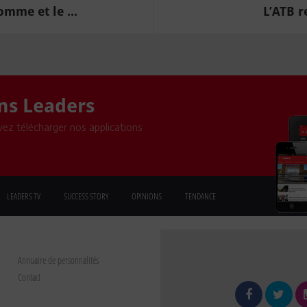
mme et le ...
L’ATB r
ons Leaders
ez télécharger nos applications
LEADERS TV
SUCCESS STORY
OPINIONS
TENDANCE
Annuaire de personnalités
Contact