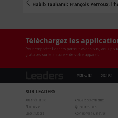
Habib Touhami: François Perroux, l’ho
Téléchargez les applicati
Pour emporter Leaders partout avec vous, vous pouv
gratuites sur le « store » de votre appareil.
PARTENAIRES
DOSSIERS
SUR LEADERS
Actualités Tunisie
Annuaire des entreprises
Plan du site
Qui sommes nous
Leaders Mobile
Abonnez-vous au mensuel