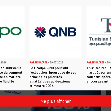
.2026
PARTENAIRES
- 29.07.2026
PARTENAIRES
- 29.
en Tunisie: la
Le Groupe QNB poursuit
TSB: Des résul
nce du segment
l’exécution rigoureuse de ses
marqués par un
me en matière
principales priorités
tournant opéra
e fluidité
stratégiques au deuxième
encourageant
trimestre 2026
Ne plus afficher