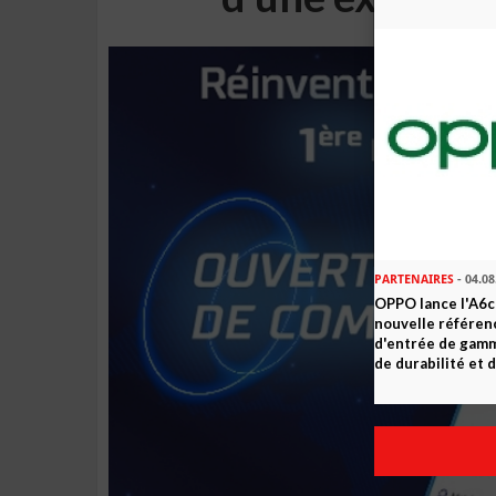
PARTENAIRES
- 04.08
OPPO lance l'A6c 
nouvelle référe
d'entrée de gam
de durabilité et d