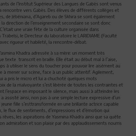
diants de l’Institut Supérieur des Langues de Gabès sont venus
 la rencontre vers Gabès. Des élèves de différents collèges et
rès, de Jébéniana, d’Agareb ou de Skhira se sont également
 la direction de l’enseignement secondaire se sont donc
C’était une vraie fête de la culture organisée dans
Trabelsi, le Directeur du laboratoire le LARIDIAME (Faculté
vec rigueur et habileté, la rencontre-débat.
de Yasmina Khadra adressée à sa mère: un moment très
texte transcrit en braille. Elle était au début mal à l’aise,
mps à utiliser le sens du toucher pour pouvoir lire aisément au
e à mener sur scène, face à un public attentif. Agilement,
ui a pris le micro et lui a chuchoté quelques mots
x de la malvoyante s’est libérée de toutes les contraintes et
t l’espace en imposant le silence, mais aussi à atteindre les
n a assisté ainsi, non pas à une simple lecture expressive d’un
 jeune fille s’esttransformée en une brillante actrice capable
ix, le flux de sentiments, d’impressions et d’émotion qui
es rêves, les aspirations de Yasmina Khadra ainsi que sa quête
n admiration et son plaisir par des applaudissements nourris