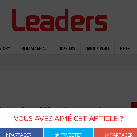
STORY
HOMMAGE À..
DOSSIERS
WHO'S WHO
BLOG
Yasmina Khadra, on le
VOUS AVEZ AIMÉ CET ARTICLE ?
vient »
PARTAGER
TWEETER
PARTAGER