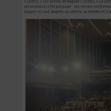
» (2005), « Les Sirènes de Bagdad » (2006), « La Dern
persévérance a fini par payer : ses romans vontrempor
langues et sont adaptés au cinéma, au théâtre et à l