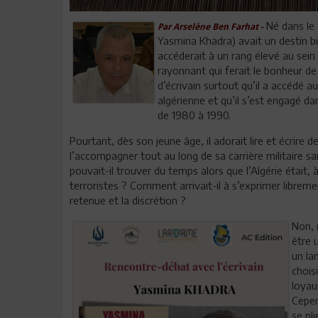
Né dans le 
Par Arselène Ben Farhat -
Yasmina Khadra) avait un destin bi
accéderait à un rang élevé au sein 
rayonnant qui ferait le bonheur de 
d’écrivain surtout qu’il a accédé
algérienne et qu’il s’est engagé da
de 1980 à 1990.
Pourtant, dès son jeune âge, il adorait lire et écrire 
l’accompagner tout au long de sa carrière militaire s
pouvait-il trouver du temps alors que l’Algérie éta
terroristes ? Comment arrivait-il à s’exprimer librem
retenue et la discrétion ?
Non, 
être 
un la
chois
loyau
Cepen
se pli