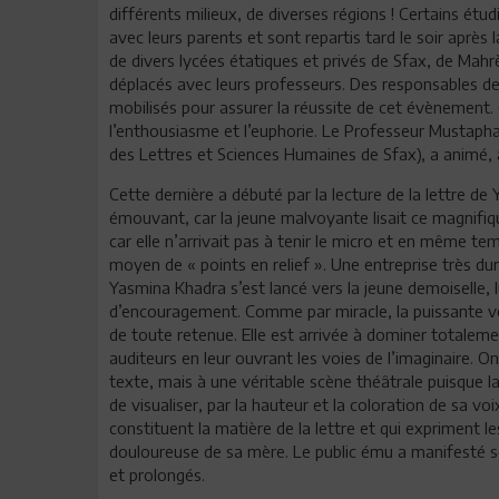
différents milieux, de diverses régions ! Certains étu
avec leurs parents et sont repartis tard le soir après
de divers lycées étatiques et privés de Sfax, de Mah
déplacés avec leurs professeurs. Des responsables de
mobilisés pour assurer la réussite de cet évènement. 
l’enthousiasme et l’euphorie. Le Professeur Mustapha 
des Lettres et Sciences Humaines de Sfax), a animé, a
Cette dernière a débuté par la lecture de la lettre 
émouvant, car la jeune malvoyante lisait ce magnifique 
car elle n’arrivait pas à tenir le micro et en même te
moyen de « points en relief ». Une entreprise très dur
Yasmina Khadra s’est lancé vers la jeune demoiselle, l
d’encouragement. Comme par miracle, la puissante voi
de toute retenue. Elle est arrivée à dominer totalemen
auditeurs en leur ouvrant les voies de l’imaginaire. O
texte, mais à une véritable scène théâtrale puisque la
de visualiser, par la hauteur et la coloration de sa vo
constituent la matière de la lettre et qui expriment l
douloureuse de sa mère. Le public ému a manifesté so
et prolongés.