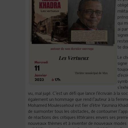
oblig
milit
préno
qui m
ai pa
signe
reste
te do
Le ch
signe
toujo
d’écr
symbo
s’exh
vu, mal jugé. C’est un défi que lance l’écrivain à la 
également un hommage que rend l’auteur à la femme ma
Mohamed Moulessehoul est fier d’être Yasmina Khadra
de surmonter tous les obstacles, de contourner l’appare
de réactions des critiques littéraires envers ses premie
nouveaux thèmes et à inventer de nouveaux modes d’é