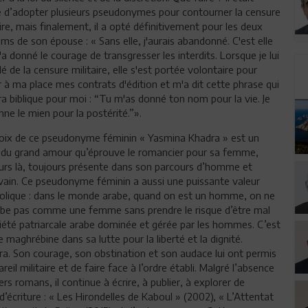
é d’adopter plusieurs pseudonymes pour contourner la censure
aire, mais finalement, il a opté définitivement pour les deux
ms de son épouse : « Sans elle, j'aurais abandonné. C'est elle
'a donné le courage de transgresser les interdits. Lorsque je lui
rlé de la censure militaire, elle s'est portée volontaire pour
r à ma place mes contrats d'édition et m'a dit cette phrase qui
ra biblique pour moi : “Tu m'as donné ton nom pour la vie. Je
nne le mien pour la postérité.”».
oix de ce pseudonyme féminin « Yasmina Khadra » est un
 du grand amour qu’éprouve le romancier pour sa femme,
urs là, toujours présente dans son parcours d’homme et
ivain. Ce pseudonyme féminin a aussi une puissante valeur
lique : dans le monde arabe, quand on est un homme, on ne
ibe pas comme une femme sans prendre le risque d’être mal
société patriarcale arabe dominée et gérée par les hommes. C’est
ghrébine dans sa lutte pour la liberté et la dignité.
. Son courage, son obstination et son audace lui ont permis
il militaire et de faire face à l’ordre établi. Malgré l’absence
rs romans, il continue à écrire, à publier, à explorer de
criture : « Les Hirondelles de Kaboul » (2002), « L’Attentat