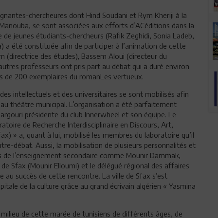
ignantes-chercheures dont Hind Soudani et Rym Kheriji à la
 Manouba, se sont associées aux efforts d’ACéditions dans la
pe de jeunes étudiants-chercheurs (Rafik Zeghidi, Sonia Ladeb,
 été constituée afin de participer à l’animation de cette
 (directrice des études), Bassem Aloui (directeur du
utres professeurs ont pris part au débat qui a duré environ
plus de 200 exemplaires du romanLes vertueux.
 des intellectuels et des universitaires se sont mobilisés afin
au théâtre municipal. L’organisation a été parfaitement
gouri présidente du club Innerwheel et son équipe. Le
toire de Recherche Interdisciplinaire en Discours, Art,
) » a, quant à lui, mobilisé les membres du laboratoire qu’il
re-débat. Aussi, la mobilisation de plusieurs personnalités et
les de l’enseignement secondaire comme Mounir Dammak,
 Sfax (Mounir Elloumi) et le délégué régional des affaires
e au succès de cette rencontre. La ville de Sfax s’est
itale de la culture grâce au grand écrivain algérien « Yasmina
milieu de cette marée de tunisiens de différents âges, de