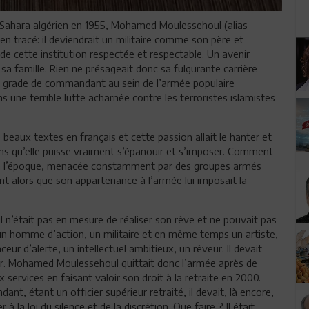
Sahara algérien en 1955, Mohamed Moulessehoul (alias
en tracé: il deviendrait un militaire comme son père et
de cette institution respectée et respectable. Un avenir
sa famille. Rien ne présageait donc sa fulgurante carrière
 au grade de commandant au sein de l’armée populaire
ns une terrible lutte acharnée contre les terroristes islamistes
de beaux textes en français et cette passion allait le hanter et
ans qu’elle puisse vraiment s’épanouir et s’imposer. Comment
it, à l’époque, menacée constamment par des groupes armés
ent alors que son appartenance à l’armée lui imposait la
il n’était pas en mesure de réaliser son rêve et ne pouvait pas
un homme d’action, un militaire et en même temps un artiste,
nceur d’alerte, un intellectuel ambitieux, un rêveur. Il devait
ir. Mohamed Moulessehoul quittait donc l’armée après de
x services en faisant valoir son droit à la retraite en 2000.
dant, étant un officier supérieur retraité, il devait, là encore,
er à la loi du silence et de la discrétion. Que faire ? Il était