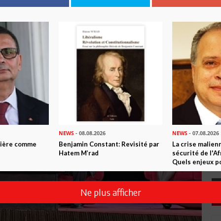
NEWS
- 08.08.2026
NEWS
- 07.08.2026
ntière comme
Benjamin Constant: Revisité par
La crise malien
Hatem M’rad
sécurité de l'A
Quels enjeux po
Ne plus afficher