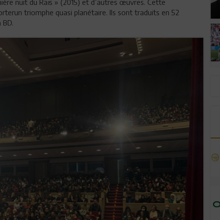
ière nuit du Raïs » (2015) et d’autres œuvres. Cette
terun triomphe quasi planétaire. Ils sont traduits en 52
a BD.