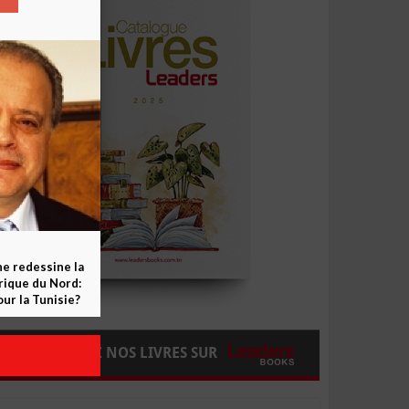
ne redessine la
frique du Nord:
ur la Tunisie?
COMMANDEZ NOS LIVRES SUR