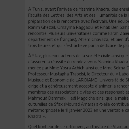
À Tunis, avant l’arrivée de Yasmina Khadra, des ense
Faculté des Lettres, des Arts et des Humanités de la
préparation de la rencontre avec l’écrivain. Une équi
Ranim Ghezail, Omayma Raggaoui et Rihab Ben Salha) a
rencontre. Plusieurs universitaires comme Farah Zaïem
département de français), Ahlem Ghayaza, et bien d’a
trois heures et qui s’est achevé par la dédicace de 
À Sfax, plusieurs acteurs de la société civile ainsi que
d’assurer la réussite du rendez-vous Yasmina Khadra 
menée par Mme Yosra Achich ainsi que Mme Selma Gar
Professeur Mustapha Trabelsi, le Directeur du « Labora
Musique et Economie (le LARIDIAME- Université de Sfax
dirige et a généreusement accepté d’animer la rencont
membres des associations civiles et des responsab
Mahmoud Dammak, Hédi Magdiche ainsi que le maire de
culturelles de Sfax (Mourad Amara) a-t-elle contribué
métamorphosée le 11 janvier 2023 en une véritable cap
Khadra ».
Quel bonheur de se retrouver, au théâtre de Sfax, au 