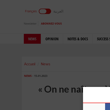
العربية
Français
Newsletter
ABONNEZ-VOUS
NEWS
OPINION
NOTES & DOCS
SUCCESS 
Accueil
News
NEWS
- 15.01.2023
« On ne naît pas 
de