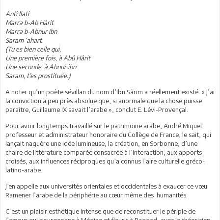
Anti llati
Marra b-Ab Hârit
Marra b-Abnur ibn
Saram ‘ahart
(Tu es bien celle qui,
Une première fois, à Abû Hârit
Une seconde, à Abnur ibn
Saram, t’es prostituée.)
A noter qu’un poète sévillan du nom d’Ibn Sârim a réellement existé. « J’ai
la conviction à peu près absolue que, si anormale que la chose puisse
paraître, Guillaume IX savait l’arabe », conclut E. Lévi-Provençal.
Pour avoir longtemps travaillé sur le patrimoine arabe, André Miquel,
professeur et administrateur honoraire du Collège de France, le sait, qui
lançait naguère une idée lumineuse, la création, en Sorbonne, d’une
chaire de littérature comparée consacrée à l’interaction, aux apports
croisés, aux influences réciproques qu’a connus l’aire culturelle gréco-
latino-arabe.
J’en appelle aux universités orientales et occidentales à exaucer ce vœu.
Ramener l’arabe de la périphérie au cœur même des humanités.
C’est un plaisir esthétique intense que de reconstituer le périple de
l’amour qui bourgeonne à Médine et fleurit à Bagdad, avec le théoricien