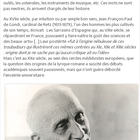
outils, les ustensiles, les instruments de musique, etc. Ces mots ne sont
pas neutres, ils arrivent chargés de leur histoire.
Au XVIIe siècle, par intuition ou par simple bon sens, Jean-François Paul
de Gondi, cardinal de Retz (1613-1679), l’un des hommes les plus cultivés
de son temps, écrivait : Les Sarrasins d’Espagne qui, au VIIIe siècle, se
répandirent en France, pouvaient y faire naître le goût des sciences et
des beaux-arts» […].Leur postérité
«fut à l’origine nébuleuse de ces
troubadours qui illustrèrent ces mêmes contrées au XIe, XIIe et XIIIe siècles
: origine dont je ne sache pas qu’aucun critique ait eu l’idée»
.
Mais c’est au XXe siècle, au sein des cercles médiévistes européens, que
la question des origines de la lyrique romane a suscité des débats
académiques souvent passionnés, mais qui n’ont guère débordé
l’enceinte universitaire.