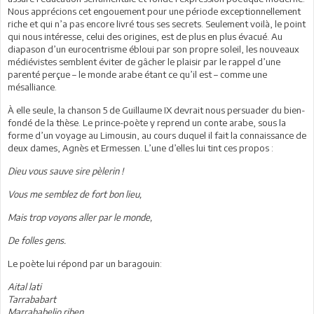
Nous apprécions cet engouement pour une période exceptionnellement
riche et qui n’a pas encore livré tous ses secrets. Seulement voilà, le point
qui nous intéresse, celui des origines, est de plus en plus évacué. Au
diapason d’un eurocentrisme ébloui par son propre soleil, les nouveaux
médiévistes semblent éviter de gâcher le plaisir par le rappel d’une
parenté perçue – le monde arabe étant ce qu’il est – comme une
mésalliance.
À elle seule, la chanson 5 de Guillaume IX devrait nous persuader du bien-
fondé de la thèse. Le prince-poète y reprend un conte arabe, sous la
forme d’un voyage au Limousin, au cours duquel il fait la connaissance de
deux dames, Agnès et Ermessen. L’une d’elles lui tint ces propos :
Dieu vous sauve sire pèlerin !
Vous me semblez de fort bon lieu,
Mais trop voyons aller par le monde,
De folles gens.
Le poète lui répond par un baragouin:
Aital lati
Tarrababart
Marrababelio riben