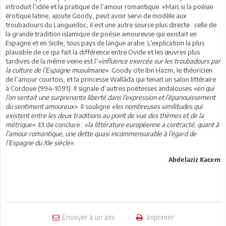
introduit l’idée et la pratique de l’amour romantique. «Mais si la poésie
érotique latine, ajoute Goody, peut avoir servi de modèle aux
troubadours du Languedoc, il est une autre source plus directe : celle de
la grande tradition islamique de poésie amoureuse qui existait en
Espagne et en Sicile, tous pays de langue arabe. L’explication la plus
plausible de ce qui fait la différence entre Ovide et les œuvres plus
tardives de la même veine est l’
«influence exercée sur les troubadours par
la culture de l’Espagne musulmane»
. Goody cite Ibn Hazm, le théoricien
de l’amour courtois, et la princesse Wallâda qui tenait un salon littéraire
à Cordoue (994-1091). Il signale d’autres poétesses andalouses
«en qui
l’on sentait une surprenante liberté dans l’expression et l’épanouissement
du sentiment amoureux»
. Il souligne
«les nombreuses similitudes qui
existent entre les deux traditions au point de vue des thèmes et de la
métrique»
. Et de conclure :
«la littérature européenne a contracté, quant à
l’amour romantique, une dette quasi incommensurable à l’égard de
l’Espagne du XIe siècle»
.
Abdelaziz Kacem
Envoyer à un ami
Imprimer