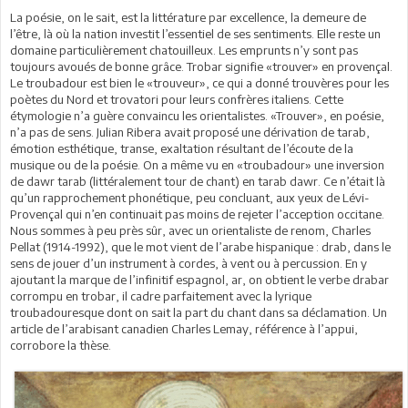
La poésie, on le sait, est la littérature par excellence, la demeure de
l’être, là où la nation investit l’essentiel de ses sentiments. Elle reste un
domaine particulièrement chatouilleux. Les emprunts n’y sont pas
toujours avoués de bonne grâce. Trobar signifie «trouver» en provençal.
Le troubadour est bien le «trouveur», ce qui a donné trouvères pour les
poètes du Nord et trovatori pour leurs confrères italiens. Cette
étymologie n’a guère convaincu les orientalistes. «Trouver», en poésie,
n’a pas de sens. Julian Ribera avait proposé une dérivation de tarab,
émotion esthétique, transe, exaltation résultant de l’écoute de la
musique ou de la poésie. On a même vu en «troubadour» une inversion
de dawr tarab (littéralement tour de chant) en tarab dawr. Ce n’était là
qu’un rapprochement phonétique, peu concluant, aux yeux de Lévi-
Provençal qui n’en continuait pas moins de rejeter l’acception occitane.
Nous sommes à peu près sûr, avec un orientaliste de renom, Charles
Pellat (1914-1992), que le mot vient de l’arabe hispanique : drab, dans le
sens de jouer d’un instrument à cordes, à vent ou à percussion. En y
ajoutant la marque de l’infinitif espagnol, ar, on obtient le verbe drabar
corrompu en trobar, il cadre parfaitement avec la lyrique
troubadouresque dont on sait la part du chant dans sa déclamation. Un
article de l’arabisant canadien Charles Lemay, référence à l’appui,
corrobore la thèse.