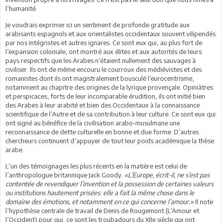
l’humanité.
Je voudrais exprimer ici un sentiment de profonde gratitude aux
arabisants espagnols et aux orientalistes occidentaux souvent vilipendés
par nos intégristes et autres ignares. Ce sont eux qui, au plus fort de
l’expansion coloniale, ont montré aux élites et aux autorités de leurs
pays respectifs que les Arabes n’étaient nullement des sauvages à
civiliser. Ils ont de même encouru le courroux des médiévistes et des
romanistes dont ils ont magistralement bousculé l’eurocentrisme,
notamment au chapitre des origines de la lyrique provençale. Opiniâtres
et perspicaces, forts de leur incomparable érudition, ils ont initié bien
des Arabes à leur arabité et bien des Occidentaux à la connaissance
scientifique de l’Autre et de sa contribution à leur culture. Ce sont eux qui
ont signé au bénéfice de la civilisation arabo-musulmane une
reconnaissance de dette culturelle en bonne et due forme. D’autres
chercheurs continuent d’appuyer de tout leur poids académique la thèse
arabe.
L’un des témoignages les plus récents en la matière est celui de
l’anthropologue britannique Jack Goody.
«L’Europe, écrit-il, ne s’est pas
contentée de revendiquer l’invention et la possession de certaines valeurs
ou institutions hautement prisées: elle a fait la même chose dans le
domaine des émotions, et notamment en ce qui concerne l’amour.»
Il note
l’hypothèse centrale de travail de Denis de Rougemont (L’Amour et
l’Occident) pour qui, ce sont les troubadours du XIIe siècle qui ont