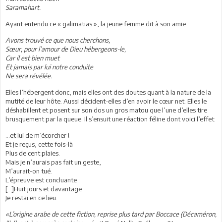
Saramahart.
Ayant entendu ce « galimatias », la jeune femme dit à son amie :
Avons trouvé ce que nous cherchons,
Sœur, pour l’amour de Dieu hébergeons-le,
Car il est bien muet
Et jamais par lui notre conduite
Ne sera révélée.
Elles l’hébergent donc, mais elles ont des doutes quant à la nature de la
mutité de leur hôte. Aussi décident-elles d’en avoir le cœur net. Elles le
déshabillent et posent sur son dos un gros matou que l’une d’elles tire
brusquement par la queue. Il s’ensuit une réaction féline dont voici l’effet:
…et lui de m’écorcher !
Et je reçus, cette fois-là
Plus de cent plaies.
Mais je n’aurais pas fait un geste,
M’aurait-on tué.
L’épreuve est concluante :
[…]Huit jours et davantage
Je restai en ce lieu.
«L’origine arabe de cette fiction, reprise plus tard par Boccace (Décaméron,