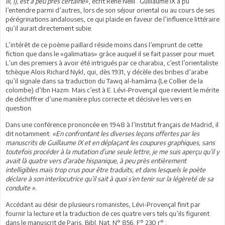
III, I), est à peu près certaine»
, écrit René Nelli . Guillaume IX a pu
l’entendre parmi d’autres, lors de son séjour oriental ou au cours de ses
pérégrinations andalouses, ce qui plaide en faveur de l’influence littéraire
qu’il aurait directement subie.
L’intérêt de ce poème paillard réside moins dans l’emprunt de cette
fiction que dans le «galimatias» grâce auquel il se fait passer pour muet.
L’un des premiers à avoir été intrigués par ce charabia, c’est l’orientaliste
tchèque Alois Richard Nykl, qui, dès 1931, y décèle des bribes d’arabe
qu’il signale dans sa traduction du Tawq al-hamâma (Le Collier de la
colombe) d’Ibn Hazm. Mais c’est à E. Lévi-Provençal que revient le mérite
de déchiffrer d’une manière plus correcte et décisive les vers en
question.
Dans une conférence prononcée en 1948 à l’Institut français de Madrid, il
dit notamment:
«En confrontant les diverses leçons offertes par les
manuscrits de Guillaume IX et en déplaçant les coupures graphiques, sans
toutefois procéder à la mutation d’une seule lettre, je me suis aperçu qu’il y
avait là quatre vers d’arabe hispanique, à peu près entièrement
intelligibles mais trop crus pour être traduits, et dans lesquels le poète
déclare à son interlocutrice qu’il sait à quoi s’en tenir sur la légèreté de sa
conduite ».
Accédant au désir de plusieurs romanistes, Lévi-Provençal finit par
fournir la lecture et la traduction de ces quatre vers tels qu’ils figurent
dans le manuscrit de Paris, Bibl. Nat. N° 856, F° 230 r° :