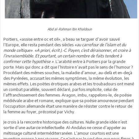
Abd al-Rahman Ibn Khaldoun
Poitiers, «assise entre oc et oïl», a beau se targuer d’avoir sauvé
l’Europe, elle resta pendant des siècles
«au carrefour de l’islam et du
monde celtique»
.
«A priori, écrit J.-C. Payen, c’est déraisonner, et croire à
l’invraisemblable. Et pourtant, un certain nombre de faits tendent à
confirmer cette hypothèse »
. L’arabité entre à Poitiers par la grande
porte. Mais qui donc a dit que l’histoire n’avait pas le sens de l’humour ?
Procédant des mêmes souches, la maladie d’amour, au-delà et en-deçà
des Pyrénées, accusait les mêmes symptômes, la même évolution, les
mêmes effets. Les poètes érotiques arabes et les troubadours ont mené
un combat parallèle, souvent déclaré, parfois implicite, celui de
l’affranchissement des femmes. Aragon, imbu, rappelons-le, de poésie
médiévale arabe et romane, explique que sa poésie amoureuse pendant
l’occupation allemande était une manière de résister contre le retour de
la femme au foyer, préconisé par Vichy.
Je crois à la rencontre historique des cultures. Nulle grande idée n’est
sortie d’une autarcie intellectuelle. Al-Andalus ne cesse d’appeler au
métissage culturel interméditerranéen. L’amour courtois est une
invention propre à nos rivages. Ce n’est pas le seul don que nous fîmes à