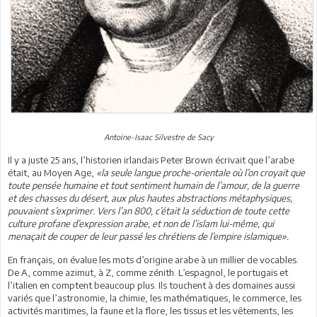
Antoine-Isaac Silvestre de Sacy
Il y a juste 25 ans, l’historien irlandais Peter Brown écrivait que l’arabe
était, au Moyen Age,
«la seule langue proche-orientale où l’on croyait que
toute pensée humaine et tout sentiment humain de l’amour, de la guerre
et des chasses du désert, aux plus hautes abstractions métaphysiques,
pouvaient s’exprimer. Vers l’an 800, c’était la séduction de toute cette
culture profane d’expression arabe, et non de l’islam lui-même, qui
menaçait de couper de leur passé les chrétiens de l’empire islamique».
En français, on évalue les mots d’origine arabe à un millier de vocables.
De A, comme azimut, à Z, comme zénith. L’espagnol, le portugais et
l’italien en comptent beaucoup plus. Ils touchent à des domaines aussi
variés que l’astronomie, la chimie, les mathématiques, le commerce, les
activités maritimes, la faune et la flore, les tissus et les vêtements, les