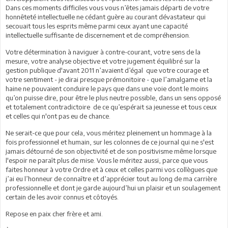
Dans ces moments difficiles vous vous n’êtes jamais départi de votre
honnêteté intellectuelle ne cédant guère au courant dévastateur qui
secouait tous les esprits même parmi ceux ayant une capacité
intellectuelle suffisante de discernement et de compréhension.
Votre détermination à naviguer à contre-courant, votre sens de la
mesure, votre analyse objective et votre jugement équilibré sur la
gestion publique d'avant 2011 n’avaient d’égal que votre courage et
votre sentiment - je dirai presque prémonitoire - que l’amalgame et la
haine ne pouvaient conduire le pays que dans une voie dont le moins
qu’on puisse dire, pour être le plus neutre possible, dans un sens opposé
et totalement contradictoire de ce qu’espérait sa jeunesse et tous ceux
et celles qui n'ont pas eu de chance.
Ne serait-ce que pour cela, vous méritez pleinement un hommage à la
fois professionnel et humain, sur les colonnes de ce journal qui ne s'est
jamais détourné de son objectivité et de son positivisme même lorsque
l'espoir ne paraît plus de mise. Vous le méritez aussi, parce que vous
faites honneur à votre Ordre et à ceux et celles parmi vos collègues que
j’ai eu l’honneur de connaître et d’apprécier tout au long de ma carrière
professionnelle et dont je garde aujourd’hui un plaisir et un soulagement
certain de les avoir connus et côtoyés.
Repose en paix cher frère et ami.