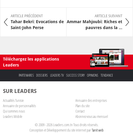
ARTICLE PRÉCÉDENT
ARTICLE SUIVANT
Tahar Bekri: Evocations de
Ammar Mahjoubi: Riches et
Saint-John Perse
pauvres dans la ...
Téléchargez les applications
Leaders
PARTENAIRES
DOSSIERS
LEADERS TV
SUCCESS STORY
OPINIONS
TENDANCE
SUR LEADERS
Actualités Tunisie
Annuaire des entreprises
Annuaire de personnalités
Plan du site
Qui sommes nous
Contact
Leaders Mobile
Abonnez-vous au mensuel
© 2009 - 2026 Leaders.com.tn Tous droits réservés.
Conception et Développement du site internet par
Tanit web