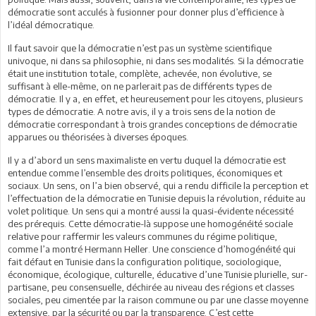
démocratie sont acculés à fusionner pour donner plus d’efficience à
l’idéal démocratique.
Il faut savoir que la démocratie n’est pas un système scientifique
univoque, ni dans sa philosophie, ni dans ses modalités. Si la démocratie
était une institution totale, complète, achevée, non évolutive, se
suffisant à elle-même, on ne parlerait pas de différents types de
démocratie. Il y a, en effet, et heureusement pour les citoyens, plusieurs
types de démocratie. A notre avis, il y a trois sens de la notion de
démocratie correspondant à trois grandes conceptions de démocratie
apparues ou théorisées à diverses époques.
Il y a d’abord un sens maximaliste en vertu duquel la démocratie est
entendue comme l’ensemble des droits politiques, économiques et
sociaux. Un sens, on l’a bien observé, qui a rendu difficile la perception et
l’effectuation de la démocratie en Tunisie depuis la révolution, réduite au
volet politique. Un sens qui a montré aussi la quasi-évidente nécessité
des prérequis. Cette démocratie-là suppose une homogénéité sociale
relative pour raffermir les valeurs communes du régime politique,
comme l’a montré Hermann Heller. Une conscience d’homogénéité qui
fait défaut en Tunisie dans la configuration politique, sociologique,
économique, écologique, culturelle, éducative d’une Tunisie plurielle, sur-
partisane, peu consensuelle, déchirée au niveau des régions et classes
sociales, peu cimentée par la raison commune ou par une classe moyenne
extensive, par la sécurité ou par la transparence. C’est cette