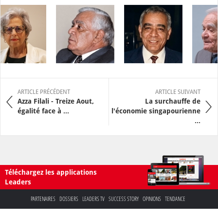
ARTICLE PRÉCÉDENT
ARTICLE SUIVANT
Azza Filali - Treize Aout,
La surchauffe de
égalité face à ...
l'économie singapourienne
...
Téléchargez les applications
Leaders
PARTENAIRES
DOSSIERS
LEADERS TV
SUCCESS STORY
OPINIONS
TENDANCE