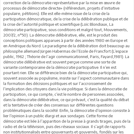
correction de la démocratie représentative par la mise en œuvre de
processus de démocratie directe» (référendum, projets d’initiative
populaire, pétitions). Elle est elle-même issue de la crise de la
participation démocratique, de la crise de la délibération publique et de
la crise de l’autorité politique et scientifique (Loïc Blondiaux, La
démocratie participative, sous conditions et malgré tout, Mouvements,
2007/2, n°50). La démocratie délibérative, elle, est le produit des
conceptions politiques apparues à partir des années 1980 en Europe et
en Amérique du Nord. Le paradigme de la délibération doit beaucoup au
philosophe allemand Jürgen Habermas de l’Ecole de Francfort (L’espace
public, 1962 ; Théorie de l’agir communicationnel, Paris, Fayard,1981). La
démocratie délibérative est souvent perçue comme une sorte de
variante contemporaine de la démocratie participative. Il n’en est
pourtant rien. Elle se différencie bien de la démocratie participative qui,
souvent associée au populisme, insiste sur l’aspect communautaire dans
la formation des décisions politiques et sur l’accroissement de
l’implication des citoyens dans la vie politique. Si dans la démocratie de
participation, ce qui compte, c’est le nombre de personnes associées,
dans la démocratie délibérative, ce qui prévaut, c’est la qualité du débat
et la tentative de créer des consensus sur différentes questions
problématiques dans la société. Enfin, la démocratie d’opinion consiste à
lier l’opinion à un public élargi et aux sondages. Cette forme de
démocratie est liée à l’apparition de la presse à grands tirages, puis de la
radio et de la télévision, puis des réseaux sociaux. Il s’agit de rapports
non institutionnalisés entre gouvernants et gouvernés, fondés sur les