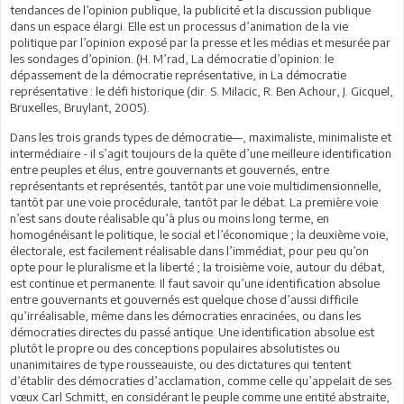
tendances de l’opinion publique, la publicité et la discussion publique
dans un espace élargi. Elle est un processus d’animation de la vie
politique par l’opinion exposé par la presse et les médias et mesurée par
les sondages d’opinion. (H. M’rad, La démocratie d’opinion: le
dépassement de la démocratie représentative, in La démocratie
représentative : le défi historique (dir. S. Milacic, R. Ben Achour, J. Gicquel,
Bruxelles, Bruylant, 2005).
Dans les trois grands types de démocratie—, maximaliste, minimaliste et
intermédiaire - il s’agit toujours de la quête d’une meilleure identification
entre peuples et élus, entre gouvernants et gouvernés, entre
représentants et représentés, tantôt par une voie multidimensionnelle,
tantôt par une voie procédurale, tantôt par le débat. La première voie
n’est sans doute réalisable qu’à plus ou moins long terme, en
homogénéisant le politique, le social et l’économique ; la deuxième voie,
électorale, est facilement réalisable dans l’immédiat, pour peu qu’on
opte pour le pluralisme et la liberté ; la troisième voie, autour du débat,
est continue et permanente. Il faut savoir qu’une identification absolue
entre gouvernants et gouvernés est quelque chose d’aussi difficile
qu’irréalisable, même dans les démocraties enracinées, ou dans les
démocraties directes du passé antique. Une identification absolue est
plutôt le propre ou des conceptions populaires absolutistes ou
unanimitaires de type rousseauiste, ou des dictatures qui tentent
d’établir des démocraties d’acclamation, comme celle qu’appelait de ses
vœux Carl Schmitt, en considérant le peuple comme une entité abstraite,