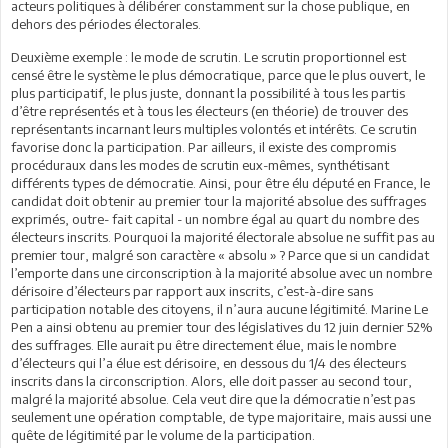
acteurs politiques à délibérer constamment sur la chose publique, en
dehors des périodes électorales.
Deuxième exemple : le mode de scrutin. Le scrutin proportionnel est
censé être le système le plus démocratique, parce que le plus ouvert, le
plus participatif, le plus juste, donnant la possibilité à tous les partis
d’être représentés et à tous les électeurs (en théorie) de trouver des
représentants incarnant leurs multiples volontés et intérêts. Ce scrutin
favorise donc la participation. Par ailleurs, il existe des compromis
procéduraux dans les modes de scrutin eux-mêmes, synthétisant
différents types de démocratie. Ainsi, pour être élu député en France, le
candidat doit obtenir au premier tour la majorité absolue des suffrages
exprimés, outre- fait capital - un nombre égal au quart du nombre des
électeurs inscrits. Pourquoi la majorité électorale absolue ne suffit pas au
premier tour, malgré son caractère « absolu » ? Parce que si un candidat
l’emporte dans une circonscription à la majorité absolue avec un nombre
dérisoire d’électeurs par rapport aux inscrits, c’est-à-dire sans
participation notable des citoyens, il n’aura aucune légitimité. Marine Le
Pen a ainsi obtenu au premier tour des législatives du 12 juin dernier 52%
des suffrages. Elle aurait pu être directement élue, mais le nombre
d’électeurs qui l’a élue est dérisoire, en dessous du 1/4 des électeurs
inscrits dans la circonscription. Alors, elle doit passer au second tour,
malgré la majorité absolue. Cela veut dire que la démocratie n’est pas
seulement une opération comptable, de type majoritaire, mais aussi une
quête de légitimité par le volume de la participation.