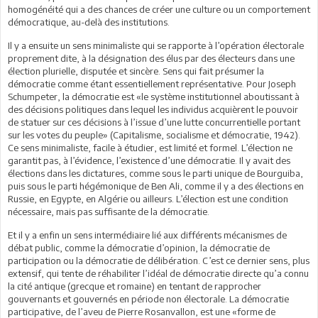
homogénéité qui a des chances de créer une culture ou un comportement
démocratique, au-delà des institutions.
Il y a ensuite un sens minimaliste qui se rapporte à l’opération électorale
proprement dite, à la désignation des élus par des électeurs dans une
élection plurielle, disputée et sincère. Sens qui fait présumer la
démocratie comme étant essentiellement représentative. Pour Joseph
Schumpeter, la démocratie est «le système institutionnel aboutissant à
des décisions politiques dans lequel les individus acquièrent le pouvoir
de statuer sur ces décisions à l’issue d’une lutte concurrentielle portant
sur les votes du peuple» (Capitalisme, socialisme et démocratie, 1942).
Ce sens minimaliste, facile à étudier, est limité et formel. L’élection ne
garantit pas, à l’évidence, l’existence d’une démocratie. Il y avait des
élections dans les dictatures, comme sous le parti unique de Bourguiba,
puis sous le parti hégémonique de Ben Ali, comme il y a des élections en
Russie, en Egypte, en Algérie ou ailleurs. L’élection est une condition
nécessaire, mais pas suffisante de la démocratie.
Et il y a enfin un sens intermédiaire lié aux différents mécanismes de
débat public, comme la démocratie d’opinion, la démocratie de
participation ou la démocratie de délibération. C’est ce dernier sens, plus
extensif, qui tente de réhabiliter l’idéal de démocratie directe qu’a connu
la cité antique (grecque et romaine) en tentant de rapprocher
gouvernants et gouvernés en période non électorale. La démocratie
participative, de l’aveu de Pierre Rosanvallon, est une «forme de