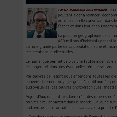
en ce
Par Dr. Mahmoud Anis Bettaieb -
pouvant aider à relancer l’économi
notre sens celle consistant dans l
l’esprit et dans leur encouragemen
La position géographique de la T
400 millions d’habitants parlant la
par une grande partie de sa population jeune et moins
des créations intellectuelles.
Le numérique permet de plus une facilité indéniable à 
de l’argent et donc des éventuelles rémunérations issu
Par œuvres de l’esprit nous entendons toutes les créat
peuvent librement voyager grâce à l’outil numérique. I
audiovisuelles, des œuvres photographiques, théâtra
Aujourd’hui, on peut très bien créer des œuvres en éta
œuvres circuler partout dans le monde. Un jeune tun
audiovisuelles, informatiques… sans avoir à prendre l’
L’Etat devrait prendre conscience de l’apport que pe