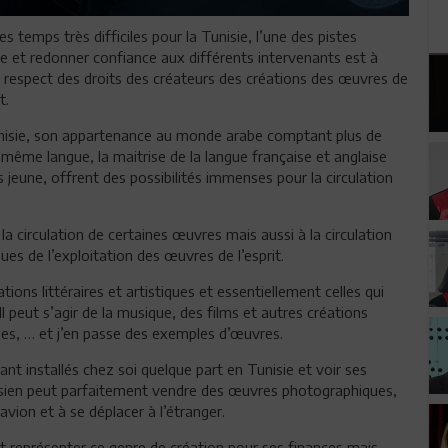
s temps très difficiles pour la Tunisie, l’une des pistes
e et redonner confiance aux différents intervenants est à
e respect des droits des créateurs des créations des œuvres de
t.
unisie, son appartenance au monde arabe comptant plus de
 même langue, la maitrise de la langue française et anglaise
 jeune, offrent des possibilités immenses pour la circulation
la circulation de certaines œuvres mais aussi à la circulation
es de l’exploitation des œuvres de l’esprit.
ions littéraires et artistiques et essentiellement celles qui
l peut s’agir de la musique, des films et autres créations
les, … et j’en passe des exemples d’œuvres.
nt installés chez soi quelque part en Tunisie et voir ses
isien peut parfaitement vendre des œuvres photographiques,
avion et à se déplacer à l’étranger.
ut représenter ce genre de création pour ses finances mais