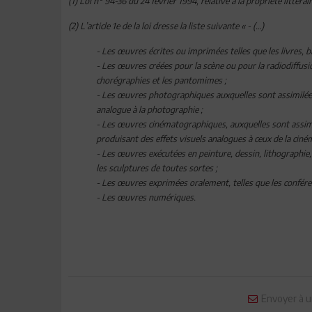
(1) Loi n° 94-36 du 24 février 1994, relative à la propriété littérair
(2) L’article 1e de la loi dresse la liste suivante « - (…)
- Les œuvres écrites ou imprimées telles que les livres,
- Les œuvres créées pour la scène ou pour la radiodiffusi
chorégraphies et les pantomimes ;
- Les œuvres photographiques auxquelles sont assimilées,
analogue à la photographie ;
- Les œuvres cinématographiques, auxquelles sont assimil
produisant des effets visuels analogues à ceux de la cin
- Les œuvres exécutées en peinture, dessin, lithographie,
les sculptures de toutes sortes ;
- Les œuvres exprimées oralement, telles que les conféren
- Les œuvres numériques.
Envoyer à u