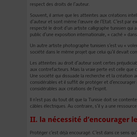
respect des droits de l’auteur.
Souvent, il arrive que les atteintes aux créations inte
d’auteur et sont même l’œuvre de l’Etat. C’est par e
respecté le droit d’un artiste calligraphe tunisien qu
public d’une exposition internationale, « caché » dan
Un autre artiste photographe tunisien s’est vu « vol
société dans le même projet que celui qu’il devait co
Les atteintes au droit d’auteur sont certes préjudicia
aux contrefacteurs. Mais la vraie perte est celle que 
Une société qui dissuade la recherche et la création 
considérables et il suffit de protéger et d’encourage
considérables aux créations de l’esprit.
Il n’est pas du tout dit que la Tunisie doit se content
câbles électriques. Au contraire, s’il y a une ressource 
II. la nécessité d’encourager l
Protéger c’est déjà encouragé. C’est dans ce sens qu’un