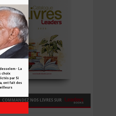
esselem - La
s choix
ctés par Si
 ont fait des
eilleurs
COMMANDEZ NOS LIVRES SUR