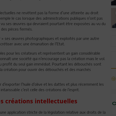
llectuelles ne revêtent pas la forme d’une atteinte au droit
xemple le cas lorsque des administrations publiques n’ont pas
i a vu ses œuvres qui devraient pourtant être exposées au vu du
s des pièces fermés.
er » ses œuvres photographiques et exploités par une autre
ncrétiser avec une émanation de l’Etat.
bles pour les créateurs et représentent un gain considérable
connaît une société qui n’encourage pas la création mais le vol.
au profit du seul gain immédiat. Pourtant les débouchés sont
r la création pour ouvrir des débouchés et des marchés
er d’exporter l’huile d’olive et les dattes et plus récemment les
intarissable c’est celle des créations de l’esprit.
es créations intellectuelles
e application stricte de la législation relative aux droits de la