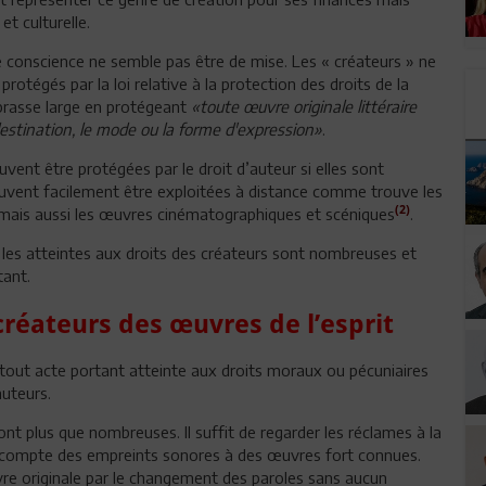
et culturelle.
e conscience ne semble pas être de mise. Les « créateurs » ne
rotégés par la loi relative à la protection des droits de la
 brasse large en protégeant
«toute œuvre originale littéraire
a destination, le mode ou la forme d'expression»
.
uvent être protégées par le droit d’auteur si elles sont
 peuvent facilement être exploitées à distance comme trouve les
(2)
ais aussi les œuvres cinématographiques et scéniques
.
e les atteintes aux droits des créateurs sont nombreuses et
tant.
 créateurs des œuvres de l’esprit
out acte portant atteinte aux droits moraux ou pécuniaires
auteurs.
ont plus que nombreuses. Il suffit de regarder les réclames à la
re compte des empreints sonores à des œuvres fort connues.
re originale par le changement des paroles sans aucun