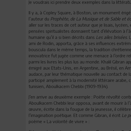
Je voudrais ici prendre deux exemples dans la littéra
Il y a, à Copley Square, à Boston, un monument érigé 
l’auteur du
Prophète, de La Musique et de Sable et é
aller sur les traces de cet auteur que je lisais, lycé
pensées spiritualistes donnaient tant d’élévation à l’â
humaine qu’il a si bien décrits dans
Les ailes brisées
. 
ami de Rodin, apporta, grâce à ses influences extrêmes
bouscula dans le même temps, la tradition chrétienn
innovatrice fut jugée comme une menace à l’ordre rel
parmi les livres les plus lus au monde. Khalil Gibran a
émigré aux Etats-Unis, en Argentine, au Brésil, en Am
audace, par leur thématique nouvelle au contact de la
participé amplement à la modernité littéraire arabe, c
tunisien, Aboulkacem Chebbi (1909-1934).
J’en arrive au deuxième exemple : Poète révolté contre 
Aboulkacem Chebbi leur opposa, avant de mourir à l’
œuvre, écrite dans la fougue de la jeunesse, il célèbre
l’imagination poétique. Et comme Gibran, il écrit
Le p
poème « La volonté de vivre » :