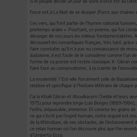
Si le peuple décide un jour de vivre /Force est au Des
Force est à La Nuit de se dissiper /Force aux chaînes 
Ces vers, qui font partie de l’hymne national tunisien
printemps arabe ». Pourtant, ce poème, qui fut comba
déranger de nos jours les milieux fondamentalistes. Auss
découvert les romantiques français, très tard, grâce 
faire constater qu’il n’a pas eu connaissance de mo
dadaïsme, il est facile de le considérer comme l’un de
forme de sa poésie est restée classique. K. Gibran c
faire face au conservatisme, à la crainte de l’innovati
La modernité ? Est-elle forcément celle de Baudelaire
relative et spécifique à l’histoire littéraire de chaque 
J’ai lu Khalil Gibran et Aboulkacem Chebbi et leurs œ
1975) pour reprendre Jorge-Luis Borges (1889-1986), je 
l’infini, inépuisable, immense. Et comme les grains de
ce qui s’écrit par l’esprit humain, notre orgueil est
de la littérature, de ses obstacles, de l’entassemen
ce relais humain où l’on découvre plus que l’on invent
d’Umberto Ecco.