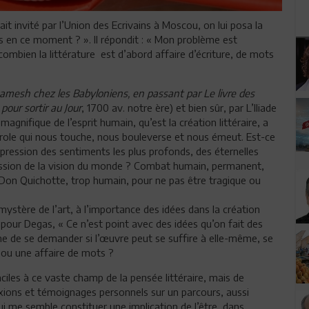
ait invité par l’Union des Ecrivains à Moscou, on lui posa la
s en ce moment ? ». Il répondit : « Mon problème est
ombien la littérature est d’abord affaire d’écriture, de mots
amesh chez les Babyloniens, en passant par Le livre des
 pour sortir au Jour
, 1700 av. notre ère) et bien sûr, par L’Iliade
magnifique de l’esprit humain, qu’est la création littéraire, a
arole qui nous touche, nous bouleverse et nous émeut. Est-ce
expression des sentiments les plus profonds, des éternelles
ression de la vision du monde ? Combat humain, permanent,
 Don Quichotte, trop humain, pour ne pas être tragique ou
stère de l’art, à l’importance des idées dans la création
pour Degas, « Ce n’est point avec des idées qu’on fait des
time de se demander si l’œuvre peut se suffire à elle-même, se
e ou une affaire de mots ?
aciles à ce vaste champ de la pensée littéraire, mais de
xions et témoignages personnels sur un parcours, aussi
i me semble constituer une implication de l’être, dans