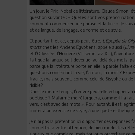
Un jour, le Prix Nobel de littérature, Claude Simon, ét
question suivante : « Quelles sont vos préoccupation
comment commencer une phrase et la finir ». Je sais c
et de langue, de langage, de forme et de style.
Et pourtant, et ce, depuis peut-être,
L’Epopée de Gilg
morts
chez les Anciens Egyptiens, appelé aussi (
Livre
et l’Odyssée d’Homère (VIII sème av. JC. ), l’aventure 
fait que la langue soit devenue, au-delà des mots, p
parce que la littérature porte en elle la parole faite 
questions concernant la vie, l’amour, la mort ? Exp
fragile, mais souvent, comme celui de Sisyphe ou de
risible?
Dans le même temps, l’œuvre peut-elle échapper au my
poétique ? Mallarmé me rétorquera, comme il l’a fait 
vers, c’est avec des mots ». Pour autant, il est légi
limiter à un exercice de style, à une quête esthétiqu
Je n’ai pas la prétention ici d’apporter des réponses f
soumettre à votre attention, de bien modestes réfle
sinueux que complexe, mais toujours ouvert sur ce qu