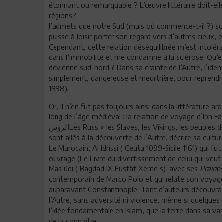
étonnant ou remarquable ? L’œuvre littéraire doit-ell
régions?
J’admets que notre Sud (mais où commence-t-il ?) so
puisse à loisir porter son regard vers d’autres cieux, e
Cependant, cette relation déséquilibrée m’est intolér
dans l’immobilité et me condamne à la sclérose. Qu’es
devienne sud-nord ? Dans sa crainte de l’Autre, l’iden
simplement, dangereuse et meurtrière, pour reprendre 
1998).
Or, il n’en fut pas toujours ainsi dans la littérature 
long de l’âge médiéval : la relation de voyage d’Ibn F
الروسLes Russ » les Slaves, les Vikings, les peuples de la Volga…Tant d’auteurs voyageurs, écrivains géographes,
sont allés à la découverte de l’Autre, décrire sa cultu
Le Marocain, Al Idrissi ( Ceuta 1099-Sicile 1161) qui fu
ouvrage (Le Livre du divertissement de celui qui veut
Mas’ûdi ( Bagdad IX-Fustât Xème s) avec ses
Prairie
contemporain de Marco Polo et qui relate son voyage 
auparavant Constantinople. Tant d’auteurs découvrai
l’Autre, sans adversité ni violence, même si quelques p
l’idée fondamentale en Islam, que la terre dans sa va
de la connaître.