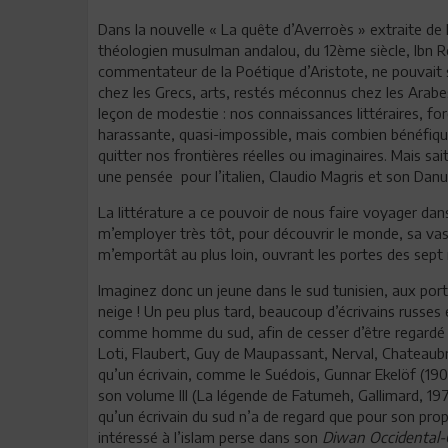
Dans la nouvelle « La quête d’Averroès » extraite de 
théologien musulman andalou, du 12ème siècle, Ibn R
commentateur de la Poétique d’Aristote, ne pouvait s
chez les Grecs, arts, restés méconnus chez les Arabe
leçon de modestie : nos connaissances littéraires, fo
harassante, quasi-impossible, mais combien bénéfique
quitter nos frontières réelles ou imaginaires. Mais sait
une pensée pour l’italien, Claudio Magris et son Danu
La littérature a ce pouvoir de nous faire voyager dans
m’employer très tôt, pour découvrir le monde, sa vast
m’emportât au plus loin, ouvrant les portes des sept 
Imaginez donc un jeune dans le sud tunisien, aux port
neige ! Un peu plus tard, beaucoup d’écrivains russes
comme homme du sud, afin de cesser d’être regardé et
Loti, Flaubert, Guy de Maupassant, Nerval, Chateaubri
qu’un écrivain, comme le Suédois, Gunnar Ekelöf (190
son volume III (La légende de Fatumeh, Gallimard, 19
qu’un écrivain du sud n’a de regard que pour son prop
intéressé à l’islam perse dans son
Diwan Occidental-