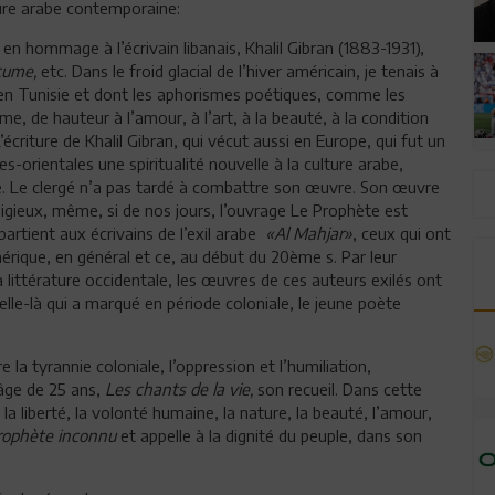
ture arabe contemporaine:
en hommage à l’écrivain libanais, Khalil Gibran (1883-1931),
cume,
etc. Dans le froid glacial de l’hiver américain, je tenais à
en, en Tunisie et dont les aphorismes poétiques, comme les
me, de hauteur à l’amour, à l’art, à la beauté, à la condition
L’écriture de Khalil Gibran, qui vécut aussi en Europe, qui fut un
-orientales une spiritualité nouvelle à la culture arabe,
e. Le clergé n’a pas tardé à combattre son œuvre. Son œuvre
igieux, même, si de nos jours, l’ouvrage Le Prophète est
ppartient aux écrivains de l’exil arabe
«Al Mahjar»
, ceux qui ont
érique, en général et ce, au début du 20ème s. Par leur
 littérature occidentale, les œuvres de ces auteurs exilés ont
elle-là qui a marqué en période coloniale, le jeune poète
la tyrannie coloniale, l’oppression et l’humiliation,
âge de 25 ans,
Les chants de la vie,
son recueil. Dans cette
 la liberté, la volonté humaine, la nature, la beauté, l’amour,
rophète inconnu
et appelle à la dignité du peuple, dans son