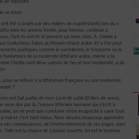
tin de répondre
de se briser
, ont été scandés par des milliers de manifestants lors du «
ttu dans les années trente, pour hérésie, continue à
i, l’ont-ils réécrit et perverti sur leurs sites. A. Chebbi a
aux traductions faites au Moyen-Orient arabe. Et si l’on peut
uvements poétiques comme le surréalisme, le futurisme ou le
s fondateurs de la modernité littéraire arabe, même si la
omme Chebbi sont deux voleurs de feu et leur modernité, a dû
on.
, pour se référer à la littérature française ou une modernité
peuple ?
uvres ont fait partie de mon
Livre de sable
(El libro de arena,
veux dire par là, l’oeuvre littéraire humaine qui s’écrit à
 sable, on ne peut que constater notre incapacité à saisir tout
 mis à mal et c’est tant mieux. Nous devons beaucoup apprendre
t de ses connaissances, de l’enchevêtrement de ses pages, dans
e. Telle est la chance de
L’œuvre ouverte
, tel est le bonheur