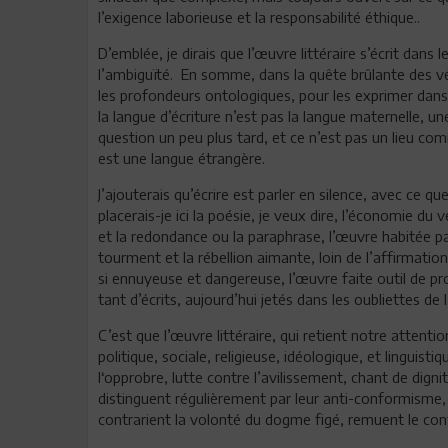
l’exigence laborieuse et la responsabilité éthique..
D’emblée, je dirais que l’œuvre littéraire s’écrit dans
l’ambiguïté. En somme, dans la quête brûlante des véri
les profondeurs ontologiques, pour les exprimer dans
la langue d’écriture n’est pas la langue maternelle, un
question un peu plus tard, et ce n’est pas un lieu co
est une langue étrangère.
J’ajouterais qu’écrire est parler en silence, avec ce que
placerais-je ici la poésie, je veux dire, l’économie du 
et la redondance ou la paraphrase, l’œuvre habitée par 
tourment et la rébellion aimante, loin de l’affirmation
si ennuyeuse et dangereuse, l’œuvre faite outil de pr
tant d’écrits, aujourd’hui jetés dans les oubliettes de l
C’est que l’œuvre littéraire, qui retient notre attenti
politique, sociale, religieuse, idéologique, et linguist
l‘opprobre, lutte contre l’avilissement, chant de dignit
distinguent régulièrement par leur anti-conformisme, l
contrarient la volonté du dogme figé, remuent le confo