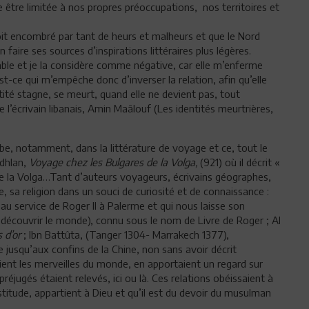
e être limitée à nos propres préoccupations, nos territoires et
it encombré par tant de heurs et malheurs et que le Nord
n faire ses sources d’inspirations littéraires plus légères.
able et je la considère comme négative, car elle m’enferme
t-ce qui m’empêche donc d’inverser la relation, afin qu’elle
tité stagne, se meurt, quand elle ne devient pas, tout
l’écrivain libanais, Amin Maâlouf (Les identités meurtrières,
arabe, notamment, dans la littérature de voyage et ce, tout le
adhlan,
Voyage chez les Bulgares de la Volga,
(921) où il décrit «
re, sa religion dans un souci de curiosité et de connaissance :
t au service de Roger II à Palerme et qui nous laisse son
 découvrir le monde), connu sous le nom de Livre de Roger ; Al
s d’or
; Ibn Battûta, (Tanger 1304- Marrakech 1377),
jusqu’aux confins de la Chine, non sans avoir décrit
ent les merveilles du monde, en apportaient un regard sur
réjugés étaient relevés, ici ou là. Ces relations obéissaient à
stitude, appartient à Dieu et qu’il est du devoir du musulman