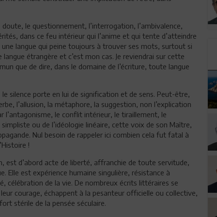
 le doute, le questionnement, l’interrogation, l’ambivalence,
tés, dans ce feu intérieur qui l’anime et qui tente d’atteindre
 une langue qui peine toujours à trouver ses mots, surtout si
e langue étrangère et c’est mon cas. Je reviendrai sur cette
mmun que de dire, dans le domaine de l’écriture, toute langue
 le silence porte en lui de signification et de sens. Peut-être,
verbe, l’allusion, la métaphore, la suggestion, non l’explication
l’antagonisme, le conflit intérieur, le tiraillement, le
 simpliste ou de l’idéologie linéaire, cette voix de son Maître,
opagande. Nul besoin de rappeler ici combien cela fut fatal à
’Histoire !
on, est d’abord acte de liberté, affranchie de toute servitude,
ique. Elle est expérience humaine singulière, résistance à
é, célébration de la vie. De nombreux écrits littéraires se
eur courage, échappent à la pesanteur officielle ou collective,
rt stérile de la pensée séculaire.