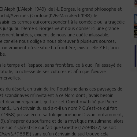
El Aleph (L’Aleph, 1949) de J-L Borges, le grand philosophe et
ochd/Averroès (Cordoue,1126-Marrakech,1198), le
aisir les termes qui correspondent à la comédie ou la tragédie
s jusqu’au 19ème s. Borges veut nous donner ici une grande
rcément limitées, exigent de nous une quête inlassable,
 car elle nous oblige à nous abreuver à plusieurs sources,
-on vraiment où se situe La frontière, existe-elle ? Et j’ai ici
be.
 le temps et l’espace, sans frontière, ce à quoi j’ai essayé de
itude, la richesse de ses cultures et afin que l’œuvre
merveilles.
es du désert, en train de lire Pouchkine dans ces paysages de
 et scandinaves m’invitaient à ce Nord dont j’avais besoin
 devenir regardant, quitter cet Orient mythifié par Pierre
and… Un écrivain du sud a-t-il un nord ? Qu’est-ce qui fait
7-1968) puisse écrire sa trilogie poétique Diwan, notamment,
79), s’inspirer du soufisme et de la mystique musulmane, alors
re sud ? Qu’est-ce qui fait que Goethe (1749-1832) se soit
Oriental
(18919) sans qu’un écrivain du sud trouve cela