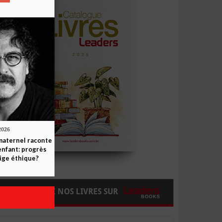
2026
maternel raconte
enfant: progrès
ige éthique?
COMMANDEZ NOS LIVRES SUR