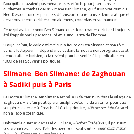
Bourguiba n’avaient pas ménagé leurs efforts pour jeter dans les
oubliettes le combat de Dr Slimane Ben Slimane, qui fut un vrai Zaïm du
Néo-Destour, un des premiers défenseurs d’une Tunisie démocratique et
des mouvements de libération algériens, congolais et vietnamiens.
Ceux qui avaient connu Ben Slimane ou entendu parler de lui ont toujours
été frappés par la personnalité et la singularité de l’homme.
Si aujourd’hui, le voile est levé sur la figure de Ben Slimane et son rôle
dans la lutte pour l’indépendance et dans le mouvement progressiste et
démocratique tunisien, cela revient pour l’essentiel à la publication en
1989 de ses Souvenirs politiques.
Slimane Ben Slimane: de Zaghouan
à Sadiki puis à Paris
Le Docteur Slimane Ben Slimane est né le 13 février 1905 dans le village de
Zaghouan. Fils d’un petit épicier analphabète, il a dû batailler pour que
son père se décide à l’inscrire à l’école primaire,
«l’école des infidèles»
et
non à l’école coranique.
Habitant le quartier déclassé du village,
«Hofret Trabelsya»
, il poursuit
ses premières années d’études avec pour seul soutien
«une mida (table
basse traditionnelle) et une bougie».