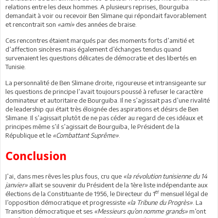
relations entre les deux hommes. A plusieurs reprises, Bourguiba
demandait à voir ou recevoir Ben Slimane qui répondait favorablement
et rencontrait son
«ami»
des années de braise.
Ces rencontres étaient marqués par des moments forts d’amitié et
d’affection sincères mais également d’échanges tendus quand
survenaient les questions délicates de démocratie et des libertés en
Tunisie.
La personnalité de Ben Slimane droite, rigoureuse et intransigeante sur
les questions de principe l’avait toujours poussé à refuser le caractère
dominateur et autoritaire de Bourguiba. Il ne s’agissait pas d’une rivalité
de leadership qui était très éloignée des aspirations et désirs de Ben
Slimane. Il s’agissait plutôt de ne pas céder au regard de ces idéaux et
principes même s’il s’agissait de Bourguiba, le Président de la
République et le
«Combattant Suprême»
.
Conclusion
J’ai, dans mes rêves les plus fous, cru que
«la révolution tunisienne du 14
janvier»
allait se souvenir du Président de la 1ère liste indépendante aux
er
élections de la Constituante de 1956, le Directeur du 1
mensuel légal de
l’opposition démocratique et progressiste
«la Tribune du Progrès»
. La
Transition démocratique et ses
«Messieurs qu’on nomme grands»
m’ont