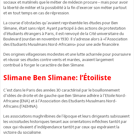
sociaux et matériels que le métier de médecin procure – mais pour avoir
la liberté de militer et la possibilité à la fin d’exercer son métier partout
et en tout temps en cas de répression.
La course d’obstacles qu’avaient représentée les études pour Ben
Slimane, était sans répit. Ayant participé à des actions de protestation
d’étudiants étrangers à Paris, il est renvoyé de la Cité universitaire du
Boulevard Jourdan en novembre 1930. Il s'adresse alors à «l’Association
des Etudiants Musulmans Nord-Africains» pour une aide financière.
Des origines villageoises modestes et une lutte acharnée pour poursuivre
et réussir ses études contre vents et marées, avaient largement
contribué à forger le caractère de Ben Slimane.
Slimane Ben Slimane: l’Étoiliste
C’est dans le Paris des années 30 caractérisé par le bouillonnement
d’idées de droite et de gauche que Ben Slimane adhère à l’Etoile Nord-
Africaine (ENA) et à l’Association des Etudiants Musulmans Nord-
Africains (l’AEMNA).
Les associations maghrébines de l’époque et leurs dirigeants subissaient
les vicissitudes historiques tenant aux orientations infléchies tantôt par
ceux qui rêvaient d’indépendance tantôt par ceux qui espéraient la
victoire du socialisme.