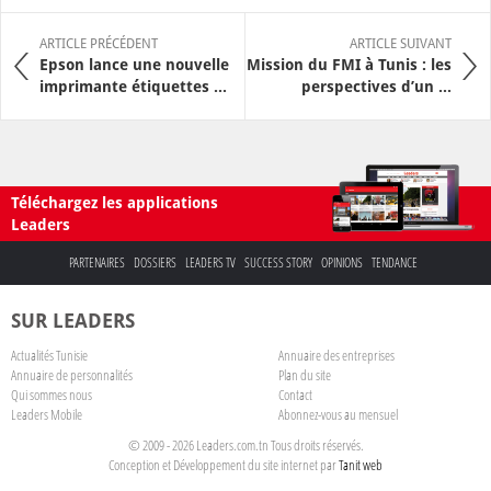
ARTICLE PRÉCÉDENT
ARTICLE SUIVANT
Epson lance une nouvelle
Mission du FMI à Tunis : les
imprimante étiquettes ...
perspectives d’un ...
Téléchargez les applications
Leaders
PARTENAIRES
DOSSIERS
LEADERS TV
SUCCESS STORY
OPINIONS
TENDANCE
SUR LEADERS
Actualités Tunisie
Annuaire des entreprises
Annuaire de personnalités
Plan du site
Qui sommes nous
Contact
Leaders Mobile
Abonnez-vous au mensuel
© 2009 - 2026 Leaders.com.tn Tous droits réservés.
Conception et Développement du site internet par
Tanit web