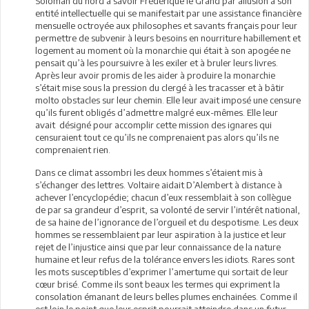
Soloman du nord à savoir Frédérique le Grand par allusion à son
entité intellectuelle qui se manifestait par une assistance financière
mensuelle octroyée aux philosophes et savants français pour leur
permettre de subvenir à leurs besoins en nourriture habillement et
logement au moment où la monarchie qui était à son apogée ne
pensait qu’à les poursuivre à les exiler et à bruler leurs livres.
Après leur avoir promis de les aider à produire la monarchie
s’était mise sous la pression du clergé à les tracasser et à bâtir
molto obstacles sur leur chemin. Elle leur avait imposé une censure
qu’ils furent obligés d’admettre malgré eux-mêmes. Elle leur
avait désigné pour accomplir cette mission des ignares qui
censuraient tout ce qu’ils ne comprenaient pas alors qu’ils ne
comprenaient rien.
Dans ce climat assombri les deux hommes s’étaient mis à
s’échanger des lettres. Voltaire aidait D’Alembert à distance à
achever l’encyclopédie; chacun d’eux ressemblait à son collègue
de par sa grandeur d’esprit, sa volonté de servir l’intérêt national,
de sa haine de l’ignorance de l’orgueil et du despotisme. Les deux
hommes se ressemblaient par leur aspiration à la justice et leur
rejet de l’injustice ainsi que par leur connaissance de la nature
humaine et leur refus de la tolérance envers les idiots. Rares sont
les mots susceptibles d’exprimer l’amertume qui sortait de leur
cœur brisé. Comme ils sont beaux les termes qui expriment la
consolation émanant de leurs belles plumes enchainées. Comme il
est loin le point que leur esprit pourrait atteindre dans un futur