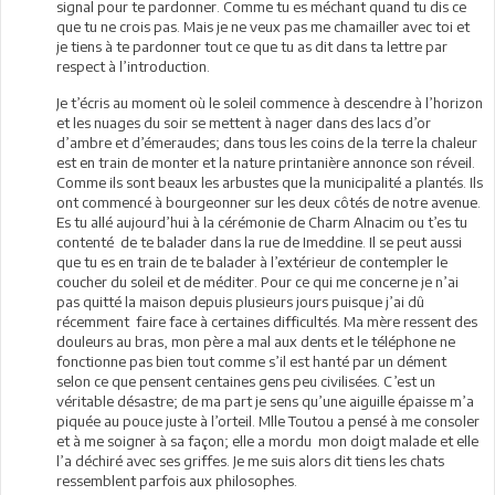
signal pour te pardonner. Comme tu es méchant quand tu dis ce
que tu ne crois pas. Mais je ne veux pas me chamailler avec toi et
je tiens à te pardonner tout ce que tu as dit dans ta lettre par
respect à l’introduction.
Je t’écris au moment où le soleil commence à descendre à l’horizon
et les nuages du soir se mettent à nager dans des lacs d’or
d’ambre et d’émeraudes; dans tous les coins de la terre la chaleur
est en train de monter et la nature printanière annonce son réveil.
Comme ils sont beaux les arbustes que la municipalité a plantés. Ils
ont commencé à bourgeonner sur les deux côtés de notre avenue.
Es tu allé aujourd’hui à la cérémonie de Charm Alnacim ou t’es tu
contenté de te balader dans la rue de Imeddine. Il se peut aussi
que tu es en train de te balader à l’extérieur de contempler le
coucher du soleil et de méditer. Pour ce qui me concerne je n’ai
pas quitté la maison depuis plusieurs jours puisque j’ai dû
récemment faire face à certaines difficultés. Ma mère ressent des
douleurs au bras, mon père a mal aux dents et le téléphone ne
fonctionne pas bien tout comme s’il est hanté par un dément
selon ce que pensent centaines gens peu civilisées. C’est un
véritable désastre; de ma part je sens qu’une aiguille épaisse m’a
piquée au pouce juste à l’orteil. Mlle Toutou a pensé à me consoler
et à me soigner à sa façon; elle a mordu mon doigt malade et elle
l’a déchiré avec ses griffes. Je me suis alors dit tiens les chats
ressemblent parfois aux philosophes.