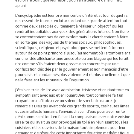
aplani.
L’encyclopédie est leur premier centre d’intérêt autour duquel ils
ne cessent de tourner en lui accordant une grande attention tout
comme deux associés qui tiennent à réaliser un objectif qui les
rendrait inoubliables aux yeux des générations futures. Non ils ne
se contenteraient pas de cet exploit mais ils chercheraient à faire
en sorte que des vagues de thèmes sociaux, philosophiques,
scientifiques, religieux. et psychologiques se mettent à tourner
autour de ce point primordial jusqu’au moment où ils tomberaient
sur une idée alléchante ,une anecdote ou une blague qui les ferait
rire comme s’ils étaient deux gosses non concernés par une
confiscation décidée par le gouvernement et non menacés d’être
poursuivis et condamnés plus violemment et plus cruellement que
ne le faisaient les tribunaux de l’inquisition.
J’étais en train de lire avec admiration tristesse et en riant tout en
sympathisant avec eux et en louant Dieu tout comme le fait un
croyant lorsqu’il observe un splendide spectacle naturel. Je
remerciais Dieu qui avait crée ces grands esprits, ces hautes âmes
et ces intellects humains. J’enviais chacun d’eux pour avoir un tel
géni comme ami tout en faisant la comparaison avec notre voisine
israélite qui avait un jour provoqué un tollé en réunissant tous les
cuisiniers et les ouvriers de la maison tout simplement pour leur
demander de résoudre cette importante équation mathématique