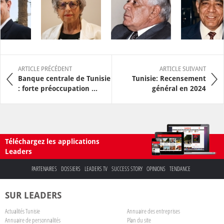
ARTICLE PRÉCÉDENT
ARTICLE SUIVANT
Banque centrale de Tunisie
Tunisie: Recensement
: forte préoccupation ...
général en 2024
Téléchargez les applications
Leaders
PARTENAIRES
DOSSIERS
LEADERS TV
SUCCESS STORY
OPINIONS
TENDANCE
SUR LEADERS
Actualités Tunisie
Annuaire des entreprises
Annuaire de personnalités
Plan du site