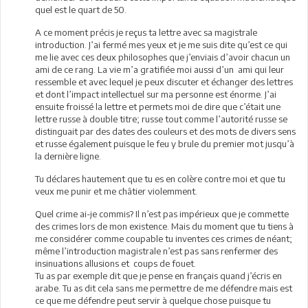
quel est le quart de 50.
A ce moment précis je reçus ta lettre avec sa magistrale
introduction. J’ai fermé mes yeux et je me suis dite qu’est ce qui
me lie avec ces deux philosophes que j’enviais d’avoir chacun un
ami de ce rang. La vie m’a gratifiée moi aussi d’un ami qui leur
ressemble et avec lequel je peux discuter et échanger des lettres
et dont l’impact intellectuel sur ma personne est énorme. J’ai
ensuite froissé la lettre et permets moi de dire que c’était une
lettre russe à double titre; russe tout comme l’autorité russe se
distinguait par des dates des couleurs et des mots de divers sens
et russe également puisque le feu y brule du premier mot jusqu’à
la dernière ligne.
Tu déclares hautement que tu es en colère contre moi et que tu
veux me punir et me châtier violemment.
Quel crime ai-je commis? Il n’est pas impérieux que je commette
des crimes lors de mon existence. Mais du moment que tu tiens à
me considérer comme coupable tu inventes ces crimes de néant;
même l’introduction magistrale n’est pas sans renfermer des
insinuations allusions et coups de fouet.
Tu as par exemple dit que je pense en français quand j’écris en
arabe. Tu as dit cela sans me permettre de me défendre mais est
ce que me défendre peut servir à quelque chose puisque tu