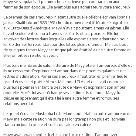
Mayy se singularisait par une chose curieuse par comparaison aux
femmes de son époque. Elle avait plusieurs admirateurs voire amoureux.
Le premier de ces amoureux n’était autre que le célèbre écrivain libanais
Jabran Khalil Jabran 1883-1931 chef du mouvement littéraire émigratoire
aux Etats-Unis d’Amérique. Mayy n’avait pourtant jamais vu Jabran. Elle
l’avait seulement connu à travers ses écrits et ses poèmes. Elle lui
envoyait des lettres dans lesquelles elle exprimait son admiration pour
lui. Ce dernier lui répondait par des lettes pleins d’amour. Mais au bout
de quelques temps Mayy sentit que Jabran était lié à une autre femme et
elle rompit ses relations avec lui.
Plusieurs membres du salon littéraire de Mayy étaient amoureux d’elle et
ils ne cessaient d’exprimer cet amour dans des poèmes galants et des
lettres d’admiration. Parmi ces amoureux il faut citer en premier lieu le
grand écrivain et poète Abbes Mahmoud El Akad qui avait composé
plusieurs poèmes vantant la beauté de Mayy et exprimant son amour
pour elle. Après lui avoir échangé ses sentiments d’amour Mayy fut
déçue en apprenant qu’il était lié à une autre femme et rompu ses
relations avec lui.
Le grand écrivain Mustapha Lotfi Manfalouti était un autre amoureux de
Mayy mais cette relation ne dura pas longtemps non plus et l’écrivain
claqua un jour la porte et sortit du salon en colère.
Mayy avait également entretenu une forte relation d’amour avec