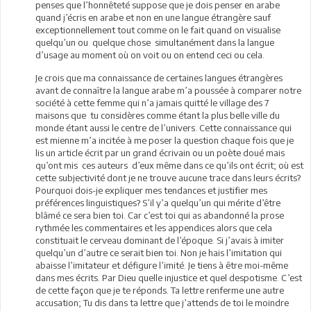
penses que l’honnêteté suppose que je dois penser en arabe
quand j’écris en arabe et non en une langue étrangère sauf
exceptionnellement tout comme on le fait quand on visualise
quelqu’un ou quelque chose simultanément dans la langue
d’usage au moment où on voit ou on entend ceci ou cela.
Je crois que ma connaissance de certaines langues étrangères
avant de connaître la langue arabe m’a poussée à comparer notre
société à cette femme qui n’a jamais quitté le village des 7
maisons que tu considères comme étant la plus belle ville du
monde étant aussi le centre de l’univers. Cette connaissance qui
est mienne m’a incitée à me poser la question chaque fois que je
lis un article écrit par un grand écrivain ou un poète doué mais
qu’ont mis ces auteurs d’eux même dans ce qu’ils ont écrit; où est
cette subjectivité dont je ne trouve aucune trace dans leurs écrits?
Pourquoi dois-je expliquer mes tendances et justifier mes
préférences linguistiques? S’il y’a quelqu’un qui mérite d’être
blâmé ce sera bien toi. Car c’est toi qui as abandonné la prose
rythmée les commentaires et les appendices alors que cela
constituait le cerveau dominant de l’époque. Si j’avais à imiter
quelqu’un d’autre ce serait bien toi. Non je hais l’imitation qui
abaisse l’imitateur et défigure l’imité. Je tiens à être moi-même
dans mes écrits. Par Dieu quelle injustice et quel despotisme. C’est
de cette façon que je te réponds. Ta lettre renferme une autre
accusation; Tu dis dans ta lettre que j’attends de toi le moindre