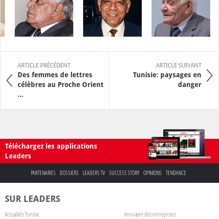
ARTICLE PRÉCÉDENT
ARTICLE SUIVANT
Des femmes de lettres
Tunisie: paysages en
célèbres au Proche Orient
danger
...
Téléchargez les applications
Leaders
PARTENAIRES
DOSSIERS
LEADERS TV
SUCCESS STORY
OPINIONS
TENDANCE
SUR LEADERS
Actualités Tunisie
Annuaire des entreprises