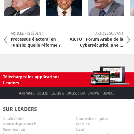
ARTICLE PRÉCÉDENT
ARTICLE SUIVANT
Processus électoral en
AICTO : Forum Arabe de la
Tunisie: quelle réforme ?
Cybersécurité, une ...
Téléchargez les applications
Leaders
PARTENAIRES
DOSSIERS
LEADERS TV
SUCCESS STORY
OPINIONS
TENDANCE
SUR LEADERS
Actualités Tunisie
Annuaire des entreprises
Annuaire de personnalités
Plan du site
Qui sommes nous
Contact