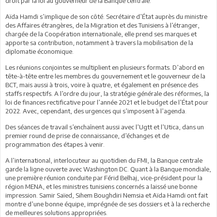
droit par la loi au gouverneur de la Banque centrale.
Aïda Hamdi s’implique de son côté. Secrétaire d’État auprès du ministre
des Affaires étrangères, de la Migration et des Tunisiens à l’étranger,
chargée de la Coopération internationale, elle prend ses marques et
apporte sa contribution, notamment à travers la mobilisation de la
diplomatie économique.
Les réunions conjointes se multiplient en plusieurs formats. D’abord en
tête-à-tête entre les membres du gouvernement et le gouverneur de la
BCT, mais aussi à trois, voire à quatre, et également en présence des
staffs respectifs. A l’ordre du jour, la stratégie générale des réformes, la
loi de finances rectificative pour l’année 2021 et le budget de l’État pour
2022. Avec, cependant, des urgences qui s’imposent à l’agenda.
Des séances de travail s’enchaînent aussi avec l’Ugtt et l’Utica, dans un
premier round de prise de connaissance, d’échanges et de
programmation des étapes à venir.
A l’international, interlocuteur au quotidien du FMI, la Banque centrale
garde la ligne ouverte avec Washington DC. Quant à la Banque mondiale,
une première réunion conduite par Férid Belhaj, vice-président pour la
région MENA, et les ministres tunisiens concernés a laissé une bonne
impression. Samir Saïed, Sihem Boughdiri Nemsia et Aïda Hamdi ont fait
montre d’une bonne équipe, imprégnée de ses dossiers et à la recherche
de meilleures solutions appropriées.