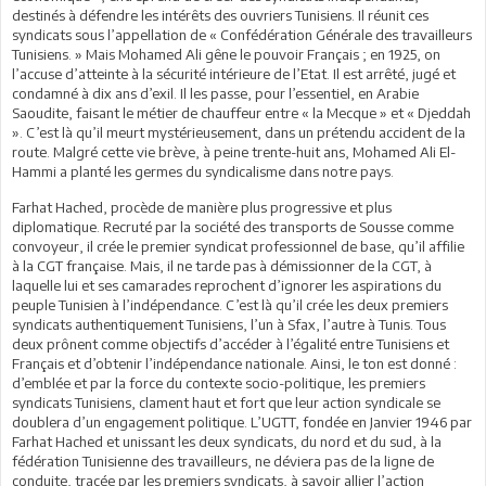
destinés à défendre les intérêts des ouvriers Tunisiens. Il réunit ces
syndicats sous l’appellation de « Confédération Générale des travailleurs
Tunisiens. » Mais Mohamed Ali gêne le pouvoir Français ; en 1925, on
l’accuse d’atteinte à la sécurité intérieure de l’Etat. Il est arrêté, jugé et
condamné à dix ans d’exil. Il les passe, pour l’essentiel, en Arabie
Saoudite, faisant le métier de chauffeur entre « la Mecque » et « Djeddah
». C’est là qu’il meurt mystérieusement, dans un prétendu accident de la
route. Malgré cette vie brève, à peine trente-huit ans, Mohamed Ali El-
Hammi a planté les germes du syndicalisme dans notre pays.
Farhat Hached, procède de manière plus progressive et plus
diplomatique. Recruté par la société des transports de Sousse comme
convoyeur, il crée le premier syndicat professionnel de base, qu’il affilie
à la CGT française. Mais, il ne tarde pas à démissionner de la CGT, à
laquelle lui et ses camarades reprochent d’ignorer les aspirations du
peuple Tunisien à l’indépendance. C’est là qu’il crée les deux premiers
syndicats authentiquement Tunisiens, l’un à Sfax, l’autre à Tunis. Tous
deux prônent comme objectifs d’accéder à l’égalité entre Tunisiens et
Français et d’obtenir l’indépendance nationale. Ainsi, le ton est donné :
d’emblée et par la force du contexte socio-politique, les premiers
syndicats Tunisiens, clament haut et fort que leur action syndicale se
doublera d’un engagement politique. L’UGTT, fondée en Janvier 1946 par
Farhat Hached et unissant les deux syndicats, du nord et du sud, à la
fédération Tunisienne des travailleurs, ne déviera pas de la ligne de
conduite, tracée par les premiers syndicats, à savoir allier l’action