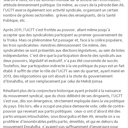
attitude éminemment politique. De même, au cours de la période Ben Ali,
l’UGTT exerce également son activité syndicale, organisant un certain
nombre de grèves sectorielles : grèves des enseignants, de la Santé
Publique, etc.…
Après 2011, l’UGTT s’est frottée au pouvoir, allant même jusqu’à
accepter que des syndicalistes participent au premier gouvernement de
la Troïka. Mais ce phénomène fut passager et, face à la colère populaire,
les trois syndicalistes- ministres démissionnent. De même, des
syndicalistes se sont présentés aux élections législatives, au sein de listes
indépendantes. C’est dire que la participation directe des syndicats aux
deux pouvoirs, législatif et exécutif, n’a pas été couronnée de succès.
Toutefois, leur participation indirecte à la vie politique du pays est un fait
établi. Il suffit de citer le rôle de l’UGTT au sein du quartet, ayant mené en
2013, des négociations qui ont abouti à la chute du gouvernement
d’Ennahdha, et son remplacement par celui de Mehdi Jomaa.
Résultant plus de la conjoncture historique ayant présidé à la naissance
du mouvement syndical, que du choix délibéré de ses dirigeants, l’UGTT
s’est vue, dès son émergence, strictement impliquée dans la vie politique
du pays. Dès lors, elle a occupé une place demeurée vide, celle de contre-
pouvoir qui revenait aux partis politiques : ceux-ci ont d’abord été des
partis uniques intouchables, sous Bourguiba et Ben Ali, ensuite on a vu
proliférer d’innombrables petits partis, émiettés, et qui en dehors du
mouvement Ennahdha, n’avaient pas suffisamment d’envergure pour