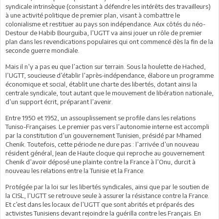
syndicale intrinsèque (consistant à défendre les intérêts des travailleurs)
à une activité politique de premier plan, visant à combattre le
colonialisme et restituer au pays son indépendance. Aux côtés du néo-
Destour de Habib Bourguiba, l’UGTT va ainsi jouer un rôle de premier
plan dans les revendications populaires qui ont commencé dès la fin de la
seconde guerre mondiale.
Mais il n’y a pas eu que l’action sur terrain. Sous la houlette de Hached,
l’UGTT, soucieuse d’établir l’après-indépendance, élabore un programme
économique et social, établit une charte des libertés, dotant ainsi la
centrale syndicale, tout autant que le mouvement de libération nationale,
d’un support écrit, préparant l’avenir.
Entre 1950 et 1952, un assouplissement se profile dans les relations
Tuniso-Françaises. Le premier pas vers l’autonomie interne est accompli
par la constitution d’un gouvernement Tunisien, présidé par Mhamed
Chenik. Toutefois, cette période ne dure pas : l’arrivée d’un nouveau
résident général, Jean de Haute cloque qui reproche au gouvernement
Chenik d’avoir déposé une plainte contre la France à l’Onu, durcit à
nouveau les relations entre la Tunisie et la France.
Protégée par la loi sur les libertés syndicales, ainsi que par le soutien de
la CISL, l’UGTT se retrouve seule à assurer la résistance contre la France.
Et c’est dans les locaux de l’UGTT que sont abrités et préparés des
activistes Tunisiens devant rejoindre la guérilla contre les Français. En