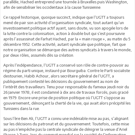
parallèle, Hached entreprend une tournée à Bruxelles puis Washington,
afin de sensibiliser les occidentaux à la cause Tunisienne.
Ce rappel historique, quoique succinct, indique que l’UGTT a toujours
mené de pair son activité d’organisation syndicale, tout autant qu’un
investissement politique actif ayant, sans doute, vu son apogée lors de
la lutte contre la colonisation, action à double but qui s’est poursuivie
après l’assassinat de Farhat Hached, par la « main rouge », au matin du 5
décembre 1952. Cette activité, autant syndicale que politique, fait que
notre organisation se démarque des autres syndicats à travers le monde,
par deux rôles, assumés dès sa création.
Après l’indépendance, l’UGTT a conservé son rôle de contre-pouvoir au
régime du parti unique, instauré par Bourguiba. Contre le Parti socialiste
destourien, Habib Achour, alors secrétaire général de l’UGTT, a
publiquement contesté les décisions du gouvernement au nom de
l’intérêt des travailleurs. Tenu pour responsable du fameux jeudi noir du
26 Janvier 1978, il est condamné à dix ans de travaux forcés, puis gracié
en 1979. Encore une prise de position politique où l’UGTT s’oppose au
gouvernement, dénonçant la cherté de la vie, qui avait alors précipité les
Tunisiens dans la rue.
Sous l’ère Ben Ali, l’UGTT a connu une indéniable mise au pas, s’alignant
sur les décisions du patronat et du gouvernement. Toutefois, cette mise
au pas n’empêche pas la centrale syndicale de dénigrer la venue d’Ariel
Sharon à Tunis, lors du sommet mondial sur la société de l’information,