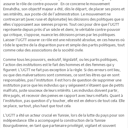
assurer le rôle de contre-pouvoir. En ce concerne le mouvement
Ennahdha, son objectif majeur a été, dès le départ, de placer ses pions et
ses intérêts, aux poste-clé de l’administration. Le mouvement ne
contrecarrait (avec ruse et diplomatie) les décisions des politiques que si
elles s’opposaient aux siennes propres. Tout ceci pour dire que l’UGTT
représente depuis près d’un siècle et demi, le véritable contre-pouvoir
qui critique, s’oppose, nuance les décisions prises par les politiques.
Laisser l’UGTT assurer ce rôle est une nécessité absolue, en ces heures où
rôde le spectre de la disparition pure et simple des partis politiques, tout
comme celui des associations de la société civile.
Comme tous les pouvoirs, exécutif, législatif, ou les partis politiques,
l’action des institutions est le fait des hommes et des femmes qui y
figurent. L’UGTT ne fait pas exception à la règle. Si des erreurs ont lieu,
ou que des malversations sont commises, ce sont les êtres qui en sont
responsables, pas l’institution. Il est hors de question de supprimer une
institution parce que les individus qui y siégeaient n’étaient que de petits
malfrats, juste soucieux de leurs intérêts. Les individus doivent partir,
être jugés, et recevoir des peines en rapport avec leurs méfaits. Quant à
l’institution, pas question d’y toucher, elle est en dehors de tout cela. Elle
se place, surtout, plus haut que tout cela.
L’UGTT a été un acteur crucial en Tunisie, lors de la lutte du pays pour son
indépendance. Elle a accompagné la construction de la Tunisie
Bourguibienne, en tant que partenaire privilégié, vigilant et souvent