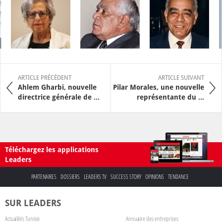
ARTICLE PRÉCÉDENT
ARTICLE SUIVANT
Ahlem Gharbi, nouvelle
Pilar Morales, une nouvelle
directrice générale de ...
représentante du ...
Téléchargez les applications
Leaders
PARTENAIRES
DOSSIERS
LEADERS TV
SUCCESS STORY
OPINIONS
TENDANCE
SUR LEADERS
Actualités Tunisie
Annuaire des entreprises