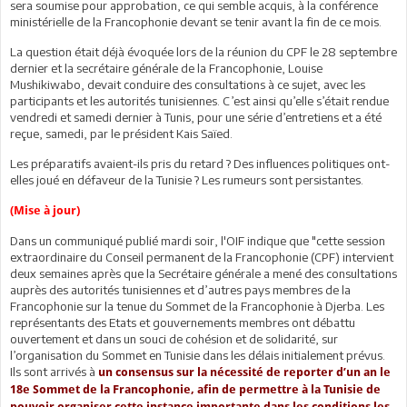
sera soumise pour approbation, ce qui semble acquis, à la conférence
ministérielle de la Francophonie devant se tenir avant la fin de ce mois.
La question était déjà évoquée lors de la réunion du CPF le 28 septembre
dernier et la secrétaire générale de la Francophonie, Louise
Mushikiwabo, devait conduire des consultations à ce sujet, avec les
participants et les autorités tunisiennes. C’est ainsi qu’elle s’était rendue
vendredi et samedi dernier à Tunis, pour une série d’entretiens et a été
reçue, samedi, par le président Kais Saïed.
Les préparatifs avaient-ils pris du retard ? Des influences politiques ont-
elles joué en défaveur de la Tunisie ? Les rumeurs sont persistantes.
(Mise à jour)
Dans un communiqué publié mardi soir, l'OIF indique que "cette session
extraordinaire du Conseil permanent de la Francophonie (CPF) intervient
deux semaines après que la Secrétaire générale a mené des consultations
auprès des autorités tunisiennes et d’autres pays membres de la
Francophonie sur la tenue du Sommet de la Francophonie à Djerba. Les
représentants des Etats et gouvernements membres ont débattu
ouvertement et dans un souci de cohésion et de solidarité, sur
l’organisation du Sommet en Tunisie dans les délais initialement prévus.
Ils sont arrivés à
un consensus sur la nécessité de reporter d’un an le
18e Sommet de la Francophonie, afin de permettre à la Tunisie de
pouvoir organiser cette instance importante dans les conditions les