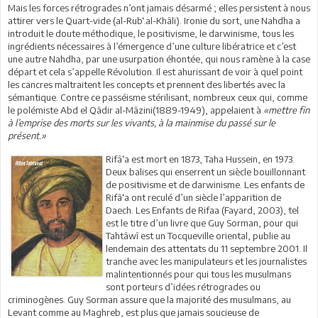
Mais les forces rétrogrades n’ont jamais désarmé ; elles persistent à nous
attirer vers le Quart-vide (al-Rub‘.al-Khâli). Ironie du sort, une Nahdha a
introduit le doute méthodique, le positivisme, le darwinisme, tous les
ingrédients nécessaires à l’émergence d’une culture libératrice et c’est
une autre Nahdha, par une usurpation éhontée, qui nous ramène à la case
départ et cela s’appelle Révolution. Il est ahurissant de voir à quel point
les cancres maltraitent les concepts et prennent des libertés avec la
sémantique. Contre ce passéisme stérilisant, nombreux ceux qui, comme
le polémiste Abd el Qâdir al-Mâzini(1889-1949), appelaient à
«mettre fin
à l’emprise des morts sur les vivants, à la mainmise du passé sur le
présent.»
Rifâ‘a est mort en 1873, Taha Hussein, en 1973.
Deux balises qui enserrent un siècle bouillonnant
de positivisme et de darwinisme. Les enfants de
Rifâ‘a ont reculé d’un siècle l’apparition de
Daech. Les Enfants de Rifaa (Fayard, 2003), tel
est le titre d’un livre que Guy Sorman, pour qui
Tahtâwî est un Tocqueville oriental, publie au
lendemain des attentats du 11 septembre 2001. Il
tranche avec les manipulateurs et les journalistes
malintentionnés pour qui tous les musulmans
sont porteurs d’idées rétrogrades ou
criminogènes. Guy Sorman assure que la majorité des musulmans, au
Levant comme au Maghreb, est plus que jamais soucieuse de