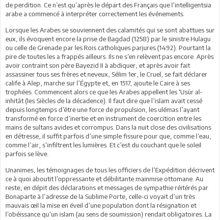
de perdition. Ce n’est qu’après le départ des Français que l’intelligentsia
arabe a commencé à interpréter correctement les événements.
Lorsque les Arabes se souviennent des calamités qui se sont abattues sur
eux, ils évoquent encore la prise de Bagdad (1258) par le sinistre Hulagu
ou celle de Grenade par les Rois catholiques parjures (1492). Pourtant la
pire de toutes les a frappés ailleurs. Ils ne s’en relèvent pas encore. Après
avoir contraint son père Bayezid II à abdiquer, et après avoir fait
assassiner tous ses frères et neveux, Sélim 1er, le Cruel, se fait déclarer
calife à Alep, marche sur l’Égypte et, en 1517, ajoute le Caire à ses
trophées. Commencent alors ce que les Arabes appellent les ‘Usûr al-
inhitât (les Siècles de la décadence). Il faut dire que l’islam avait cessé
depuis longtemps d’être une force de propulsion, les ulémas l’ayant
transformé en force d’inertie et en instrument de coercition entre les
mains de sultans avides et corrompus. Dans la nuit close des civilisations
en détresse, il suffit parfois d’une simple fissure pour que, comme l’eau,
comme l’air, s’infiltrent les lumières. Et c’est du couchant que le soleil
parfois se lève.
Unanimes, les témoignages de tous les officiers de l’Expédition décrivent
ce à quoi aboutit l’oppressante et débilitante mainmise ottomane. Au
reste, en dépit des déclarations et messages de sympathie réitérés par
Bonaparte à l’adresse de la Sublime Porte, celle-ci voyait d’un très
mauvais œil la mise en éveil d’une population dont la résignation et
l’obéissance qu’un islam (au sens de soumission) rendait obligatoires. La