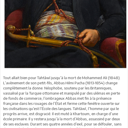
Tout allait bien pour Tahtâwî jusqu’à la mort de Mohammed Ali (1848).
L’avènement de son petit-fils, Abbas Hilmi Pacha (1813-1854) change
complètement la donne. Néophobe, soutenu par les Britanniques,
vassalisé par la Turquie ottomane et manipulé par des ulémas en perte
de fonds de commerce, l’ombrageux Abbas met fin à la présence
française dans les rouages de l’État et ferme cette fenêtre ouverte sur
les civilisations qu’est l’École des langues. Tahtâwî, l’homme par qui le
progrès arrive, est disgracié. Il est muté à Khartoum, en charge d’une
école primaire. Il y restera jusqu’à la mort d’Abbas, assassiné par deux
de ses esclaves. Durant ses quatre années d’exil, pour se défouler, sans