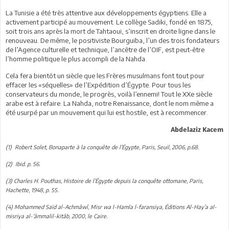
La Tunisie a été très attentive aux développements égyptiens. Elle a
activement participé au mouvement. Le collège Sadiki, fondé en 1875,
soit trois ans après la mort de Tahtaoui, s’inscrit en droite ligne dans le
renouveau. De même, le positiviste Bourguiba, l’un des trois fondateurs
de l’Agence culturelle et technique, l’ancêtre de l’OIF, est peut-être
l’homme politique le plus accompli de la Nahda.
Cela fera bientôt un siècle que les Frères musulmans font tout pour
effacer les «séquelles» de l’Expédition d’Égypte. Pour tous les
conservateurs du monde, le progrès, voilà l’ennemi! Tout le XXe siècle
arabe est à refaire. La Nahda, notre Renaissance, dont le nom même a
été usurpé par un mouvement qui lui est hostile, est à recommencer.
Abdelaziz Kacem
(1) Robert Solet, Bonaparte à la conquête de l’Égypte, Paris, Seuil, 2006, p.68.
(2) Ibid. p. 56.
(3) Charles H. Pouthas, Histoire de l’Égypte depuis la conquête ottomane, Paris,
Hachette, 1948, p. 55.
(4) Mohammed Saïd al-Achmâwî, Misr wa l-Hamla l-faransiya, Éditions Al-Hay’a al-
misriya al-‘âmmalil-kitâb, 2000, le Caire.