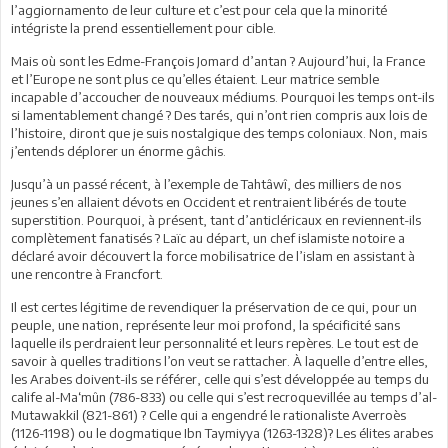
l’aggiornamento de leur culture et c’est pour cela que la minorité
intégriste la prend essentiellement pour cible.
Mais où sont les Edme-François Jomard d’antan ? Aujourd’hui, la France
et l’Europe ne sont plus ce qu’elles étaient. Leur matrice semble
incapable d’accoucher de nouveaux médiums. Pourquoi les temps ont-ils
si lamentablement changé ? Des tarés, qui n’ont rien compris aux lois de
l’histoire, diront que je suis nostalgique des temps coloniaux. Non, mais
j’entends déplorer un énorme gâchis.
Jusqu’à un passé récent, à l’exemple de Tahtâwî, des milliers de nos
jeunes s’en allaient dévots en Occident et rentraient libérés de toute
superstition. Pourquoi, à présent, tant d’anticléricaux en reviennent-ils
complètement fanatisés ? Laïc au départ, un chef islamiste notoire a
déclaré avoir découvert la force mobilisatrice de l’islam en assistant à
une rencontre à Francfort.
Il est certes légitime de revendiquer la préservation de ce qui, pour un
peuple, une nation, représente leur moi profond, la spécificité sans
laquelle ils perdraient leur personnalité et leurs repères. Le tout est de
savoir à quelles traditions l’on veut se rattacher. À laquelle d’entre elles,
les Arabes doivent-ils se référer, celle qui s’est développée au temps du
calife al-Ma‘mûn (786-833) ou celle qui s’est recroquevillée au temps d’al-
Mutawakkil (821-861) ? Celle qui a engendré le rationaliste Averroès
(1126-1198) ou le dogmatique Ibn Taymiyya (1263-1328)? Les élites arabes