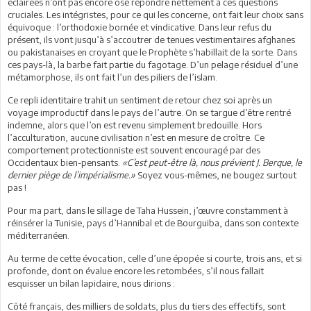
éclairées n’ont pas encore osé répondre nettement à ces questions
cruciales. Les intégristes, pour ce qui les concerne, ont fait leur choix sans
équivoque : l’orthodoxie bornée et vindicative. Dans leur refus du
présent, ils vont jusqu’à s’accoutrer de tenues vestimentaires afghanes
ou pakistanaises en croyant que le Prophète s’habillait de la sorte. Dans
ces pays-là, la barbe fait partie du fagotage. D’un pelage résiduel d’une
métamorphose, ils ont fait l’un des piliers de l’islam.
Ce repli identitaire trahit un sentiment de retour chez soi après un
voyage improductif dans le pays de l’autre. On se targue d’être rentré
indemne, alors que l’on est revenu simplement bredouille. Hors
l’acculturation, aucune civilisation n’est en mesure de croître. Ce
comportement protectionniste est souvent encouragé par des
Occidentaux bien-pensants.
«C’est peut-être là, nous prévient J. Berque, le
dernier piège de l’impérialisme.»
Soyez vous-mêmes, ne bougez surtout
pas !
Pour ma part, dans le sillage de Taha Hussein, j’œuvre constamment à
réinsérer la Tunisie, pays d’Hannibal et de Bourguiba, dans son contexte
méditerranéen.
Au terme de cette évocation, celle d’une épopée si courte, trois ans, et si
profonde, dont on évalue encore les retombées, s’il nous fallait
esquisser un bilan lapidaire, nous dirions :
Côté français, des milliers de soldats, plus du tiers des effectifs, sont