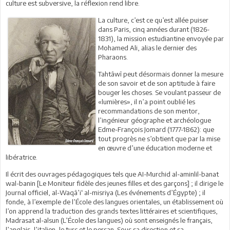
culture est subversive, la réflexion rend libre.
La culture, c’est ce qu’est allée puiser
dans Paris, cinq années durant (1826-
1831), la mission estudiantine envoyée par
Mohamed Ali, alias le dernier des
Pharaons.
Tahtâwî peut désormais donner la mesure
de son savoir et de son aptitude à faire
bouger les choses. Se voulant passeur de
«lumières», il n’a point oublié les
recommandations de son mentor,
l’ingénieur géographe et archéologue
Edme-François Jomard (1777-1862): que
tout progrès ne s’obtient que par la mise
en œuvre d’une éducation moderne et
libératrice.
Il écrit des ouvrages pédagogiques tels que AI-Murchid al-aminlil-banat
wal-banin [Le Moniteur fidèle des jeunes filles et des garçons] ; il dirige le
Journal officiel, al-Waqâ’i‘ al-misriya (Les événements d’Égypte) ; il
fonde, à l’exemple de l’École des langues orientales, un établissement où
l’on apprend la traduction des grands textes littéraires et scientifiques,
Madrasat al-alsun (L’École des langues) où sont enseignés le français,
l’anglais, l’italien, le turc et le persan. Sous sa direction et sa