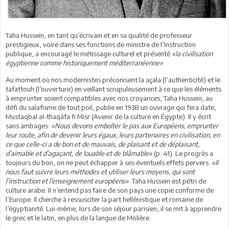
Taha Hussein, en tant qu’écrivain et en sa qualité de professeur
prestigieux, voire dans ses fonctions de ministre de l’Instruction
publique, a encouragé le métissage culturel et présenté
«la civilisation
égyptienne comme historiquement méditerranéenne»
.
Au moment où nos modernistes préconisent la açala (l’authenticité) et le
tafattouh (l’ouverture) en veillant scrupuleusement à ce que les éléments
à emprunter soient compatibles avec nos croyances, Taha Hussein, au
défi du salafisme de tout poil, publie en 1938 un ouvrage qui fera date,
Mustaqbal al-thaqâfa fi Misr (Avenir de la culture en Égypte). Il y écrit
sans ambages:
«Nous devons emboîter le pas aux Européens, emprunter
leur route, afin de devenir leurs égaux, leurs partenaires en civilisation, en
ce que celle-ci a de bon et de mauvais, de plaisant et de déplaisant,
d’aimable et d’agaçant, de louable et de blâmable»
(p. 41). Le progrès a
toujours du bon, on ne peut échapper à ses éventuels effets pervers.
«Il
nous faut suivre leurs méthodes et utiliser leurs moyens, qui sont
l’instruction et l’enseignement européens»
. Taha Hussein est pétri de
culture arabe. Il n’entend pas faire de son pays une copie conforme de
l’Europe. Il cherche à ressusciter la part hellénistique et romaine de
l’égyptianité. Lui-même, lors de son séjour parisien, il se mit à apprendre
le grec et le latin, en plus de la langue de Molière.