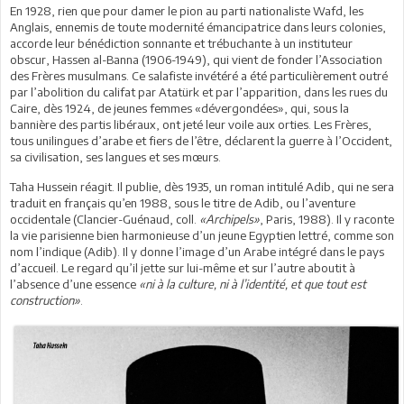
En 1928, rien que pour damer le pion au parti nationaliste Wafd, les
Anglais, ennemis de toute modernité émancipatrice dans leurs colonies,
accorde leur bénédiction sonnante et trébuchante à un instituteur
obscur, Hassen al-Banna (1906-1949), qui vient de fonder l’Association
des Frères musulmans. Ce salafiste invétéré a été particulièrement outré
par l’abolition du califat par Atatürk et par l’apparition, dans les rues du
Caire, dès 1924, de jeunes femmes «dévergondées», qui, sous la
bannière des partis libéraux, ont jeté leur voile aux orties. Les Frères,
tous unilingues d’arabe et fiers de l’être, déclarent la guerre à l’Occident,
sa civilisation, ses langues et ses mœurs.
Taha Hussein réagit. Il publie, dès 1935, un roman intitulé Adib, qui ne sera
traduit en français qu’en 1988, sous le titre de Adib, ou l’aventure
occidentale (Clancier-Guénaud, coll.
«Archipels»
, Paris, 1988). Il y raconte
la vie parisienne bien harmonieuse d’un jeune Egyptien lettré, comme son
nom l’indique (Adib). Il y donne l’image d’un Arabe intégré dans le pays
d’accueil. Le regard qu’il jette sur lui-même et sur l’autre aboutit à
l’absence d’une essence
«ni à la culture, ni à l’identité, et que tout est
construction»
.