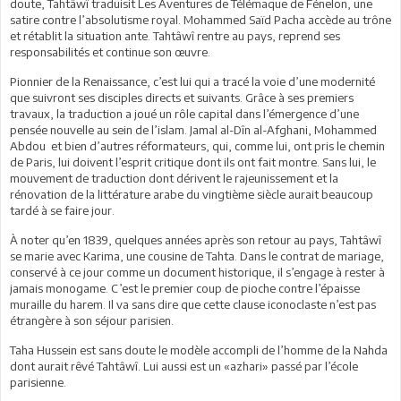
doute, Tahtâwî traduisit Les Aventures de Télémaque de Fénelon, une
satire contre l’absolutisme royal. Mohammed Saïd Pacha accède au trône
et rétablit la situation ante. Tahtâwî rentre au pays, reprend ses
responsabilités et continue son œuvre.
Pionnier de la Renaissance, c’est lui qui a tracé la voie d’une modernité
que suivront ses disciples directs et suivants. Grâce à ses premiers
travaux, la traduction a joué un rôle capital dans l’émergence d’une
pensée nouvelle au sein de l’islam. Jamal al-Dîn al-Afghani, Mohammed
Abdou et bien d’autres réformateurs, qui, comme lui, ont pris le chemin
de Paris, lui doivent l’esprit critique dont ils ont fait montre. Sans lui, le
mouvement de traduction dont dérivent le rajeunissement et la
rénovation de la littérature arabe du vingtième siècle aurait beaucoup
tardé à se faire jour.
À noter qu’en 1839, quelques années après son retour au pays, Tahtâwî
se marie avec Karima, une cousine de Tahta. Dans le contrat de mariage,
conservé à ce jour comme un document historique, il s’engage à rester à
jamais monogame. C’est le premier coup de pioche contre l’épaisse
muraille du harem. Il va sans dire que cette clause iconoclaste n’est pas
étrangère à son séjour parisien.
Taha Hussein est sans doute le modèle accompli de l’homme de la Nahda
dont aurait rêvé Tahtâwî. Lui aussi est un «azhari» passé par l’école
parisienne.