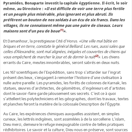
Pyramides, Bonaparte investit la capitale égyptienne. Il écrit, le soir
même, au Directoire :
«Il est difficile de voir une terre plus fertile
et un peuple plus misérable, plus ignorant et plus abruti. Ils
préfèrent un bouton de nos soldats à un écu de six francs. Dans les
villages, ils ne connaissent même pas une paire de ciseaux. Leurs
(1)
maisons sont d’un peu de boue
»
.
Et Damanhour, la prestigieuse Cité d’Horus.
«Une ville mal bâtie en
briques et en terre, constate le général Belliard. Les rues, aussi sales que
celles d’Alexandrie, sont mal alignées, inégales et couvertes de chiens qui
(2)
vous empêchent de marcher le jour et de dormir la nuit
»
. Les chiens
errants du Caire, meutes innombrables, seront sabrés en deux nuits.
Les 167 scientifiques de l’Expédition, sans trop s’attarder sur l’ingrat
présent des lieux, s’engagent à remonter l’histoire d’une civilisation à
nulle autre pareille. Les pyramides, les forêts de colonnes de Karnak, les
statues, œuvres d’architectes, de géomètres, d’ingénieurs et d’artistes
dont le savoir-faire garde jalousement ses secrets. C’est ce à quoi
s’attellent les polytechniciens et les géographes, dont les travaux, textes
et planches feront la matière de la colossale Description de l’Égypte.
Au Caire, les expériences chimiques auxquelles assistent, en simples
curieux, les lettrés indigènes, sont assimilées à de la sorcellerie. L’islam,
Dieu merci, demeure le refuge inexpugnable contre de telles pratiques
rédhibitoires. Le savoir et la culture, Dieu nous en préserve, sont sources