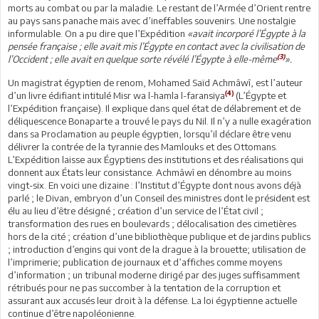
morts au combat ou par la maladie. Le restant de l’Armée d’Orient rentre
au pays sans panache mais avec d’ineffables souvenirs. Une nostalgie
informulable. On a pu dire que l’Expédition
«avait incorporé l’Égypte à la
pensée française ; elle avait mis l’Égypte en contact avec la civilisation de
(3)
l’Occident ; elle avait en quelque sorte révélé l’Égypte à elle-même
».
Un magistrat égyptien de renom, Mohamed Saïd Achmâwî, est l’auteur
(4)
d’un livre édifiant intitulé Misr wa l-hamla l-faransiya
(L’Égypte et
l’Expédition française). Il explique dans quel état de délabrement et de
déliquescence Bonaparte a trouvé le pays du Nil. Il n’y a nulle exagération
dans sa Proclamation au peuple égyptien, lorsqu’il déclare être venu
délivrer la contrée de la tyrannie des Mamlouks et des Ottomans.
L’Expédition laisse aux Égyptiens des institutions et des réalisations qui
donnent aux États leur consistance. Achmâwî en dénombre au moins
vingt-six. En voici une dizaine : l’Institut d’Égypte dont nous avons déjà
parlé ; le Divan, embryon d’un Conseil des ministres dont le président est
élu au lieu d’être désigné ; création d’un service de l’État civil ;
transformation des rues en boulevards ; délocalisation des cimetières
hors de la cité ; création d’une bibliothèque publique et de jardins publics
; introduction d’engins qui vont de la drague à la brouette; utilisation de
l’imprimerie; publication de journaux et d’affiches comme moyens
d’information ; un tribunal moderne dirigé par des juges suffisamment
rétribués pour ne pas succomber à la tentation de la corruption et
assurant aux accusés leur droit à la défense. La loi égyptienne actuelle
continue d’être napoléonienne.