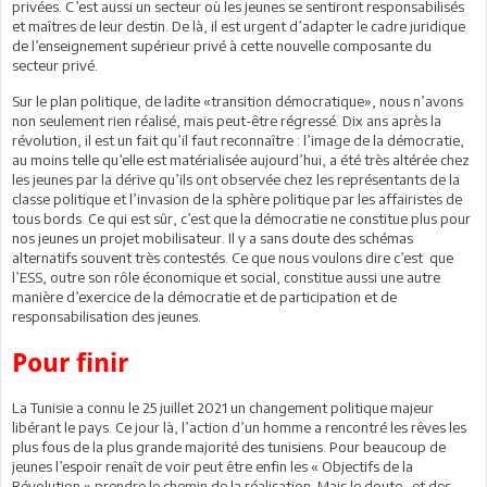
privées. C’est aussi un secteur où les jeunes se sentiront responsabilisés
et maîtres de leur destin. De là, il est urgent d’adapter le cadre juridique
de l’enseignement supérieur privé à cette nouvelle composante du
secteur privé.
Sur le plan politique, de ladite «transition démocratique», nous n’avons
non seulement rien réalisé, mais peut-être régressé. Dix ans après la
révolution, il est un fait qu’il faut reconnaître : l’image de la démocratie,
au moins telle qu’elle est matérialisée aujourd’hui, a été très altérée chez
les jeunes par la dérive qu’ils ont observée chez les représentants de la
classe politique et l’invasion de la sphère politique par les affairistes de
tous bords. Ce qui est sûr, c’est que la démocratie ne constitue plus pour
nos jeunes un projet mobilisateur. Il y a sans doute des schémas
alternatifs souvent très contestés. Ce que nous voulons dire c’est que
l’ESS, outre son rôle économique et social, constitue aussi une autre
manière d’exercice de la démocratie et de participation et de
responsabilisation des jeunes.
Pour finir
La Tunisie a connu le 25 juillet 2021 un changement politique majeur
libérant le pays. Ce jour là, l’action d’un homme a rencontré les rêves les
plus fous de la plus grande majorité des tunisiens. Pour beaucoup de
jeunes l’espoir renaît de voir peut être enfin les « Objectifs de la
Révolution » prendre le chemin de la réalisation. Mais le doute –et des