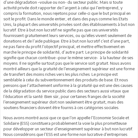
d’une dégradation –voulue ou non- du secteur public. Mais si toute
activité privée doit rapporter de l’argent à celui qui l’entreprend, y
compris la formation, nous rejetons pour celle-ci que le but principal en
soit le profit. Dans le monde entier, et dans des pays comme les Etats
Unis, la plupart des universités privées sont des établissements à but non
lucratif. Etre à but non lucratif ne signifie pas que ces universités
fournissent gratuitement leurs services, ou qu’elles vivent seulement de
donations et de l’aide publique. Etre à but non lucratif c’est d’une part,
ne pas faire du profit l’objectif principal, et mettre effectivement en
marche le principe de solidarité, d’autre part. Le principe de solidarité
signifie que chacun contribue –pour le même service- à la hauteur de ses
moyens. Il ne signifie surtout pas que le service soit gratuit. Nous avons
montré ailleurs que la gratuité de l’enseignement supérieur est une forme
de transfert des moins riches vers les plus riches. Le principe est
semblable à celui du subventionnement des produits de base. Et nous
pensons que l’attachement uniforme à la gratuité qui est une des causes
de la dégradation du service public dans des secteurs aussi vitaux que
l’éducation et la santé. Bien sûr, pour certaines franges de la société
l’enseignement supérieur doit non seulement être gratuit, mais des
soutiens financiers doivent être fournis à ces catégories sociales.
Nous avons montré aussi que ce que l’on appelle l’Economie Sociale et
Solidaire (ESS) constituera probablement la voie la plus prometteuse
pour développer un secteur d’enseignement supérieur à but non lucratif.
Nous considérons que l’ESS est une forme non lucrative d’entreprises