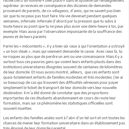
recherche d’un homme « bien placé » dans le système de l’enseignement
supérieur. Je recevais en conséquence des dizaines de demandes
provenant de parents, de co-villageois, d’amis, qui ne savent pas bien
sûr que tu ne peux pas tout faire. Ma vie devenait pendant quelques
semaines, infernale. Infernale d’abord par la pression que tu subis à
toute heure au point que tu ne peux plus avoir une demi-heure à toi, par
exemple. Mais aussi par l’observation impuissante de la souffrance des
jeunes et de leurs parents.
Parmi les « mécontents », il y a bien sûr ceux à qui l’orientation a octroyé
« un bon steak », mais qui viennent demander le caviar. Avec ceux là, tu
ne risques au plus que de perdre un ami ou une connaissance. Mais il y a
surtout tous ces pauvres gens qui voient leurs enfants placés dans des
institutions universitaires éloignées souvent de centaines de kilomètres
de leur domicile. Et nous avons montré, ailleurs, que ces enfants sont
quasi-totalement enfants de familles modestes et très modestes. J’en ai
vu beaucoup de cas qui trouvent des difficultés sérieuses pour payer
simplement le ticket de transport de leur domicile vers leur nouvelle
destination. Il m’a été donné de constater que des proportions
importantes de ces étudiants abandonnaient en cours de route leur
formation, mais sur ce phénomène les statistiques officielles sont
souvent muettes.
Les enfants des familles aisées sont à l’abri d’un tel sort et ont toutes les
chances de mener leur formation universitaire dans un établissement pas
très éloigné de leur domicile parental.