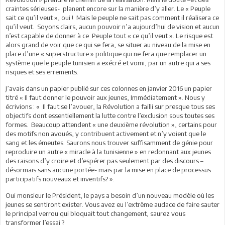
craintes sérieuses- planent encore sur la manière d’y aller. Le « Peuple
sait ce qu’il veut », oui ! Mais le peuple ne sait pas comment il réalisera ce
qu’il veut. Soyons clairs, aucun pouvoir n’a aujourd’hui de vision et aucun
n’est capable de donner à ce Peuple tout « ce qu’il veut ». Le risque est
alors grand de voir que ce qui se fera, se situer au niveau de la mise en
place d’une « superstructure » politique qui ne fera que remplacer un
système que le peuple tunisien a exécré et vomi, par un autre qui a ses
risques et ses errements.
J’avais dans un papier publié sur ces colonnes en janvier 2016 un papier
titré « Il faut donner le pouvoir aux jeunes, Immédiatement ». Nous y
écrivions : « Il faut se l’avouer, la Révolution a failli sur presque tous ses
objectifs dont essentiellement la lutte contre l’exclusion sous toutes ses
formes. Beaucoup attendent « une deuxième révolution », certains pour
des motifs non avoués, y contribuent activement et n’y voient que le
sang et les émeutes. Saurons nous trouver suffisamment de génie pour
reproduire un autre « miracle à la tunisienne » en redonnant aux jeunes
des raisons d’y croire et d’espérer pas seulement par des discours –
désormais sans aucune portée- mais par la mise en place de processus
participatifs nouveaux et inventifs? ».
Oui monsieur le Président, le pays a besoin d’un nouveau modèle où les
jeunes se sentiront exister. Vous avez eu l’extrême audace de faire sauter
le principal verrou qui bloquait tout changement, saurez vous
transformer l’essai ?