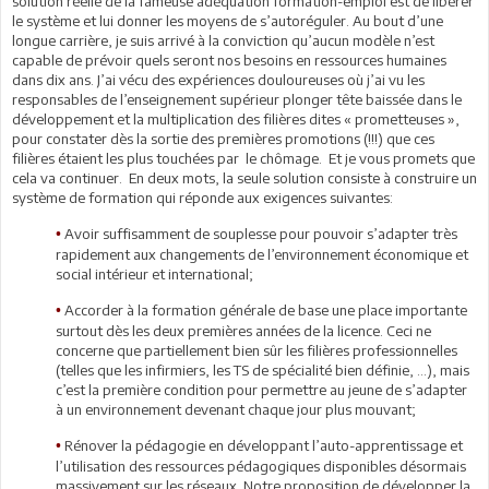
solution réelle de la fameuse adéquation formation-emploi est de libérer
le système et lui donner les moyens de s’autoréguler. Au bout d’une
longue carrière, je suis arrivé à la conviction qu’aucun modèle n’est
capable de prévoir quels seront nos besoins en ressources humaines
dans dix ans. J’ai vécu des expériences douloureuses où j’ai vu les
responsables de l’enseignement supérieur plonger tête baissée dans le
développement et la multiplication des filières dites « prometteuses »,
pour constater dès la sortie des premières promotions (!!!) que ces
filières étaient les plus touchées par le chômage. Et je vous promets que
cela va continuer. En deux mots, la seule solution consiste à construire un
système de formation qui réponde aux exigences suivantes:
Avoir suffisamment de souplesse pour pouvoir s’adapter très
•
rapidement aux changements de l’environnement économique et
social intérieur et international;
Accorder à la formation générale de base une place importante
•
surtout dès les deux premières années de la licence. Ceci ne
concerne que partiellement bien sûr les filières professionnelles
(telles que les infirmiers, les TS de spécialité bien définie, …), mais
c’est la première condition pour permettre au jeune de s’adapter
à un environnement devenant chaque jour plus mouvant;
Rénover la pédagogie en développant l’auto-apprentissage et
•
l’utilisation des ressources pédagogiques disponibles désormais
massivement sur les réseaux. Notre proposition de développer la