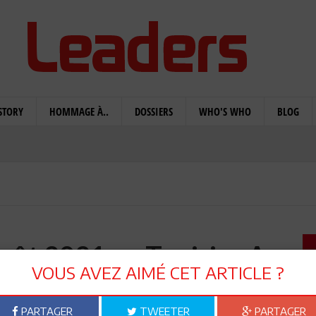
STORY
HOMMAGE À..
DOSSIERS
WHO'S WHO
BLOG
août 2021 en Tunisie : A
VOUS AVEZ AIMÉ CET ARTICLE ?
 devant l’héritage ?
PARTAGER
TWEETER
PARTAGER