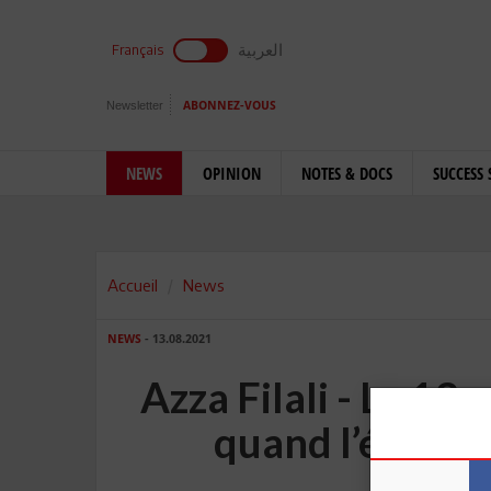
العربية
Français
Newsletter
ABONNEZ-VOUS
NEWS
OPINION
NOTES & DOCS
SUCCESS 
Accueil
News
NEWS
- 13.08.2021
Azza Filali - Le 13 
quand l’égalité