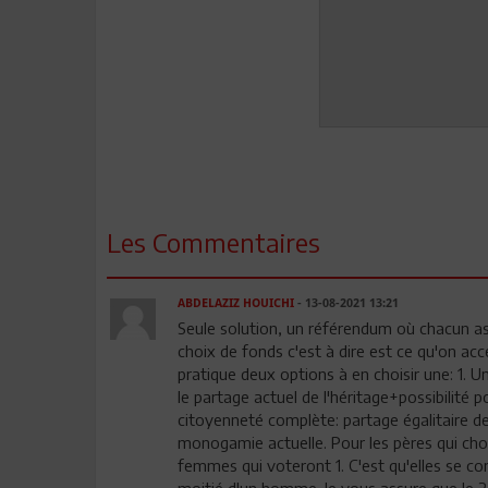
Les Commentaires
ABDELAZIZ HOUICHI
- 13-08-2021 13:21
Seule solution, un référendum où chacun a
choix de fonds c'est à dire est ce qu'on ac
pratique deux options à en choisir une: 1. 
le partage actuel de l'héritage+possibilit
citoyenneté complète: partage égalitaire 
monogamie actuelle. Pour les pères qui choisi
femmes qui voteront 1. C'est qu'elles se co
moitié d'un homme. Je vous assure que le 