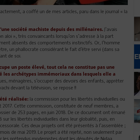
actement, a coiffé un de mes articles, paru dans le journal « la
J’avais
d’une société machiste depuis des millénaires.
n aloi », très convaincants lorsqu’on s’adresse à la part
tement absents des comportements instinctifs. Or, l’homme
re, un phallocrate considérant le fait d’être servi (dans sa
lant de soi.
ccupe un poste élevé, tout cela ne constitue pas une
é les archétypes immémoriaux dans lesquels elle a
ues, ménagères, s’occuper des devoirs des enfants, apprêter
chi devant la télévision, se repose !!
la commission pour les libertés individuelles ou
été réalisée:
out 2017. Cette commission, constituée de neuf membres, a
dossier de 253 pages, en juin 2018. De ce document ont émané
sur les libertés individuelles dans leur globalité, puis, en
uccessorale. Ces deux projets ont été présentés à l’assemblée ;
u mois de mai 2019. Le projet a été rejeté, non seulement par
ar les prétendus modernistes dont les députés de Nidaa