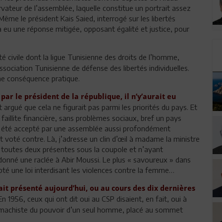
ateur de l’assemblée, laquelle constitue un portrait assez
Même le président Kais Saied, interrogé sur les libertés
 a eu une réponse mitigée, opposant égalité et justice, pour
té civile dont la ligue Tunisienne des droits de l’homme,
ociation Tunisienne de défense des libertés individuelles.
ne conséquence pratique.
par le président de la république, il n’y’aurait eu
 argué que cela ne figurait pas parmi les priorités du pays. Et
aillite financière, sans problèmes sociaux, bref un pays
pas été accepté par une assemblée aussi profondément
voté contre. Là, j’adresse un clin d’œil à madame la ministre
 toutes deux présentes sous la coupole et n’ayant
donné une raclée à Abir Moussi. Le plus « savoureux » dans
té une loi interdisant les violences contre la femme…
tait présenté aujourd’hui, ou au cours des dix dernières
n 1956, ceux qui ont dit oui au CSP disaient, en fait, oui à
 machiste du pouvoir d’un seul homme, placé au sommet