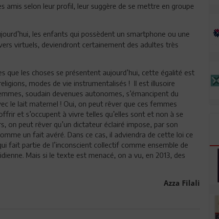
des amis selon leur profil, leur suggère de se mettre en groupe
jourd’hui, les enfants qui possèdent un smartphone ou une
vers virtuels, deviendront certainement des adultes très
es que les choses se présentent aujourd’hui, cette égalité est
ligions, modes de vie instrumentalisés ! Il est illusoire
s femmes, soudain devenues autonomes, s’émancipent du
c le lait maternel ! Oui, on peut rêver que ces femmes
frir et s’occupent à vivre telles qu’elles sont et non à se
s, on peut rêver qu’un dictateur éclairé impose, par son
 comme un fait avéré. Dans ce cas, il adviendra de cette loi ce
qui fait partie de l’inconscient collectif comme ensemble de
idienne. Mais si le texte est menacé, on a vu, en 2013, des
Azza Filali