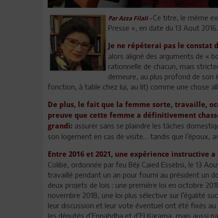
Ce titre, le même ex
Par Azza Filali -
Presse », en date du 13 Aout 2016.
Je ne répéterai pas le constat 
alors aligné des arguments de « bo
rationnelle de chacun, mais stric
demeure, au plus profond de son êt
fonction, à table chez lui, au lit) comme une chose al
De plus, le fait que la femme sorte, travaille, o
preuve que cette femme a définitivement chass
assurer sans se plaindre les tâches domestiq
grandi:
son logement en cas de visite… tandis que l’époux, ava
Entre 2016 et 2021, une expérience instructive a 
Colibe, ordonnée par feu Béji Caied Essebsi, le 13 A
travaillé pendant un an pour fourni au président un 
deux projets de lois : une première loi en octobre 2018 
novembre 2018, une loi plus sélective sur l’égalité s
leur discussion et leur vote éventuel ont été fixés a
les députés d’Ennahdha et d’El Karama, mais aussi p