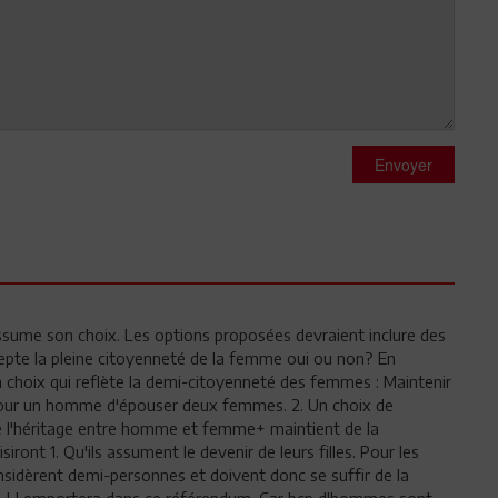
Envoyer
ssume son choix. Les options proposées devraient inclure des
cepte la pleine citoyenneté de la femme oui ou non? En
Un choix qui reflète la demi-citoyenneté des femmes : Maintenir
é pour un homme d'épouser deux femmes. 2. Un choix de
de l'héritage entre homme et femme+ maintient de la
ront 1. Qu'ils assument le devenir de leurs filles. Pour les
nsidèrent demi-personnes et doivent donc se suffir de la
2. L' emportera dans ce référendum. Car bcp d'hommes sont