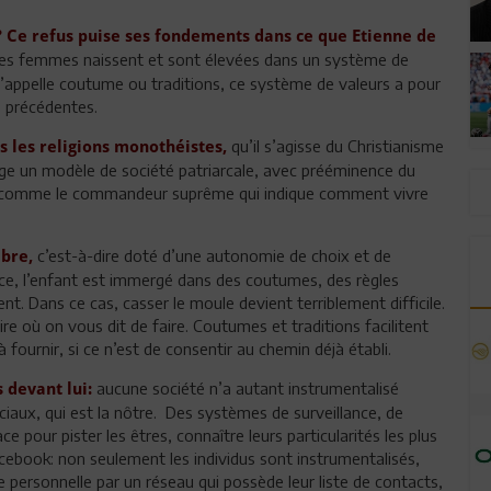
 ? Ce refus puise ses fondements dans ce que Etienne de
les femmes naissent et sont élevées dans un système de
 l’appelle coutume ou traditions, ce système de valeurs a pour
s précédentes.
qu’il s’agisse du Christianisme
s les religions monothéistes,
rige un modèle de société patriarcale, avec prééminence du
lle, comme le commandeur suprême qui indique comment vivre
c’est-à-dire doté d’une autonomie de choix et de
bre,
nce, l’enfant est immergé dans des coutumes, des règles
ent. Dans ce cas, casser le moule devient terriblement difficile.
ire où on vous dit de faire. Coutumes et traditions facilitent
à fournir, si ce n’est de consentir au chemin déjà établi.
aucune société n’a autant instrumentalisé
 devant lui:
ociaux, qui est la nôtre. Des systèmes de surveillance, de
e pour pister les êtres, connaître leurs particularités les plus
cebook: non seulement les individus sont instrumentalisés,
ie personnelle par un réseau qui possède leur liste de contacts,