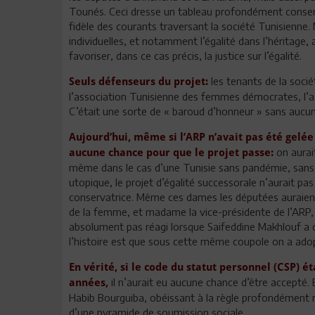
Tounés. Ceci dresse un tableau profondément conserv
fidèle des courants traversant la société Tunisienne. 
individuelles, et notamment l’égalité dans l’héritage,
favoriser, dans ce cas précis, la justice sur l’égalité.
les tenants de la socié
Seuls défenseurs du projet:
l’association Tunisienne des femmes démocrates, l’ass
C’était une sorte de « baroud d’honneur » sans aucu
Aujourd’hui, même si l’ARP n’avait pas été gelée 
on aurait
aucune chance pour que le projet passe:
même dans le cas d’une Tunisie sans pandémie, sans f
utopique, le projet d’égalité successorale n’aurait 
conservatrice. Même ces dames les députées auraient 
de la femme, et madame la vice-présidente de l’ARP,
absolument pas réagi lorsque Saifeddine Makhlouf a 
l’histoire est que sous cette même coupole on a adop
En vérité, si le code du statut personnel (CSP) é
il n’aurait eu aucune chance d’être accepté. E
années,
Habib Bourguiba, obéissant à la règle profondément
d’une pyramide de soumission sociale.