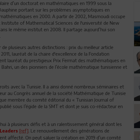
titulaire d’un doctorat en mathématiques en 1999 sous la
is-Dauphine portant sur les problèmes asymptotiques en
en mathématiques en 2000. A partir de 2002, Masmoudi occupe
nstitute of Mathematical Sciences de l'université de New
dans le même institut en 2008. Il partage aujourd’hui son
.
de plusieurs autres distinctions : prix du meilleur article
2011, lauréat de la chaire d'excellence de la Fondation
ent lauréat du prestigieux Prix Fermat des mathématiques en
s Bahri, un des pionniers de l’école mathématique tunisienne et
its avec la Tunisie. Il a ainsi donné nombreux séminaires et
onneur au Congrès annuel de la société Mathématique de Tunisie
que membre du comité éditorial du « Tunisian Journal of
ublié sous l’égide de la SMT et dont je suis co-rédacteur en
’hui à plusieurs défis et à un ralentissement général dont les
[ref]
. Le renouvellement des générations de
Leaders
nt affecté. On peut saluer la création en 2019 d’un comité