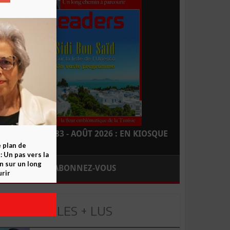
LEADERS N° 183 - AOÛT 2026 : EN KIOSQUE
e plan de
 Un pas vers la
n sur un long
ABONNEZ-VOUS
rir
LES + LUS