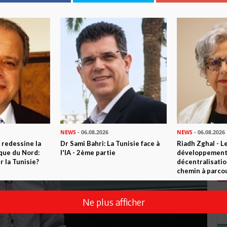
2021
NEWS
- 06.08.2026
NEWS
- 06.08.2026
 redessine la
Dr Sami Bahri: La Tunisie face à
Riadh Zghal - L
ique du Nord:
l'IA - 2ème partie
développement:
 la Tunisie?
décentralisatio
chemin à parcou
Ne plus afficher