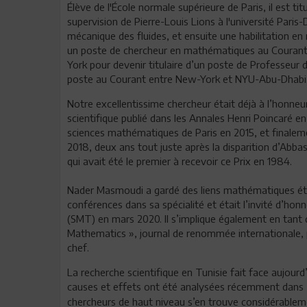
Élève de l'École normale supérieure de Paris, il est 
supervision de Pierre-Louis Lions à l'université Par
mécanique des fluides, et ensuite une habilitation 
un poste de chercheur en mathématiques au Courant I
York pour devenir titulaire d’un poste de Professeur 
poste au Courant entre New-York et NYU-Abu-Dhabi
Notre excellentissime chercheur était déjà à l’honneur 
scientifique publié dans les Annales Henri Poincaré en 
sciences mathématiques de Paris en 2015, et finalem
2018, deux ans tout juste après la disparition d’Abba
qui avait été le premier à recevoir ce Prix en 1984.
Nader Masmoudi a gardé des liens mathématiques étro
conférences dans sa spécialité et était l’invité d’h
(SMT) en mars 2020. Il s’implique également en tant 
Mathematics », journal de renommée internationale, p
chef.
La recherche scientifique en Tunisie fait face aujourd
causes et effets ont été analysées récemment dans
chercheurs de haut niveau s’en trouve considérableme