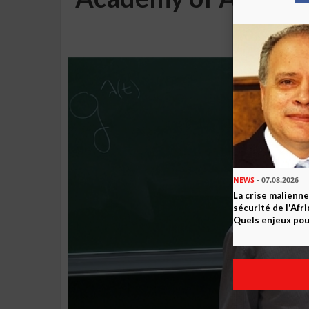
NEWS
- 07.08.2026
La crise malienne
sécurité de l'Afr
Quels enjeux pour