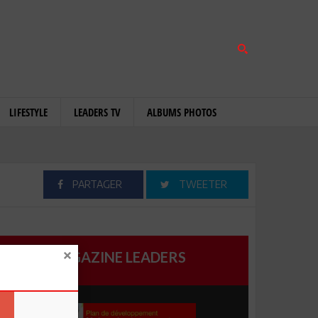
LIFESTYLE
LEADERS TV
ALBUMS PHOTOS
PARTAGER
TWEETER
MAGAZINE LEADERS