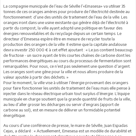
La compagnie municipale de l’eau de Séville l’«Emasesa» va utiliser 35
tonnes de ces oranges amères pour produire de l’électricité destinée au
fonctionnement d’une des unités de traitement de l’eau de la ville. Les
oranges iront dans une usine existante qui génère déjà de l’électricité à
partir du compost, la ville ayant adopté une politique en faveur des
énergies renouvelables et du recyclage depuis un certain temps. Le
directeur d’Emesesa espère être en mesure de recycler toute la
production des orangers de la ville. Il estime que la capitale andalouse
devra investir 250 000 € à cet effet ajoutant : « Le jus contient beaucoup
de fructose - un sucre ayant de très courtes chaînes de carbone dont les
performances énergétiques au cours du processus de fermentation sont
remarquables. Pour nous, ce n’est pas seulement une question d’argent.
Les oranges sont une gêne pour la ville et nous allons produire de la
valeur ajoutée à partir des déchets. »
Pour le moment, la ville vise à utiliser l’énergie provenant des orangers
pour faire fonctionner les unités de traitement de l’eau mais elle pense à
injecter dans le réseau électrique urbain tout surplus d’énergie. L’équipe
municipale en charge soutient que la grande quantité de fruits de la ville,
au lieu d’aller grossir les décharges ou servir d’engrais (apport de
carbone au sol), est en mesure de délivrer un formidable potentiel
énergétique.
Au cours d’une conférence de presse, le maire de Séville, Juan Espadas
Cejas, a déclaré : « Actuellement, Emesesa est un modèle de durabilité et