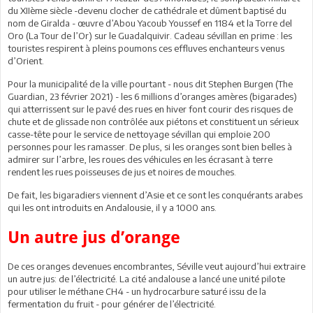
du XIIème siècle -devenu clocher de cathédrale et dûment baptisé du
nom de Giralda - œuvre d’Abou Yacoub Youssef en 1184 et la Torre del
Oro (La Tour de l’Or) sur le Guadalquivir. Cadeau sévillan en prime : les
touristes respirent à pleins poumons ces effluves enchanteurs venus
d’Orient.
Pour la municipalité de la ville pourtant - nous dit Stephen Burgen (The
Guardian, 23 février 2021) - les 6 millions d’oranges amères (bigarades)
qui atterrissent sur le pavé des rues en hiver font courir des risques de
chute et de glissade non contrôlée aux piétons et constituent un sérieux
casse-tête pour le service de nettoyage sévillan qui emploie 200
personnes pour les ramasser. De plus, si les oranges sont bien belles à
admirer sur l’arbre, les roues des véhicules en les écrasant à terre
rendent les rues poisseuses de jus et noires de mouches.
De fait, les bigaradiers viennent d’Asie et ce sont les conquérants arabes
qui les ont introduits en Andalousie, il y a 1000 ans.
Un autre jus d’orange
De ces oranges devenues encombrantes, Séville veut aujourd’hui extraire
un autre jus: de l’électricité. La cité andalouse a lancé une unité pilote
pour utiliser le méthane CH4 - un hydrocarbure saturé issu de la
fermentation du fruit - pour générer de l’électricité.