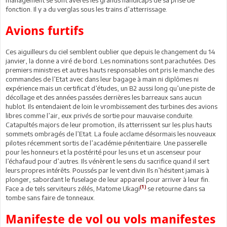
fonction. Il y a du verglas sous les trains d’atterrissage.
Avions furtifs
Ces aiguilleurs du ciel semblent oublier que depuis le changement du 14
janvier, la donne a viré de bord. Les nominations sont parachutées. Des
premiers ministres et autres hauts responsables ont pris le manche des
commandes de l’Etat avec dans leur bagage à main ni diplômes ni
expérience mais un certificat d’études, un B2 aussi long qu’une piste de
décollage et des années passées derrières les barreaux sans aucun
hublot. Ils entendaient de loin le vrombissement des turbines des avions
libres comme l’air, eux privés de sortie pour mauvaise conduite.
Catapultés majors de leur promotion, ils atterrissent sur les plus hauts
sommets ombragés de l’Etat. La foule acclame désormais les nouveaux
pilotes récemment sortis de l’académie pénitentiaire. Une passerelle
pour les honneurs et la postérité pour les uns et un ascenseur pour
l’échafaud pour d’autres. Ils vénèrent le sens du sacrifice quand il sert
leurs propres intérêts. Poussés par le vent divin Ils n’hésitent jamais à
plonger, sabordant le fuselage de leur appareil pour arriver à leur fin.
(1)
Face a de tels serviteurs zélés, Matome Ukagi
se retourne dans sa
tombe sans faire de tonneaux.
Manifeste de vol ou vols manifestes