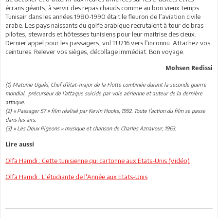
écrans géants, à servir des repas chauds comme au bon vieux temps.
Tunisair dans les années 1980-1990 était le fleuron de l’aviation civile
arabe. Les pays naissants du golfe arabique recrutaient à tour de bras
pilotes, stewards et hôtesses tunisiens pour leur maitrise des cieux.
Dernier appel pour les passagers, vol TU216 vers l’inconnu. Attachez vos
ceintures. Relever vos sièges, décollage immédiat. Bon voyage.
Mohsen Redissi
(1) Matome Ugaki, Chef d'état-major de la Flotte combinée durant la seconde guerre
mondial, précurseur de l’attaque suicide par voie aérienne et auteur de la dernière
attaque.
(2) « Passager 57 » film réalisé par Kevin Hooks, 1992. Toute l’action du film se passe
dans les airs.
(3) « Les Deux Pigeons » musique et chanson de Charles Aznavour, 1963.
Lire aussi
Olfa Hamdi : Cette tunisienne qui cartonne aux Etats-Unis (Vidéo)
Olfa Hamdi : L'étudiante de l'Année aux Etats-Unis