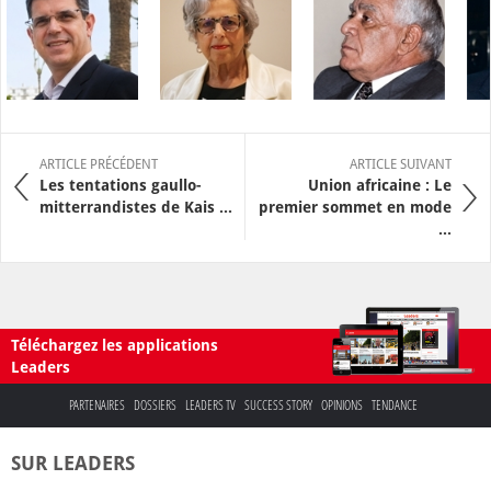
ARTICLE PRÉCÉDENT
ARTICLE SUIVANT
Les tentations gaullo-
Union africaine : Le
mitterrandistes de Kais ...
premier sommet en mode
...
Téléchargez les applications
Leaders
PARTENAIRES
DOSSIERS
LEADERS TV
SUCCESS STORY
OPINIONS
TENDANCE
SUR LEADERS