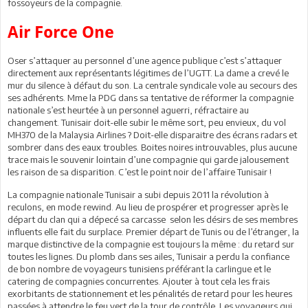
fossoyeurs de la compagnie.
Air Force One
Oser s’attaquer au personnel d’une agence publique c’est s’attaquer
directement aux représentants légitimes de l’UGTT. La dame a crevé le
mur du silence à défaut du son. La centrale syndicale vole au secours des
ses adhérents. Mme la PDG dans sa tentative de réformer la compagnie
nationale s’est heurtée à un personnel aguerri, réfractaire au
changement. Tunisair doit-elle subir le même sort, peu envieux, du vol
MH370 de la Malaysia Airlines ? Doit-elle disparaitre des écrans radars et
sombrer dans des eaux troubles. Boites noires introuvables, plus aucune
trace mais le souvenir lointain d’une compagnie qui garde jalousement
les raison de sa disparition. C’est le point noir de l’affaire Tunisair !
La compagnie nationale Tunisair a subi depuis 2011 la révolution à
reculons, en mode rewind. Au lieu de prospérer et progresser après le
départ du clan qui a dépecé sa carcasse selon les désirs de ses membres
influents elle fait du surplace. Premier départ de Tunis ou de l’étranger, la
marque distinctive de la compagnie est toujours la même : du retard sur
toutes les lignes. Du plomb dans ses ailes, Tunisair a perdu la confiance
de bon nombre de voyageurs tunisiens préférant la carlingue et le
catering de compagnies concurrentes. Ajouter à tout cela les frais
exorbitants de stationnement et les pénalités de retard pour les heures
passées à attendre le feu vert de la tour de contrôle. Les voyageurs qui