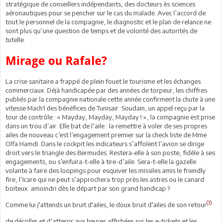
stratégique de conseillers indépendants, des docteurs ès sciences
aéronautiques pour se pencher sur le cas du malade. Avec l’accord de
tout le personnel de la compagnie, le diagnostic et le plan de relance ne
sont plus qu’une question de temps et de volonté des autorités de
tutelle.
Mirage ou Rafale?
La crise sanitaire a frappé de plein fouet le tourisme et les échanges
commerciaux. Déjà handicapée par des années de torpeur, les chiffres
publiés par la compagnie nationale cette année confirment la chute à une
vitesse Mach1 des bénéfices de Tunisair. Soudain, un appel reçu par la
tour de contrôle : « Mayday, Mayday, Mayday ! », la compagnie est prise
dans un trou d’air. Elle bat de l’aile : la remettre à voler de ses propres
ailes de nouveau c’est l’engagement premier sur la check liste de Mme
Olfa Hamdi. Dans le cockpit les indicateurs s’affolent l’avion se dirige
droit vers le triangle des Bermudes. Restera-elle à son poste, fidèle à ses
engagements, ou s’enfuira-t-elle à tire-d’aile. Sera-t-elle la gazelle
volante à faire des loopings pour esquiver les missiles amis le friendly
fire, l’Icare qui ne peut s’approchera trop près les astres ou le canard
boiteux amoindri dès le départ par son grand handicap ?
(3)
Comme lui j'attends un bruit d'ailes, le doux bruit d'ailes de son retour
de décoller et d’atterrir aux heures affichées sur les e-tickets et les