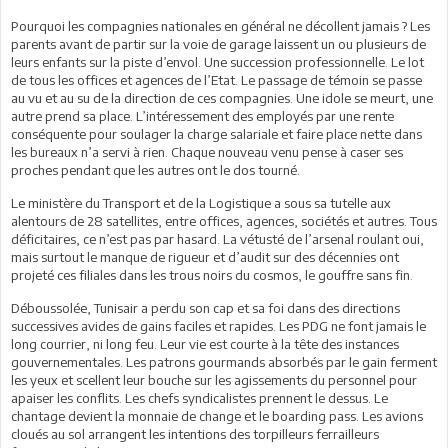
Pourquoi les compagnies nationales en général ne décollent jamais ? Les
parents avant de partir sur la voie de garage laissent un ou plusieurs de
leurs enfants sur la piste d’envol. Une succession professionnelle. Le lot
de tous les offices et agences de l’Etat. Le passage de témoin se passe
au vu et au su de la direction de ces compagnies. Une idole se meurt, une
autre prend sa place. L’intéressement des employés par une rente
conséquente pour soulager la charge salariale et faire place nette dans
les bureaux n’a servi à rien. Chaque nouveau venu pense à caser ses
proches pendant que les autres ont le dos tourné.
Le ministère du Transport et de la Logistique a sous sa tutelle aux
alentours de 28 satellites, entre offices, agences, sociétés et autres. Tous
déficitaires, ce n’est pas par hasard. La vétusté de l’arsenal roulant oui,
mais surtout le manque de rigueur et d’audit sur des décennies ont
projeté ces filiales dans les trous noirs du cosmos, le gouffre sans fin.
Déboussolée, Tunisair a perdu son cap et sa foi dans des directions
successives avides de gains faciles et rapides. Les PDG ne font jamais le
long courrier, ni long feu. Leur vie est courte à la tête des instances
gouvernementales. Les patrons gourmands absorbés par le gain ferment
les yeux et scellent leur bouche sur les agissements du personnel pour
apaiser les conflits. Les chefs syndicalistes prennent le dessus. Le
chantage devient la monnaie de change et le boarding pass. Les avions
cloués au sol arrangent les intentions des torpilleurs ferrailleurs