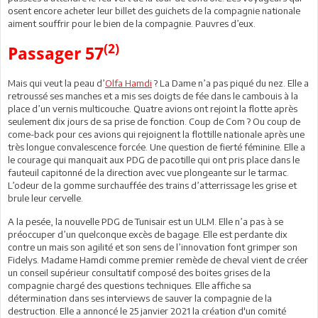
osent encore acheter leur billet des guichets de la compagnie nationale
aiment souffrir pour le bien de la compagnie. Pauvres d’eux.
(2)
Passager 57
Mais qui veut la peau d’
Olfa Hamdi
? La Dame n’a pas piqué du nez. Elle a
retroussé ses manches et a mis ses doigts de fée dans le cambouis à la
place d’un vernis multicouche. Quatre avions ont rejoint la flotte après
seulement dix jours de sa prise de fonction. Coup de Com ? Ou coup de
come-back pour ces avions qui rejoignent la flottille nationale après une
très longue convalescence forcée. Une question de fierté féminine. Elle a
le courage qui manquait aux PDG de pacotille qui ont pris place dans le
fauteuil capitonné de la direction avec vue plongeante sur le tarmac.
L’odeur de la gomme surchauffée des trains d’atterrissage les grise et
brule leur cervelle.
A la pesée, la nouvelle PDG de Tunisair est un ULM. Elle n’a pas à se
préoccuper d’un quelconque excès de bagage. Elle est perdante dix
contre un mais son agilité et son sens de l’innovation font grimper son
Fidelys. Madame Hamdi comme premier remède de cheval vient de créer
un conseil supérieur consultatif composé des boites grises de la
compagnie chargé des questions techniques. Elle affiche sa
détermination dans ses interviews de sauver la compagnie de la
destruction. Elle a annoncé le 25 janvier 2021 la création d'un comité