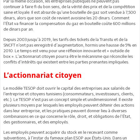
Par la même occasion, les entreprises publiques ne peuvent pas
continuer à faire fi du bon sens, de la vérité des prix et de la compétition
saine et loyale. Il est absurde qu’une bouteille de gaz soit vendue à 7,500
dinars, alors que son coût de revient avoisine les 20 dinars. Comment
l’État va financer la compensation du gaz en bouteille coûte 600 millions
de dinars par an.
Depuis 2003 jusqu’à 2019, les tarifs des tickets de la Transtu et de la
SNCFT n’ont pas enregistré d’augmentation, hormis une hausse de 5% en
2010. Le temps est venu pour une réflexion innovante et « outside de
box ». L’actionnariat citoyen pourra être le mécanisme qui réconcilie les
conflits d’intérêts qui existent entre les parties prenantes impliquées.
L’actionnariat citoyen
Le modèle TESOP doit ouvrir le capital des entreprises aux salariés de
l’entreprise et citoyens tunisiens (consommateurs, investisseurs, clients,
etc.). Le TESOP n'est pas un concept simple et unidimensionnel. Il existe
plusieurs moyens par lesquels les employés peuvent détenir des actions
dans leur entreprise, et les pratiques peuvent donner lieu à diverses
combinaisons en ce qui concerne le rôle, droit, et obligations de l’État,
des gestionnaires, et des employés.
Les employés peuvent acquérir du stock en le recevant comme
subventions, à l’instar du fameux plan ESOP aux États-Unis. Dans un