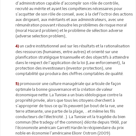
d’administration capable d’accomplir son rôle de contrôle,
recruté au mérite et ayant les compétences nécessaires pour
s’acquitter de son rôle de conseil, avec à la clef l’octroi des actions
aux dirigeant, aux méritants et aux administrateurs, avec une
rémunération pouvant résoudre les problèmes de risque moral
(moral Hazard problem) et le problème de sélection adverse
(adverse selection problem),
un cadre institutionnel axé sur les résultats et la rationalisation
4)
des ressources (humaines, entre autres) et orienté sur une
planification stratégique trisannuelle et des objectifs à atteindre
dans le respect de l’application de la loi (Law enforcement), la
protection des investisseurs (investor protection), une
comptabilité qui produira des chiffres comptables de qualité.
promouvoir une culture managériale qui articule de façon
5)
optimale la bonne gouvernance et la création de valeur
économique nette. La Tunisie a un biais idéologique contre la
propriété privée, alors que tous les citoyens cherchent à
s’approprier de tous ce qu’ils peuvent (un bout de la rue, une
terre attenante, une partie de la plage, …et même les fils
conducteurs de l’électricité…). La Tunisie vit la tragédie du bien
commun (the tradegy of the common) décrite depuis 1968, par
l’économiste américain Garrett Hardin le récipiendaire du prix
noble en économie l’américaine Elionr Ostrom (2009).