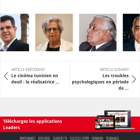
ARTICLE PRÉCÉDENT
ARTICLE SUIVANT
Le cinéma tunisien en
Les troubles
deuil : la réalisatrice ...
psychologiques en période
de ...
Téléchargez les applications
Leaders
PARTENAIRES
DOSSIERS
LEADERS TV
SUCCESS STORY
OPINIONS
TENDANCE