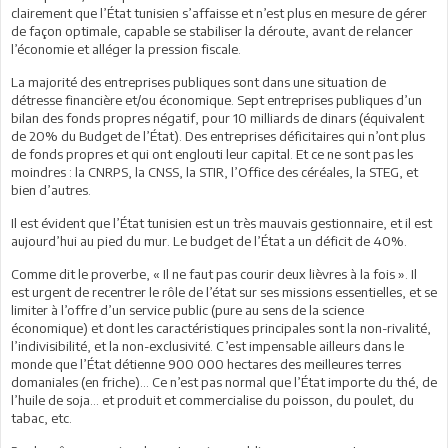
clairement que l’État tunisien s’affaisse et n’est plus en mesure de gérer
de façon optimale, capable se stabiliser la déroute, avant de relancer
l’économie et alléger la pression fiscale.
La majorité des entreprises publiques sont dans une situation de
détresse financière et/ou économique. Sept entreprises publiques d’un
bilan des fonds propres négatif, pour 10 milliards de dinars (équivalent
de 20% du Budget de l’État). Des entreprises déficitaires qui n’ont plus
de fonds propres et qui ont englouti leur capital. Et ce ne sont pas les
moindres : la CNRPS, la CNSS, la STIR, l’Office des céréales, la STEG, et
bien d’autres.
Il est évident que l’État tunisien est un très mauvais gestionnaire, et il est
aujourd’hui au pied du mur. Le budget de l’État a un déficit de 40%.
Comme dit le proverbe, « Il ne faut pas courir deux lièvres à la fois ». Il
est urgent de recentrer le rôle de l’état sur ses missions essentielles, et se
limiter à l’offre d’un service public (pure au sens de la science
économique) et dont les caractéristiques principales sont la non-rivalité,
l’indivisibilité, et la non-exclusivité. C’est impensable ailleurs dans le
monde que l’État détienne 900 000 hectares des meilleures terres
domaniales (en friche)… Ce n’est pas normal que l’État importe du thé, de
l’huile de soja… et produit et commercialise du poisson, du poulet, du
tabac, etc.