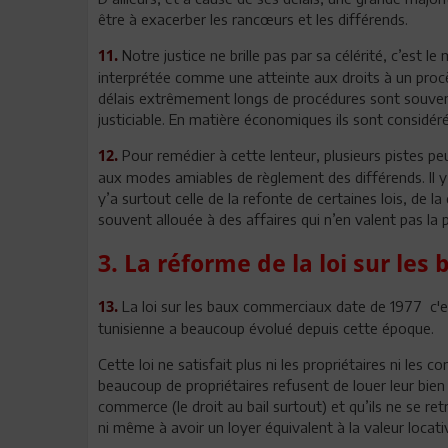
être à exacerber les rancœurs et les différends.
Notre justice ne brille pas par sa célérité, c’est le
11.
interprétée comme une atteinte aux droits à un procès
délais extrêmement longs de procédures sont souvent
justiciable. En matière économiques ils sont considé
Pour remédier à cette lenteur, plusieurs pistes pe
12.
aux modes amiables de règlement des différends. Il y a 
y’a surtout celle de la refonte de certaines lois, de l
souvent allouée à des affaires qui n’en valent pas la 
3. La réforme de la loi sur le
La loi sur les baux commerciaux date de 1977 c'es
13.
tunisienne a beaucoup évolué depuis cette époque.
Cette loi ne satisfait plus ni les propriétaires ni les 
beaucoup de propriétaires refusent de louer leur bien 
commerce (le droit au bail surtout) et qu’ils ne se ret
ni même à avoir un loyer équivalent à la valeur locativ