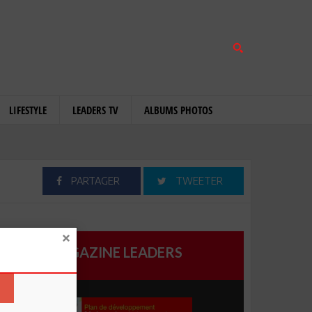
LIFESTYLE
LEADERS TV
ALBUMS PHOTOS
PARTAGER
TWEETER
MAGAZINE LEADERS