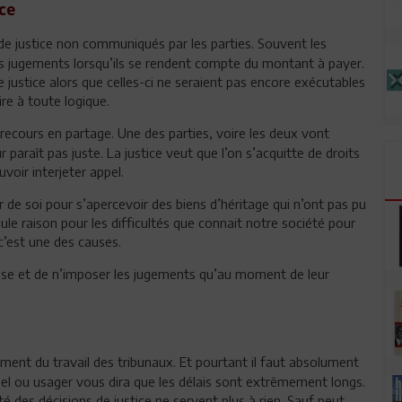
ce
de justice non communiqués par les parties. Souvent les
les jugements lorsqu’ils se rendent compte du montant à payer.
e justice alors que celles-ci ne seraient pas encore exécutables
re à toute logique.
 recours en partage. Une des parties, voire les deux vont
 paraît pas juste. La justice veut que l’on s’acquitte de droits
voir interjeter appel.
our de soi pour s’apercevoir des biens d’héritage qui n’ont pas pu
seule raison pour les difficultés que connait notre société pour
c’est une des causes.
chesse et de n’imposer les jugements qu’au moment de leur
ement du travail des tribunaux. Et pourtant il faut absolument
nnel ou usager vous dira que les délais sont extrêmement longs.
té des décisions de justice ne servent plus à rien. Sauf peut