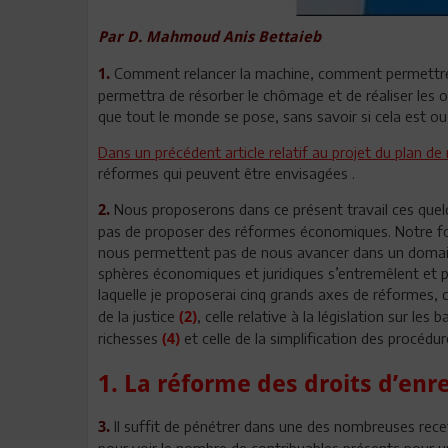
Par D. Mahmoud Anis Bettaieb
Comment relancer la machine, comment permettre à 
1.
permettra de résorber le chômage et de réaliser les ob
que tout le monde se pose, sans savoir si cela est ou 
Dans un précédent article relatif au projet du plan de
réformes qui peuvent être envisagées .
Nous proposerons dans ce présent travail ces quelqu
2.
pas de proposer des réformes économiques. Notre for
nous permettent pas de nous avancer dans un domaine q
sphères économiques et juridiques s’entremêlent et p
laquelle je proposerai cinq grands axes de réformes, 
de la justice
, celle relative à la législation sur l
(2)
richesses
et celle de la simplification des procédu
(4)
1. La réforme des droits d’en
Il suffit de pénétrer dans une des nombreuses rece
3.
pour voir le nombre de contribuables présents pour u