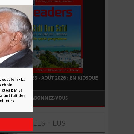
LEADERS N° 183 - AOÛT 2026 : EN KIOSQUE
esselem - La
s choix
ctés par Si
 ont fait des
ABONNEZ-VOUS
eilleurs
LES + LUS