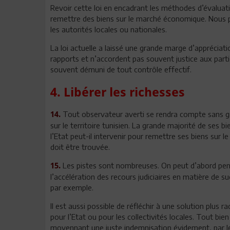
Revoir cette loi en encadrant les méthodes d’évaluati
remettre des biens sur le marché économique. Nous p
les autorités locales ou nationales.
La loi actuelle a laissé une grande marge d’appréciat
rapports et n’accordent pas souvent justice aux par
souvent démuni de tout contrôle effectif.
4. Libérer les richesses
Tout observateur averti se rendra compte sans gr
14.
sur le territoire tunisien. La grande majorité de ses
l’Etat peut-il intervenir pour remettre ses biens sur l
doit être trouvée.
Les pistes sont nombreuses. On peut d’abord pens
15.
l’accélération des recours judiciaires en matière de 
par exemple.
Il est aussi possible de réfléchir à une solution plus r
pour l’Etat ou pour les collectivités locales. Tout bien
moyennant une juste indemnisation évidement, par les c