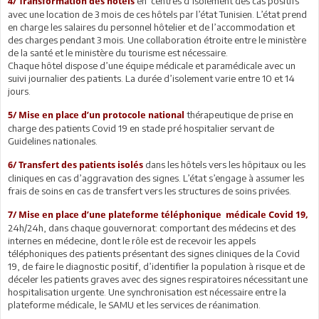
en centres d’isolement des cas positifs
4/ Transformation des hôtels
avec une location de 3 mois de ces hôtels par l’état Tunisien. L’état prend
en charge les salaires du personnel hôtelier et de l’accommodation et
des charges pendant 3 mois. Une collaboration étroite entre le ministère
de la santé et le ministère du tourisme est nécessaire.
Chaque hôtel dispose d’une équipe médicale et paramédicale avec un
suivi journalier des patients. La durée d’isolement varie entre 10 et 14
jours.
thérapeutique de prise en
5/ Mise en place d’un protocole national
charge des patients Covid 19 en stade pré hospitalier servant de
Guidelines nationales.
dans les hôtels vers les hôpitaux ou les
6/ Transfert des patients isolés
cliniques en cas d’aggravation des signes. L’état s’engage à assumer les
frais de soins en cas de transfert vers les structures de soins privées.
7/ Mise en place d’une plateforme téléphonique médicale Covid 19,
24h/24h, dans chaque gouvernorat: comportant des médecins et des
internes en médecine, dont le rôle est de recevoir les appels
téléphoniques des patients présentant des signes cliniques de la Covid
19, de faire le diagnostic positif, d’identifier la population à risque et de
déceler les patients graves avec des signes respiratoires nécessitant une
hospitalisation urgente. Une synchronisation est nécessaire entre la
plateforme médicale, le SAMU et les services de réanimation.