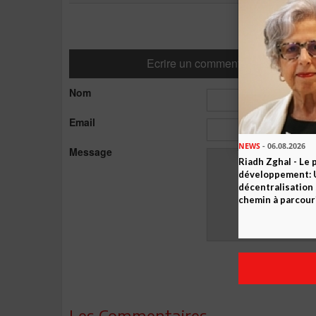
Ecrire un commentaire
Nom
Email
NEWS
- 06.08.2026
Message
Riadh Zghal - Le 
développement: U
décentralisation 
chemin à parcour
Les Commentaires