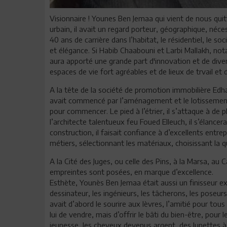
Visionnaire ! Younes Ben Jemaa qui vient de nous quit
urbain, il avait un regard porteur, géographique, néce
40 ans de carrière dans l’habitat, le résidentiel, le so
et élégance. Si Habib Chaabouni et Larbi Mallakh, no
aura apporté une grande part d'innovation et de divers
espaces de vie fort agréables et de lieux de trvail e
A la tête de la société de promotion immobilière E
avait commencé par l’aménagement et le lotissement
pour commencer. Le pied à l’étrier, il s’attaque à de
l’architecte talentueux feu Foued Elleuch, il s’élancer
construction, il faisait confiance à d’excellents entr
métiers, sélectionnant les matériaux, choisissant la qu
A la Cité des Juges, ou celle des Pins, à la Marsa, au
empreintes sont posées, en marque d’excellence.
Esthète, Younès Ben Jemaa était aussi un finisseur exi
dessinateur, les ingénieurs, les tâcherons, les poseurs
avait d’abord le sourire aux lèvres, l’amitié pour tous
lui de vendre, mais d’offrir le bâti du bien-être, pour
jeunesse, les cheveux devenus argent, des lunettes à m