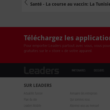
Santé - La course au vaccin: La Tunisie 
Téléchargez les applicati
Pour emporter Leaders partout avec vous, vous pouv
gratuites sur le « store » de votre appareil.
PARTENAIRES
DOSSIERS
SUR LEADERS
Actualités Tunisie
Annuaire des entreprises
Plan du site
Qui sommes nous
Leaders Mobile
Abonnez-vous au mensuel