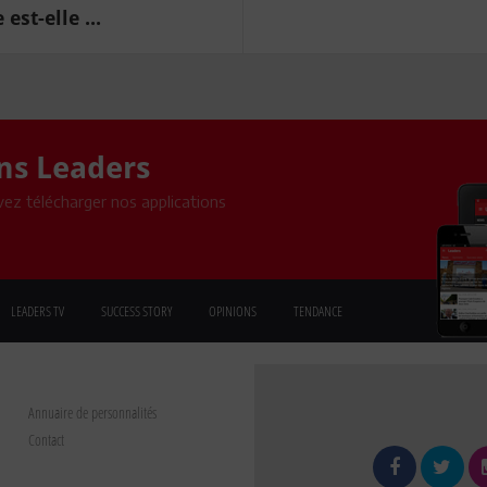
est-elle ...
ons Leaders
ez télécharger nos applications
LEADERS TV
SUCCESS STORY
OPINIONS
TENDANCE
Annuaire de personnalités
Contact