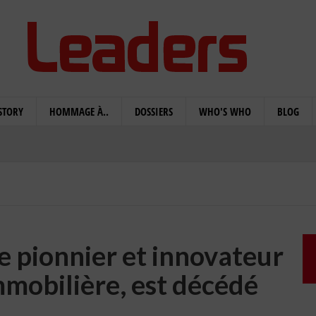
STORY
HOMMAGE À..
DOSSIERS
WHO'S WHO
BLOG
e pionnier et innovateur
mmobilière, est décédé