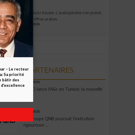
Abdelaziz Kacem: L’arabophobie s’en prend
aux chiffres arabes
09.07.2026
PARTENAIRES
ar – Le recteur
 Sa priorité
e bâtir des
04.08.2026
d’excellence
OPPO lance l'A6c en Tunisie: la nouvelle
...
29.07.2026
Le Groupe QNB poursuit l’exécution
rigoureuse ...