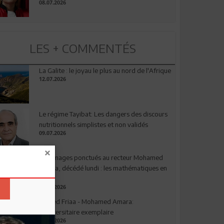
08.07.2026
LES + COMMENTÉS
La Galite : le joyau le plus au nord de l'Afrique
12.07.2026
Le régime Tayibat: Les dangers des discours
nutritionnels simplistes et non validés
09.07.2026
Hommages ponctués au recteur Mohamed
Amara, décédé lundi : les mathématiques en
deuil
03.08.2026
Ahmed Friaa - Mohamed Amara:
l’Universitaire exemplaire
04.08.2026