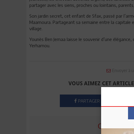
partager avec les siens, proches ou lointains, parents, 
Son jardin secret, cet enfant de Sfax, passé par l’armé
Maamoura. Partageant sa semaine entre la capitale et
village.
Younès Ben Jemaa laisse le souvenir d’une élégance, 
Yerhamou.
Envoyer à u
VOUS AIMEZ CET ARTICLE
PARTAGER
COMMENTE