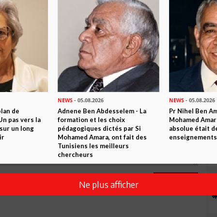
1
Commentaire
Commenter
NEWS
- 05.08.2026
NEWS
- 05.08.2026
plan de
Adnene Ben Abdesselem - La
Pr Nihel Ben Am
n pas vers la
formation et les choix
Mohamed Amara:
sur un long
pédagogiques dictés par Si
absolue était d
ir
Mohamed Amara, ont fait des
enseignements 
Tunisiens les meilleurs
chercheurs
Envoyer
Ne plus afficher