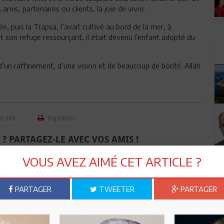
amis, partenaires ou clients, la joie de vivre.
e, puis la Trapsa, l’avait cultivé au bord de la mer, à
 son refuge ressourçant, il était devenu l’enfant adopté du
d’un raffinement, d’une vision et de beaucoup de bonté. Allah
n ami
Imprimer
 ? PARTAGEZ-LE AVEC VOS AMIS !
VOUS AVEZ AIMÉ CET ARTICLE ?
TWEETER
ABONNEZ-VOUS
PARTAGER
TWEETER
PARTAGER
R CET ARTICLE