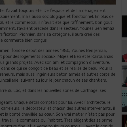
ter l’avait toujours été. De l’espace et de l’aménagement
ssairement, mais aussi sociologique et fonctionnel. En plus de
cial, et le commercial, il n’avait été que raffinement, bon goût
tamment, l'avaient précédé dans le secteur, Younès Ben Jemaa
ification. Pionnier, dans sa catégorie, il aura créé des
t de commerce bien conçus.
dhamen, fondée début des années 1980, Younès Ben Jemaa,
 pour des logements sociaux. Mdjez el Beb et le Kairouanais
 plus grands projets. Avec son ami et compagnon d’aventure,
a dans ce qui se conçoit de beau et se réalise de beau. Pour la
epreneurs, mais aussi ingénieurs béton armés et autres corps de
incaillerie, suivant au jour le jour chacun de ses chantiers.
 Carré du Lac, et dans les nouvelles zones de Carthage, ses
geant. Chaque détail comptait pour lui. Avec l’architecte, le
 carreleurs, le décorateur et chacun des autres intervenants, il
 et la bonté chevillée au cœur. Son vrai métier n’était pas pour
 le travail, le commerce ou l’habitat. Très élégant dès sa prime
onture fine, et le verbe toujours courtois, il avait le don de