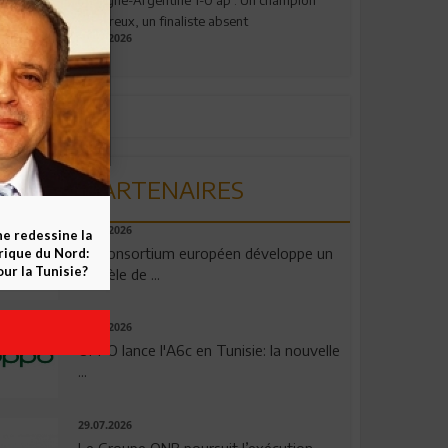
valeureux, un finaliste absent
19.07.2026
PARTENAIRES
06.08.2026
ne redessine la
Un consortium européen développe un
frique du Nord:
ur la Tunisie?
modèle de ...
04.08.2026
OPPO lance l'A6c en Tunisie: la nouvelle
...
29.07.2026
Le Groupe QNB poursuit l’exécution