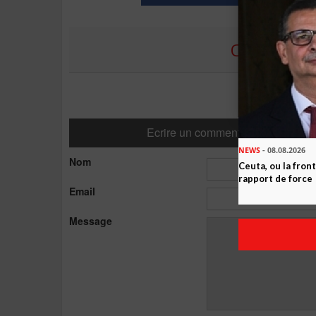
COMMENTE
Ecrire un commentaire
NEWS
- 08.08.2026
Nom
Ceuta, ou la fro
rapport de force
Email
Message