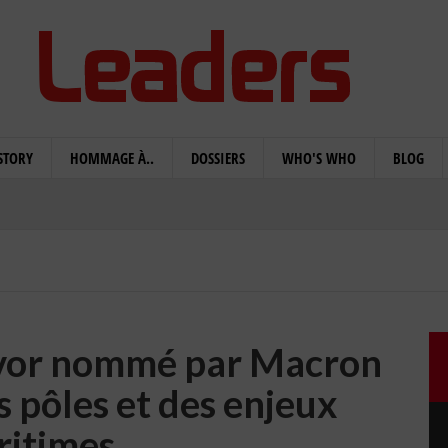
STORY
HOMMAGE À..
DOSSIERS
WHO'S WHO
BLOG
Arvor nommé par Macron
 pôles et des enjeux
ritimes