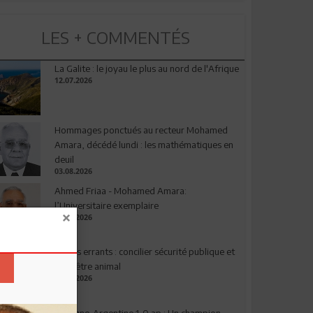
LES + COMMENTÉS
La Galite : le joyau le plus au nord de l'Afrique
12.07.2026
Hommages ponctués au recteur Mohamed
Amara, décédé lundi : les mathématiques en
deuil
03.08.2026
Ahmed Friaa - Mohamed Amara:
l’Universitaire exemplaire
04.08.2026
Chiens errants : concilier sécurité publique et
bien-être animal
17.07.2026
Espagne-Argentine 1-0 ap : Un champion