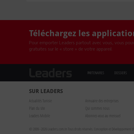
Téléchargez les applicati
Pour emporter Leaders partout avec vous, vous pouv
gratuites sur le « store » de votre appareil.
PARTENAIRES
DOSSIERS
SUR LEADERS
Actualités Tunisie
Annuaire des entreprises
Plan du site
Qui sommes nous
Leaders Mobile
Abonnez-vous au mensuel
© 2009 - 2026 Leaders.com.tn Tous droits réservés.
Conception et Développement du