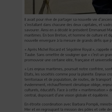
Il avait pour rêve de partager sa nouvelle vie d’anci
s’installant dans chacune des deux capitales, et vadro
savourer. Ainsi en a décidé le président Emmanuel 
maritimes. En bon Breton, et homme de culture et d
nouvelle envergure à la mesure de grands défis que p
« Après Michel Rocard et Ségolène Royal », rappelle 
Taube. Sans omettre de souligner que « c’est un gra
promouvoir une certaine idée, française et universelle
« Les enjeux maritimes, poursuit notre confrère, sont
Etats, les sociétés comme pour la planète. Enjeux cro
territoriaux et de population, de routes, de transpo
évidemment, réchauffement climatique oblige, enjeux
culturels, éducatifs. Face à cette « maritimisation »
central, disposant d’une vision globale et équilibrée.
En étroite coordination avec Barbara Pompili, ministre
Mer et en regroupant la mission des pôles et celle de