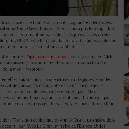
en ambassadeur de France à Tunis, en joignant les deux rives,
uiller partout. Olivier Poivre d’Arvor n’aura pas le temps de le
Macron en le nommant ambassadeur des pôles et des enjeux
iplomate, OPDA, est chargé de donner à cette ambassade une
osent désormais les questions maritimes...
notre confrère
Opinion internationale
, sous la plume de Michel
nd connaisseur, un amoureux, de la mer qui sera chargé de
, de la mer. » Mabrouk !
 en effet aujourd’hui plus que jamais stratégiques. Pour les
issant de puissance, de sécurité et de défense, enjeux
rt et de commerce, de ressources énergétiques. Mais
 environnementaux majeurs, scientifiques, technologiques,
 du monde et dans tous ces domaines, la France est un acteur
 de la Transition écologique et Annick Girardin, ministre de la
s océans, Jean-Yves Le Drian, ministre de l’Europe et des