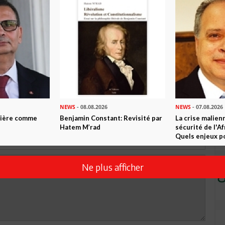
R CET ARTICLE
0
Commentaires
Commenter
NEWS
- 08.08.2026
NEWS
- 07.08.2026
ntière comme
Benjamin Constant: Revisité par
La crise malien
Hatem M’rad
sécurité de l'A
Quels enjeux po
Ne plus afficher