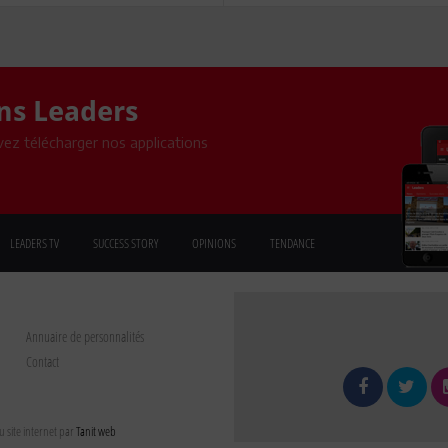
ons Leaders
ez télécharger nos applications
LEADERS TV
SUCCESS STORY
OPINIONS
TENDANCE
Annuaire de personnalités
Contact
 site internet par
Tanit web