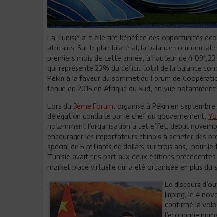
La Tunisie a-t-elle tiré bénéfice des opportunités é
africains. Sur le plan bilatéral, la balance commercial
premiers mois de cette année, à hauteur de 4 091,23 
qui représente 23% du déficit total de la balance comm
Pékin à la faveur du sommet du Forum de Coopération
tenue en 2015 en Afrique du Sud, en vue notamment de
Lors du
3ème Forum
, organisé à Pékin en septembre 
délégation conduite par le chef du gouvernement,
Yo
notamment l’organisation à cet effet, début novem
encourager les importateurs chinois à acheter des prod
spécial de 5 milliards de dollars sur trois ans, pour 
Tunisie avait pris part aux deux éditions précédentes
market place virtuelle qui a été organisée en plus du s
Le discours d’ou
Jinping, le 4 nov
confirmé la volo
l’économie numé