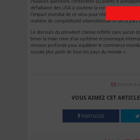
Plusieurs questions contestées ou points d’achoppeme
défaillance des USA à soutenir la concurrence chinoise
l’impact mondial de ce virus pour réduire la distan
matière de compétitivité internationale et de la part
Le discours du président chinois reflète sans aucun d
briser la main mise d’un système économique internati
révision profonde pour équilibrer le commerce mondia
sociale plus juste de tous les pays du monde ».
Envoyer à u
VOUS AIMEZ CET ARTICLE
PARTAGER