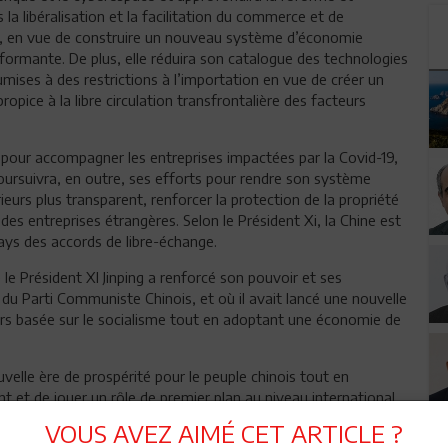
 la libéralisation et la facilitation du commerce et de
t, en vue de construire un nouveau système d’économie
formante. De plus, elle réduira son catalogue des technologies
umises à des restrictions à l’importation en vue de créer un
opice à la libre circulation transfrontalière des facteurs
our accompagner les entreprises impactées par la Covid-19,
poursuivra, en outre, ses efforts pour rendre son système
urs plus transparent, renforcer la protection de la propriété
s des entreprises étrangères. Selon le Président Xi, la Chine est
ays des accords de libre-échange.
e le Président XI Jinping a renforcé son pouvoir et ses
u Parti Communiste Chinois, et où il avait lancé une nouvelle
urs basée sur le socialisme tout en adoptant une économie de
uvelle ère de prospérité pour le peuple chinois tout en
 et de jouer un rôle de premier plan au niveau international
VOUS AVEZ AIMÉ CET ARTICLE ?
sérer son nom avant lui dans la constitution de 1978 du PCC