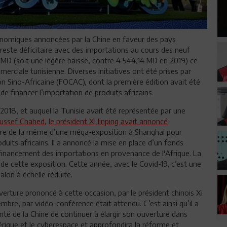
conomiques annoncées par la Chine en faveur des pays
e reste déficitaire avec des importations au cours des neuf
MD (soit une légère baisse, contre 4 544,14 MD en 2019) ce
erciale tunisienne. Diverses initiatives ont été prises par
 Sino-Africaine (FOCAC), dont la première édition avait été
 financer l’importation de produits africains.
2018, et auquel la Tunisie avait été représentée par une
ussef Chahed,
le président XI Jinping avait annoncé
bre de la même d’une méga-exposition à Shanghai pour
uits africains. Il a annoncé la mise en place d’un fonds
le financement des importations en provenance de l'Afrique. La
 de cette exposition. Cette année, avec le Covid-19, c’est une
alon à échelle réduite.
verture prononcé à cette occasion, par le président chinois Xi
embre, par vidéo-conférence était attendu. C’est ainsi qu’il a
nté de la Chine de continuer à élargir son ouverture dans
rique et le cyberespace et approfondira la réforme et