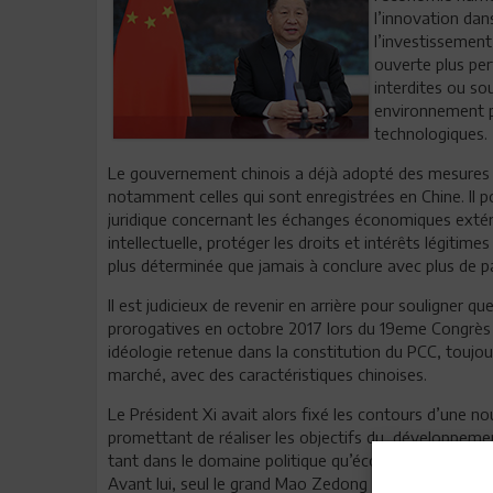
l’innovation dans
l’investissemen
ouverte plus per
interdites ou so
environnement pr
technologiques.
Le gouvernement chinois a déjà adopté des mesures p
notamment celles qui sont enregistrées en Chine. Il 
juridique concernant les échanges économiques extérie
intellectuelle, protéger les droits et intérêts légitime
plus déterminée que jamais à conclure avec plus de p
Il est judicieux de revenir en arrière pour souligner qu
prorogatives en octobre 2017 lors du 19eme Congrès d
idéologie retenue dans la constitution du PCC, toujo
marché, avec des caractéristiques chinoises.
Le Président Xi avait alors fixé les contours d’une no
promettant de réaliser les objectifs du développement
tant dans le domaine politique qu’économique.
Avant lui, seul le grand Mao Zedong avait réussi à in