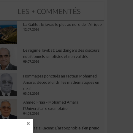
LES + COMMENTÉS
La Galite : le joyau le plus au nord de l'Afrique
12.07.2026
Le régime Tayibat: Les dangers des discours
nutritionnels simplistes et non validés
09.07.2026
Hommages ponctués au recteur Mohamed
Amara, décédé lundi : les mathématiques en
deuil
03.08.2026
Ahmed Friaa - Mohamed Amara:
l’Universitaire exemplaire
04.08.2026
Abdelaziz Kacem: L’arabophobie s’en prend