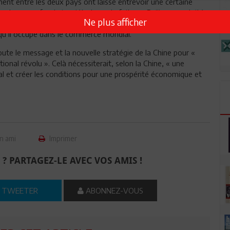
nt entre les deux pays ont laissé entrevoir une certaine
 et une profonde inquiétude sur le fait que Beijing a exploité
Ne plus afficher
ce avec Washington et même prendre une longueur d’avance en
 qu’il occupe dans le commerce mondial.
oute le message et la nouvelle stratégie de la Chine pour «
onal révolu ». Celà nécessiterait, selon la Chine, « une
l et créer les conditions pour une prospérité économique et
n ami
Imprimer
 ? PARTAGEZ-LE AVEC VOS AMIS !
TWEETER
ABONNEZ-VOUS