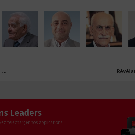
...
Révélat
ons Leaders
ez télécharger nos applications