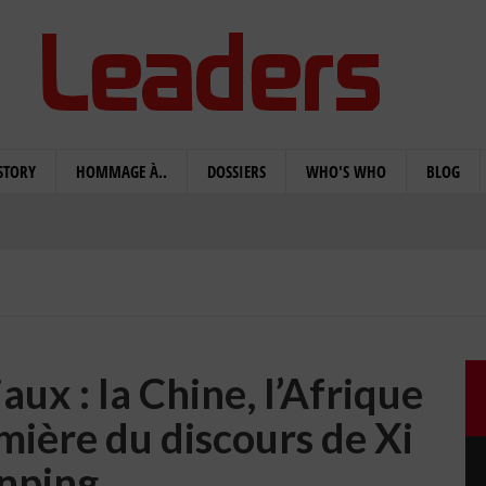
STORY
HOMMAGE À..
DOSSIERS
WHO'S WHO
BLOG
x : la Chine, l’Afrique
lumière du discours de Xi
inping