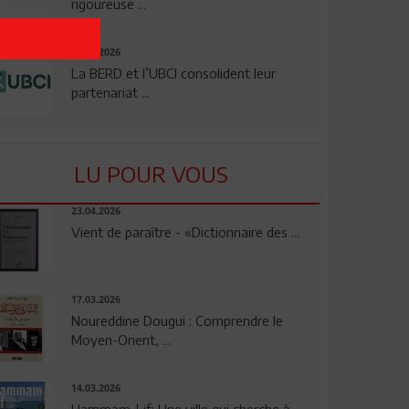
rigoureuse ...
24.07.2026
La BERD et l’UBCI consolident leur
partenariat ...
LU POUR VOUS
23.04.2026
Vient de paraître - «Dictionnaire des ...
17.03.2026
Noureddine Dougui : Comprendre le
Moyen-Orient, ...
14.03.2026