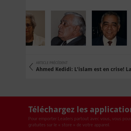
ARTICLE PRÉCÉDENT
Ahmed Kedidi: L'islam est en crise! La 
Téléchargez les applicati
Pour emporter Leaders partout avec vous, vous pouv
gratuites sur le « store » de votre appareil.