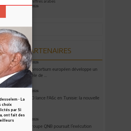
aux chiffres arabes
09.07.2026
PARTENAIRES
06.08.2026
Un consortium européen développe un
modèle de ...
04.08.2026
OPPO lance l'A6c en Tunisie: la nouvelle
esselem - La
...
s choix
ctés par Si
 ont fait des
29.07.2026
eilleurs
Le Groupe QNB poursuit l’exécution