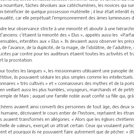
ner la nourriture, tâches dévolues aux catéchumènes, les novices qui s
i bénéficier de quelque possession matérielle ; il leur était interdit
 sexualité, car elle perpétuait l’emprisonnement des âmes lumineuses 
dre leur observance stricte à une minorité et aboutir à une hiérarchi
’anciens: c’étaient la minorité des « Elus », appelés aussi les «Parfa
ensables, interdites aux « Elus ». Ils devaient aussi observer les p
de l’avarice, de la duplicité, de la magie, de l’idolâtrie, de l’adultère
Licites par contre pour les auditeurs étaient toutes les activités et
et la procréation.
our toutes les langues », les missionnaires utilisaient une panoplie d
itive, ils pouvaient séduire les plus simples comme les intellectuels
nnaires « très cultivés » et « connaisseurs des mythes et de la poési
 en veillant aussi les plus humbles, voyageurs, marchands et de petit
xemple de Mani ; auquel une famille noble avait confié sa fille qui, grâ
éens avaient ainsi converti des personnes de tout âge, des deux sex
e humaine, décrivaient le cours entier de l’histoire, rejetaient les étr
 avaient transformés en allégories. « Alors que les églises chrétienn
elle de valeurs, exerçait un attrait certain. Ceux qui voulaient parti
nt et pourquoi ils ne pouvaient faire autrement que de pêcher. » (Rob