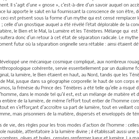
t. Il s’agit d’une « gnose », c’est-à-dire d’un savoir auquel on accèd
ce lui apporte le salut en lui fournissant la conscience de son être, 
t ceci est présent sous la forme d’un mythe qui est censé remplacer
; celle d’un gnostique auquel a été révélé l’état déplorable de la co
tière, le Bien et le Mal, la Lumière et les Ténèbres. Mélange qui est
sultera donc d’un retour à cet état de séparation radicale. Le mythe
nt futur où la séparation originelle sera rétablie : ainsi étaient d
 développé une mécanique cosmique compliqué, aux nombreux rouages co
 anthropologique cohérente, servie essentiellement par un dualism
inal, la lumière, le Bien étaient en haut, au Nord, tandis que les Ténèb
Mal, jusque dans sa géographie corporelle: le haut de son corps est 
smos, la frénésie du Prince des Ténèbres a été telle qu’elle a risqué
’homme, dans le monde tel qu’il est, est un mélange de matière et d’
entière de la lumière, de même l’effort tout entier de l’homme consis
 tout en s’efforçant d’accroître sa part de lumière, tout en veillant
omme, mais prisonniers de la matière, dispersés et enveloppés de té
de vie, des règles pour les trois modes d’action de l’homme : celles
e nuisible, attentatoire à la lumière divine ; il établissait aussi une 
mbres, olives et huiles, censées renfermer lueur et lumière. La main 