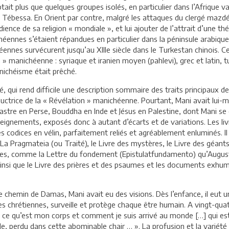
ptait plus que quelques groupes isolés, en particulier dans l’Afrique 
de Tébessa. En Orient par contre, malgré les attaques du clergé mazd
ience de sa religion « mondiale », et lui ajouter de l’attrait d’une thé
ichéennes s’étaient répandues en particulier dans la péninsule arabiq
nes survécurent jusqu’au XIIIe siècle dans le Turkestan chinois. C
n » manichéenne : syriaque et iranien moyen (pahlevi), grec et latin, 
nichéisme était prêché.
 qui rend difficile une description sommaire des traits principaux de 
éductrice de la « Révélation » manichéenne. Pourtant, Mani avait lui-
oastre en Perse, Bouddha en Inde et Jésus en Palestine, dont Mani se d
nseignements, exposés donc à autant d’écarts et de variations. Les li
s codices en vélin, parfaitement reliés et agréablement enluminés.
, La Pragmateia (ou Traité), le Livre des mystères, le Livre des géant
ones, comme la Lettre du fondement (Epistulatfundamento) qu’August
insi que le Livre des prières et des psaumes et les documents exhumé
ur le chemin de Damas, Mani avait eu des visions. Dès l’enfance, il eut
sies chrétiennes, surveille et protège chaque être humain. A vingt-qua
t ce qu’est mon corps et comment je suis arrivé au monde […] qui est
 perdu dans cette abominable chair … ». La profusion et la variété d