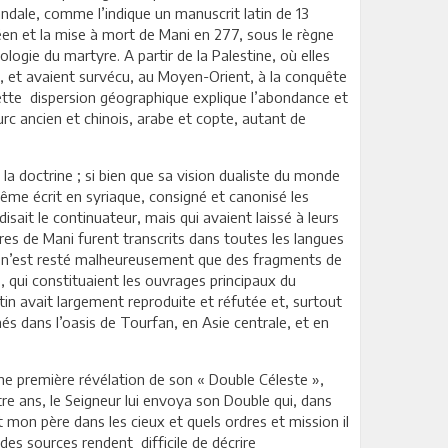
vandale, comme l’indique un manuscrit latin de 13
éen et la mise à mort de Mani en 277, sous le règne
ologie du martyre. A partir de la Palestine, où elles
ue, et avaient survécu, au Moyen-Orient, à la conquête
ette dispersion géographique explique l’abondance et
turc ancien et chinois, arabe et copte, autant de
la doctrine ; si bien que sa vision dualiste du monde
même écrit en syriaque, consigné et canonisé les
isait le continuateur, mais qui avaient laissé à leurs
vres de Mani furent transcrits dans toutes les langues
 Il n’est resté malheureusement que des fragments de
s, qui constituaient les ouvrages principaux du
in avait largement reproduite et réfutée et, surtout
s dans l’oasis de Tourfan, en Asie centrale, et en
 une première révélation de son « Double Céleste »,
tre ans, le Seigneur lui envoya son Double qui, dans
 mon père dans les cieux et quels ordres et mission il
es sources rendent difficile de décrire