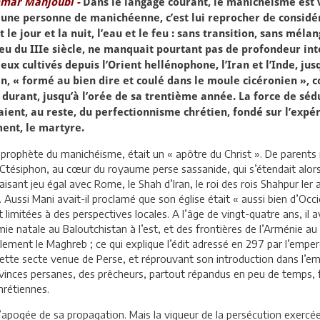
mar Mahjoubi -
Dans le langage courant, le manichéisme est v
 une personne de manichéenne, c’est lui reprocher de considér
t le jour et la nuit, l’eau et le feu : sans transition, sans m
eu du IIIe siècle, ne manquait pourtant pas de profondeur int
ieux cultivés depuis l’Orient hellénophone, l’Iran et l’Inde, jus
n, « formé au bien dire et coulé dans le moule cicéronien », co
durant, jusqu’à l’orée de sa trentième année. La force de sé
ient, au reste, du perfectionnisme chrétien, fondé sur l’expér
ent, le martyre.
 prophète du manichéisme, était un « apôtre du Christ ». De parents ir
Ctésiphon, au cœur du royaume perse sassanide, qui s’étendait alors 
Faisant jeu égal avec Rome, le Shah d’Iran, le roi des rois Shahpur Ier
. Aussi Mani avait-il proclamé que son église était « aussi bien d’Occi
t limitées à des perspectives locales. A l’âge de vingt-quatre ans, il 
 natale au Baloutchistan à l’est, et des frontières de l’Arménie au n
lement le Maghreb ; ce qui explique l’édit adressé en 297 par l’emp
 cette secte venue de Perse, et réprouvant son introduction dans l’em
ovinces persanes, des prêcheurs, partout répandus en peu de temps, f
hrétiennes.
’apogée de sa propagation. Mais la vigueur de la persécution exercée à