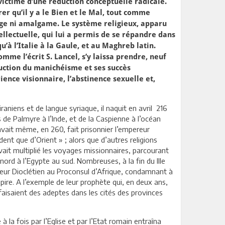
ictime d’une réduction conceptuelle radicale.
er qu’il y a le Bien et le Mal, tout comme
élange ni amalgame. Le système religieux, apparu
ellectuelle, qui lui a permis de se répandre dans
qu’à l’Italie à la Gaule, et au Maghreb latin.
mme l’écrit S. Lancel, s’y laissa prendre, neuf
duction du manichéisme et ses succès
ience visionnaire, l’abstinence sexuelle et,
aniens et de langue syriaque, il naquit en avril 216
de Palmyre à l’Inde, et de la Caspienne à l’océan
 avait même, en 260, fait prisonnier l’empereur
dent que d’Orient » ; alors que d’autres religions
avait multiplié les voyages missionnaires, parcourant
ord à l’Egypte au sud. Nombreuses, à la fin du IIIe
ereur Dioclétien au Proconsul d’Afrique, condamnant à
pire. A l’exemple de leur prophète qui, en deux ans,
aisaient des adeptes dans les cités des provinces
 la fois par l’Eglise et par l’Etat romain entraîna