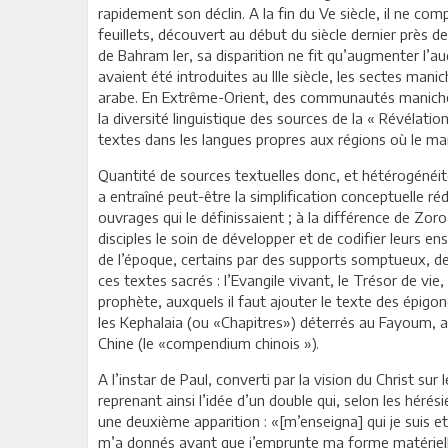
rapidement son déclin. A la fin du Ve siècle, il ne com
feuillets, découvert au début du siècle dernier près 
de Bahram Ier, sa disparition ne fit qu’augmenter l’aud
avaient été introduites au IIIe siècle, les sectes man
arabe. En Extrême-Orient, des communautés manichéen
la diversité linguistique des sources de la « Révélatio
textes dans les langues propres aux régions où le ma
Quantité de sources textuelles donc, et hétérogénéité,
a entraîné peut-être la simplification conceptuelle r
ouvrages qui le définissaient ; à la différence de Zor
disciples le soin de développer et de codifier leurs e
de l’époque, certains par des supports somptueux, de
ces textes sacrés : l’Evangile vivant, le Trésor de vie
prophète, auxquels il faut ajouter le texte des épig
les Kephalaia (ou «Chapitres») déterrés au Fayoum, a
Chine (le «compendium chinois »).
A l’instar de Paul, converti par la vision du Christ s
reprenant ainsi l’idée d’un double qui, selon les héré
une deuxième apparition : «[m’enseigna] qui je suis e
m’a donnés avant que j’emprunte ma forme matérielle,