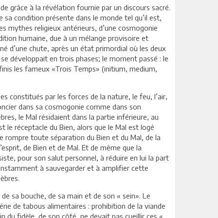
e grâce à la révélation fournie par un discours sacré.
de sa condition présente dans le monde tel qu’il est,
 les mythes religieux antérieurs, d’une cosmogonie
ndition humaine, due à un mélange provisoire et
 né d’une chute, après un état primordial où les deux
 se développait en trois phases; le moment passé : le
éfinis les fameux «Trois Temps» (initium, medium,
nstitués par les forces de la nature, le feu, l’air,
e foncier dans sa cosmogonie comme dans son
res, le Mal résidaient dans la partie inférieure, au
le réceptacle du Bien, alors que le Mal est logé
 de rompre toute séparation du Bien et du Mal, de la
esprit, de Bien et de Mal. Et de même que la
te, pour son salut personnel, à réduire en lui la part
 constamment à sauvegarder et à amplifier cette
nèbres.
 de sa bouche, de sa main et de son « sein». Le
série de tabous alimentaires : prohibition de la viande
du fidèle, de son côté, ne devait pas cueillir ces «