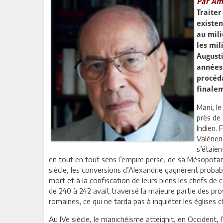
Par Am
Traiter
existen
au mili
les mil
Augusti
années 
procéda
finalem
Mani, le
près de 
Indien. 
Valérien
s’étaien
en tout en tout sens l’empire perse, de sa Mésopotamie
siècle, les conversions d’Alexandrie gagnèrent probab
mort et à la confiscation de leurs biens les chefs de
de 240 à 242 avait traversé la majeure partie des pr
romaines, ce qui ne tarda pas à inquiéter les églises c
Au IVe siècle, le manichéisme atteignit, en Occident, l