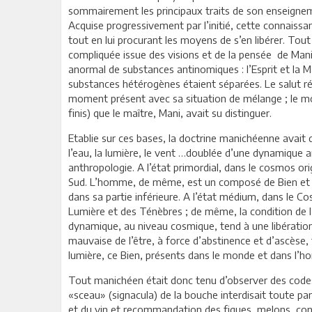
sommairement les principaux traits de son enseignemen
Acquise progressivement par l’initié, cette connaissan
tout en lui procurant les moyens de s’en libérer. Tou
compliquée issue des visions et de la pensée de Mani 
anormal de substances antinomiques : l’Esprit et la Ma
substances hétérogènes étaient séparées. Le salut ré
moment présent avec sa situation de mélange ; le mome
finis) que le maître, Mani, avait su distinguer.
Etablie sur ces bases, la doctrine manichéenne avait
l’eau, la lumière, le vent …doublée d’une dynamique
anthropologie. A l’état primordial, dans le cosmos orig
Sud. L’homme, de même, est un composé de Bien et de 
dans sa partie inférieure. A l’état médium, dans le Co
Lumière et des Ténèbres ; de même, la condition de l
dynamique, au niveau cosmique, tend à une libération 
mauvaise de l’être, à force d’abstinence et d’ascèse,
lumière, ce Bien, présents dans le monde et dans l’h
Tout manichéen était donc tenu d’observer des codes 
«sceau» (signacula) de la bouche interdisait toute parol
et du vin et recommandation des figues, melons, conco