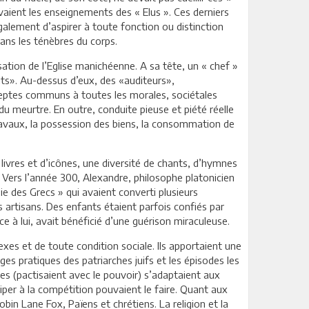
uivaient les enseignements des « Elus ». Ces derniers
 également d’aspirer à toute fonction ou distinction
dans les ténèbres du corps.
sation de l’Eglise manichéenne. A sa tête, un « chef »
its». Au-dessus d’eux, des «auditeurs»,
réceptes communs à toutes les morales, sociétales
, du meurtre. En outre, conduite pieuse et piété réelle
 travaux, la possession des biens, la consommation de
e livres et d’icônes, une diversité de chants, d’hymnes
. Vers l’année 300, Alexandre, philosophe platonicien
e des Grecs » qui avaient converti plusieurs
s artisans. Des enfants étaient parfois confiés par
ce à lui, avait bénéficié d’une guérison miraculeuse.
es et de toute condition sociale. Ils apportaient une
anges pratiques des patriarches juifs et les épisodes les
es (pactisaient avec le pouvoir) s’adaptaient aux
ciper à la compétition pouvaient le faire. Quant aux
in Lane Fox, Païens et chrétiens. La religion et la