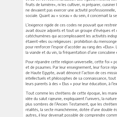
fruits de lumière», ni les cultiver, ni préparer, cuisi
ne devaient pas exercer une activité professionnelle, n
sociale. Quant au « sceau » du sein, il concernait la
L’exigence rigide de ces codes ne pouvait que restrein
avait douze adjoints et tout un groupe d’évêques et d
catéchumènes qui accomplissaient les activités indisp
étaient-elles ou religieuses : prohibition du mensonge, 
pour renforcer l’espoir d’accéder au rang des «Elus». 
la viande et du vin, la fréquentation d’une concubine 
Pour répandre cette religion universelle, cette foi « p
et de psaumes. Par leur enseignement, leur force répét
de Haute Egypte, avait dénoncé l’action de ces missio
intellectuels et philosophes de sa connaissance, tout
leurs parents à des « Elus » pour leur éducation, à l’e
Tout comme les chrétiens de cette époque, les manich
idée du salut rajeunie, expliquaient l’univers, la natur
plus sombres de l’Ancien Testament, que les chrétiens
réalités, la secte manichéenne, dotée d’une double éch
autres, il leur devenait possible de comprendre comme