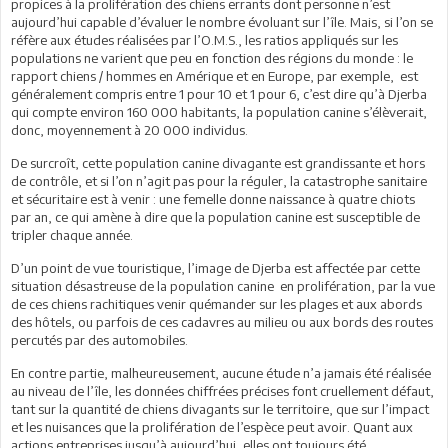
propices à la prolifération des chiens errants dont personne n’est
aujourd’hui capable d’évaluer le nombre évoluant sur l’île. Mais, si l’on se
réfère aux études réalisées par l’O.M.S., les ratios appliqués sur les
populations ne varient que peu en fonction des régions du monde : le
rapport chiens / hommes en Amérique et en Europe, par exemple, est
généralement compris entre 1 pour 10 et 1 pour 6, c’est dire qu’à Djerba
qui compte environ 160 000 habitants, la population canine s’élèverait,
donc, moyennement à 20 000 individus.
De surcroît, cette population canine divagante est grandissante et hors
de contrôle, et si l’on n’agit pas pour la réguler, la catastrophe sanitaire
et sécuritaire est à venir : une femelle donne naissance à quatre chiots
par an, ce qui amène à dire que la population canine est susceptible de
tripler chaque année.
D’un point de vue touristique, l’image de Djerba est affectée par cette
situation désastreuse de la population canine en prolifération, par la vue
de ces chiens rachitiques venir quémander sur les plages et aux abords
des hôtels, ou parfois de ces cadavres au milieu ou aux bords des routes
percutés par des automobiles.
En contre partie, malheureusement, aucune étude n’a jamais été réalisée
au niveau de l’île, les données chiffrées précises font cruellement défaut,
tant sur la quantité de chiens divagants sur le territoire, que sur l’impact
et les nuisances que la prolifération de l’espèce peut avoir. Quant aux
actions entreprises jusqu’à aujourd’hui, elles ont toujours été