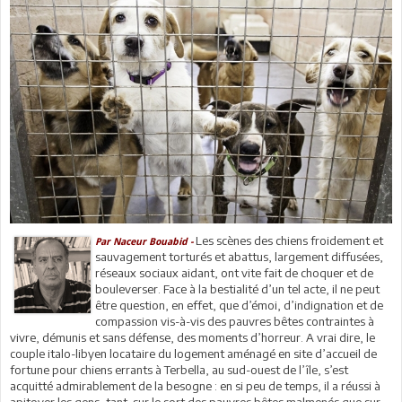
Les scènes des chiens froidement et
Par Naceur Bouabid -
sauvagement torturés et abattus, largement diffusées,
réseaux sociaux aidant, ont vite fait de choquer et de
bouleverser. Face à la bestialité d’un tel acte, il ne peut
être question, en effet, que d’émoi, d’indignation et de
compassion vis-à-vis des pauvres bêtes contraintes à
vivre, démunis et sans défense, des moments d’horreur. A vrai dire, le
couple italo-libyen locataire du logement aménagé en site d’accueil de
fortune pour chiens errants à Terbella, au sud-ouest de l’île, s’est
acquitté admirablement de la besogne : en si peu de temps, il a réussi à
apitoyer les gens, tant sur le sort des pauvres bêtes malmenés que sur