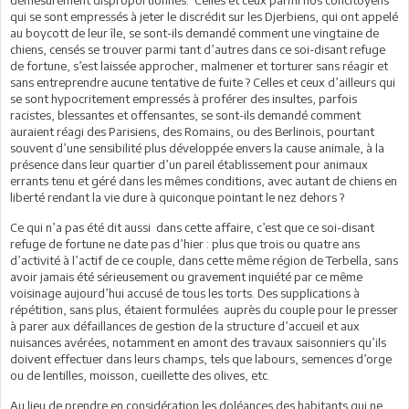
qui se sont empressés à jeter le discrédit sur les Djerbiens, qui ont appelé
au boycott de leur île, se sont-ils demandé comment une vingtaine de
chiens, censés se trouver parmi tant d’autres dans ce soi-disant refuge
de fortune, s’est laissée approcher, malmener et torturer sans réagir et
sans entreprendre aucune tentative de fuite ? Celles et ceux d’ailleurs qui
se sont hypocritement empressés à proférer des insultes, parfois
racistes, blessantes et offensantes, se sont-ils demandé comment
auraient réagi des Parisiens, des Romains, ou des Berlinois, pourtant
souvent d’une sensibilité plus développée envers la cause animale, à la
présence dans leur quartier d’un pareil établissement pour animaux
errants tenu et géré dans les mêmes conditions, avec autant de chiens en
liberté rendant la vie dure à quiconque pointant le nez dehors ?
Ce qui n’a pas été dit aussi dans cette affaire, c’est que ce soi-disant
refuge de fortune ne date pas d’hier : plus que trois ou quatre ans
d’activité à l’actif de ce couple, dans cette même région de Terbella, sans
avoir jamais été sérieusement ou gravement inquiété par ce même
voisinage aujourd’hui accusé de tous les torts. Des supplications à
répétition, sans plus, étaient formulées auprès du couple pour le presser
à parer aux défaillances de gestion de la structure d’accueil et aux
nuisances avérées, notamment en amont des travaux saisonniers qu’ils
doivent effectuer dans leurs champs, tels que labours, semences d’orge
ou de lentilles, moisson, cueillette des olives, etc.
Au lieu de prendre en considération les doléances des habitants qui ne