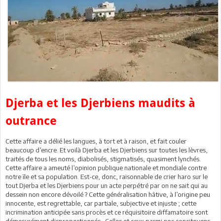
Djerba et les Djerbiens maudits à
outrance
Cette affaire a délié les langues, à tort et à raison, et fait couler
beaucoup d’encre. Et voilà Djerba et les Djerbiens sur toutes les lèvres,
traités de tous les noms, diabolisés, stigmatisés, quasiment lynchés.
Cette affaire a ameuté l’opinion publique nationale et mondiale contre
notre île et sa population. Est-ce, donc, raisonnable de crier haro sur le
tout Djerba et les Djerbiens pour un acte perpétré par on ne sait qui au
dessein non encore dévoilé ? Cette généralisation hâtive, à l’origine peu
innocente, est regrettable, car partiale, subjective et injuste ; cette
incrimination anticipée sans procès et ce réquisitoire diffamatoire sont
démesurément disproportionnés. Celles et ceux parmi nos concitoyens