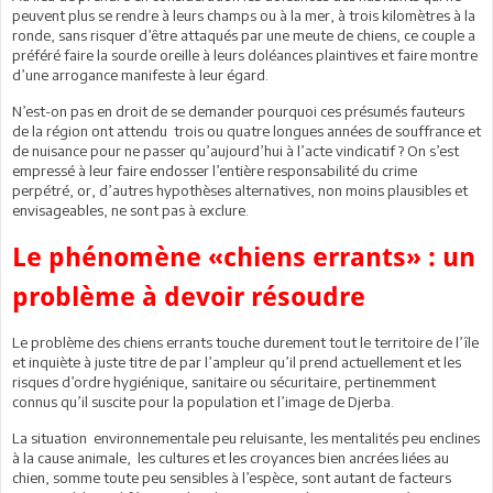
peuvent plus se rendre à leurs champs ou à la mer, à trois kilomètres à la
ronde, sans risquer d’être attaqués par une meute de chiens, ce couple a
préféré faire la sourde oreille à leurs doléances plaintives et faire montre
d’une arrogance manifeste à leur égard.
N’est-on pas en droit de se demander pourquoi ces présumés fauteurs
de la région ont attendu trois ou quatre longues années de souffrance et
de nuisance pour ne passer qu’aujourd’hui à l’acte vindicatif ? On s’est
empressé à leur faire endosser l’entière responsabilité du crime
perpétré, or, d’autres hypothèses alternatives, non moins plausibles et
envisageables, ne sont pas à exclure.
Le phénomène «chiens errants» : un
problème à devoir résoudre
Le problème des chiens errants touche durement tout le territoire de l’île
et inquiète à juste titre de par l’ampleur qu’il prend actuellement et les
risques d’ordre hygiénique, sanitaire ou sécuritaire, pertinemment
connus qu’il suscite pour la population et l’image de Djerba.
La situation environnementale peu reluisante, les mentalités peu enclines
à la cause animale, les cultures et les croyances bien ancrées liées au
chien, somme toute peu sensibles à l’espèce, sont autant de facteurs