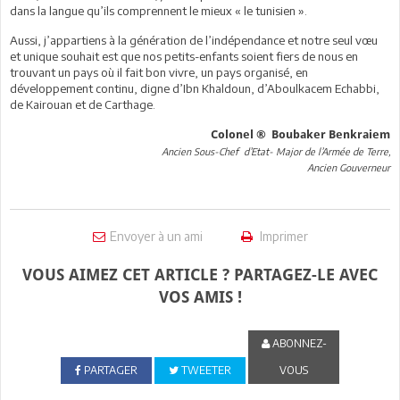
dans la langue qu’ils comprennent le mieux « le tunisien ».
Aussi, j’appartiens à la génération de l’indépendance et notre seul vœu
et unique souhait est que nos petits-enfants soient fiers de nous en
trouvant un pays où il fait bon vivre, un pays organisé, en
développement continu, digne d’Ibn Khaldoun, d’Aboulkacem Echabbi,
de Kairouan et de Carthage.
Colonel ® Boubaker Benkraiem
Ancien Sous-Chef d’Etat- Major de l’Armée de Terre,
Ancien Gouverneur
Envoyer à un ami
Imprimer
VOUS AIMEZ CET ARTICLE ? PARTAGEZ-LE AVEC
VOS AMIS !
ABONNEZ-
PARTAGER
TWEETER
VOUS