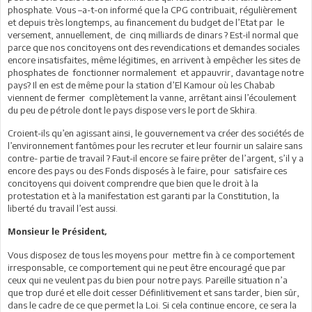
phosphate. Vous –a-t-on informé que la CPG contribuait, régulièrement
et depuis très longtemps, au financement du budget de l’Etat par le
versement, annuellement, de cinq milliards de dinars ? Est-il normal que
parce que nos concitoyens ont des revendications et demandes sociales
encore insatisfaites, même légitimes, en arrivent à empêcher les sites de
phosphates de fonctionner normalement et appauvrir, davantage notre
pays? Il en est de même pour la station d’El Kamour où les Chabab
viennent de fermer complètement la vanne, arrêtant ainsi l’écoulement
du peu de pétrole dont le pays dispose vers le port de Skhira.
Croient-ils qu’en agissant ainsi, le gouvernement va créer des sociétés de
l’environnement fantômes pour les recruter et leur fournir un salaire sans
contre- partie de travail ? Faut-il encore se faire prêter de l’argent, s’il y a
encore des pays ou des Fonds disposés à le faire, pour satisfaire ces
concitoyens qui doivent comprendre que bien que le droit à la
protestation et à la manifestation est garanti par la Constitution, la
liberté du travail l’est aussi.
Monsieur le Président,
Vous disposez de tous les moyens pour mettre fin à ce comportement
irresponsable, ce comportement qui ne peut être encouragé que par
ceux qui ne veulent pas du bien pour notre pays. Pareille situation n’a
que trop duré et elle doit cesser DéfinIitivement et sans tarder, bien sûr,
dans le cadre de ce que permet la Loi. Si cela continue encore, ce sera la