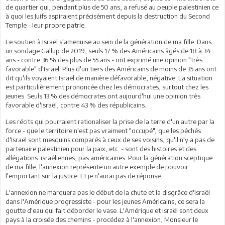
de quartier qui, pendant plus de 50 ans, a refusé au peuple palestinien ce
à quoi les Juifs aspiraient précisément depuis la destruction du Second
Temple - leur propre patrie.
Le soutien à Israël s'amenuise au sein de la génération de ma fille. Dans
un sondage Gallup de 2019, seuls 17 % des Américains âgés de 18 à 34
ans - contre 36 % des plus de 55 ans - ont exprimé une opinion "très
favorable" d'Israël. Plus d'un tiers des Américains de moins de 35 ans ont
dit qu'ils voyaient Israël de manière défavorable, négative. La situation
est particulièrement prononcée chez les démocrates, surtout chez les
jeunes. Seuls 13 % des démocrates ont aujourd'hui une opinion très
favorable d'Israël, contre 43 % des républicains.
Les récits qui pourraient rationaliser la prise de la terre d'un autre par la
force - que le territoire n'est pas vraiment "occupé", que les péchés
d'Israël sont mesquins comparés à ceux de ses voisins, qu'il n'y a pas de
partenaire palestinien pour la paix, etc. - sont des histoires et des
allégations israéliennes, pas américaines. Pour la génération sceptique
de ma fille, l'annexion représente un autre exemple de pouvoir
l'emportant sur la justice. Et je n'aurai pas de réponse.
L'annexion ne marquera pas le début de la chute et la disgrâce d'Israël
dans l'Amérique progressiste - pour les jeunes Américains, ce sera la
goutte d'eau qui fait déborder le vase. L'Amérique et Israël sont deux
pays à la croisée des chemins - procédez à l'annexion, Monsieur le