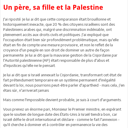
Un père, sa fille et la Palestine
J'ai riposté. Je lui ai dit que cette comparaison était brouillonne et
historiquement inexacte, que 20 % des citoyens israéliens sont des
Palestiniens arabes qui, malgré une discrimination indéniable, ont
pleinement accès aux droits civils et politiques. J'ai expliqué que
l'occupation était bien sûr profondément problématique, mais qu'elle
était en fin de compte une mesure provisoire, et non le reflet de la
croyance d'un peuple en son droit de dominer un autre de façon
permanente. Je lui ai dit que la mauvaise gestion de la Cisjordanie par
l'Autorité palestinienne (AP) était responsable de plus d'abus et
d'injustices qu'elle ne le pensait.
Je lui ai dit que si Israël annexait la Cisjordanie, transformant cet état de
fait prétendument temporaire en un système permanent d'inégalité
devant la loi, nous pourrions peut-être parler d'apartheid - mais cela, j'en
étais sûr, n'arriverait jamais
Mais comme l'impossible devient probable, je suis à court d'arguments.
Vous prenez un énorme pari, Monsieur le Premier ministre, en espérant
que le soutien de longue date des États-Unis à Israël tiendra bon, car
Israël défie le droit international et déclare - comme le fait l'annexion -
qu'il cherche à dominer et à contrôler en permanence la vie des