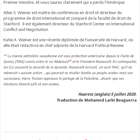
Premier ministre, et vous saurez clairement qui a perdu l'Amérique.
Allen S. Weiner est maître de conférences en droit et directeur du
programme de droit international et comparé de la faculté de droit de
Stanford. Il est également directeur du Stanford Center on International
Conflict and Negotiation.
Katie A. Weiner est une récente diplômée de l'université de Harvard, où
elle était rédactrice en chef adjointe de la Harvard Political Review.
** La manne pétrolière saoudienne est sous protection américaine depuis le Pacte de
(1)
Quincy (1945) conclu entre le roi Abdelaziz
et le Président Roosevelt. En contrepartie,
les E.U assurent la sécurité de la dynastie. Roosevelt écrivait, en avril 1945, qu’il ne
mènerait « aucune action ….qui pourrait se révéler hostile au peuple arabe» mais son
successeur, Harry Truman approuva le partage de la Palestine….disant que ses
électeurs étaient juifs et non arabes.
Haaretz (anglais) 5 juillet 2020.
Traduction de Mohamed Larbi Bouguerra