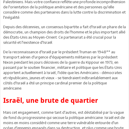
Palestiniens. Mais votre confiance reflète une profonde incompréhension
de l'orientation de la politique américaine et des personnes qu'elle
considère comme des partenaires dans la lutte contre la discrimination et
l'inégalité.
Depuis des décennies, un consensus bipartite a fait d'Israël un phare de la
démocratie, un champion des droits de l'homme et le plus important allié
des États-Unis au Moyen-Orient. Ce partenariat a été crucial pour la
sécurité et l'existence d'Israël.
De la reconnaissance d'Israël par le président Truman en 1948** au
transport aérien d'urgence d'équipements militaires par le président
Nixon pendant les jours décisives de la guerre du Kippour en 1973, en
passant par le soutien financier, militaire et politique que les États-Unis
apportent actuellement à Israël, l'idée que les Américains - démocrates
et républicains, jeunes et vieux - se tiendraient inébranlablement aux
côtés d'Israël a été un principe cardinal premier de la politique
américaine.
Israël, une brute de quartier
Mais cet engagement, comme tant d'autres, est déstabilisé par la vague
de fond du progressisme qui secoue la politique américaine. Israël est de
moins en moins considéré comme une terre vulnérable entourée d'un
océan d'ennemis engagés dans sa destruction, et plus comme une brute