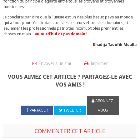
fonction du principe d’égalité entre tous les citoyens et citoyennes
tunisiennes.
Je conclurai par dire que la Tunisie est un des plus beaux pays au monde
qui a tout pour réussir dans tous les secteurs et tous les domaines, si
seulement les professionnels patriotes incorruptibles prennent les
choses en main…
aujourd’hui et pas demain !
Khadija Taoufik Moalla
Envoyer à un ami
Imprimer
VOUS AIMEZ CET ARTICLE ? PARTAGEZ-LE AVEC
VOS AMIS !
ABONNEZ-
PARTAGER
TWEETER
VOUS
COMMENTER CET ARTICLE