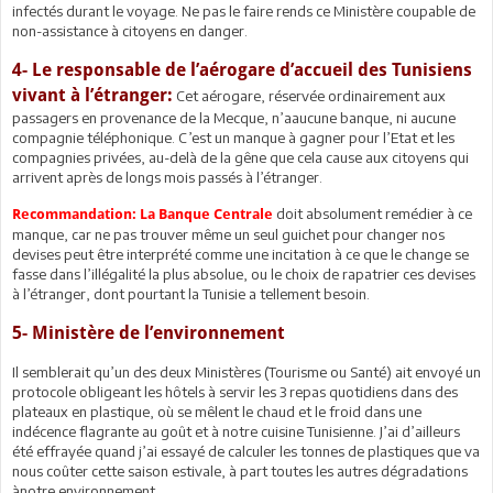
infectés durant le voyage. Ne pas le faire rends ce Ministère coupable de
non-assistance à citoyens en danger.
4- Le responsable de l’aérogare d’accueil des Tunisiens
vivant à l’étranger:
Cet aérogare, réservée ordinairement aux
passagers en provenance de la Mecque, n’aaucune banque, ni aucune
compagnie téléphonique. C’est un manque à gagner pour l’Etat et les
compagnies privées, au-delà de la gêne que cela cause aux citoyens qui
arrivent après de longs mois passés à l’étranger.
doit absolument remédier à ce
Recommandation: La Banque Centrale
manque, car ne pas trouver même un seul guichet pour changer nos
devises peut être interprété comme une incitation à ce que le change se
fasse dans l’illégalité la plus absolue, ou le choix de rapatrier ces devises
à l’étranger, dont pourtant la Tunisie a tellement besoin.
5- Ministère de l’environnement
Il semblerait qu’un des deux Ministères (Tourisme ou Santé) ait envoyé un
protocole obligeant les hôtels à servir les 3 repas quotidiens dans des
plateaux en plastique, où se mêlent le chaud et le froid dans une
indécence flagrante au goût et à notre cuisine Tunisienne. J’ai d’ailleurs
été effrayée quand j’ai essayé de calculer les tonnes de plastiques que va
nous coûter cette saison estivale, à part toutes les autres dégradations
ànotre environnement.