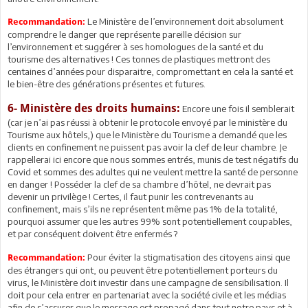
Le Ministère de l’environnement doit absolument
Recommandation:
comprendre le danger que représente pareille décision sur
l’environnement et suggérer à ses homologues de la santé et du
tourisme des alternatives ! Ces tonnes de plastiques mettront des
centaines d’années pour disparaitre, compromettant en cela la santé et
le bien-être des générations présentes et futures.
6- Ministère des droits humains:
Encore une fois il semblerait
(car je n’ai pas réussi à obtenir le protocole envoyé par le ministère du
Tourisme aux hôtels,) que le Ministère du Tourisme a demandé que les
clients en confinement ne puissent pas avoir la clef de leur chambre. Je
rappellerai ici encore que nous sommes entrés, munis de test négatifs du
Covid et sommes des adultes qui ne veulent mettre la santé de personne
en danger ! Posséder la clef de sa chambre d’hôtel, ne devrait pas
devenir un privilège ! Certes, il faut punir les contrevenants au
confinement, mais s’ils ne représentent même pas 1% de la totalité,
pourquoi assumer que les autres 99% sont potentiellement coupables,
et par conséquent doivent être enfermés ?
Pour éviter la stigmatisation des citoyens ainsi que
Recommandation:
des étrangers qui ont, ou peuvent être potentiellement porteurs du
virus, le Ministère doit investir dans une campagne de sensibilisation. Il
doit pour cela entrer en partenariat avec la société civile et les médias
afin de s’assurer que le message est propagé dans tout notre pays et à