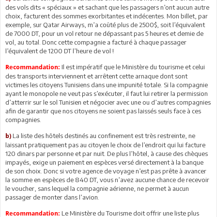
des vols dits « spéciaux » et sachant que les passagers n’ont aucun autre
choix, facturent des sommes exorbitantes et indécentes. Mon billet, par
exemple, sur Qatar Airways, m’a coûté plus de 2500$, soit l’équivalent
de 7000 DT, pour un vol retour ne dépassant pas 5 heures et demie de
vol, au total. Donc cette compagnie a facturé à chaque passager
l’équivalent de 1200 DT l’heure de vol !
Il est impératif que le Ministère du tourisme et celui
Recommandation:
des transports interviennent et arrêtent cette arnaque dont sont
victimes les citoyens Tunisiens dans une impunité totale. Si la compagnie
ayant le monopole ne veut pas s’exécuter, il faut lui retirer la permission
d’atterrir sur le sol Tunisien et négocier avec une ou d’autres compagnies
afin de garantir que nos citoyens ne soient pas laissés seuls face à ces
compagnies.
La liste des hôtels destinés au confinement est très restreinte, ne
b)
laissant pratiquement pas au citoyen le choix de l’endroit qui lui facture
120 dinars par personne et par nuit. De plus l’hôtel, à cause des chèques
impayés, exige un paiement en espèces versé directement à la banque
de son choix. Donc si votre agence de voyage n’est pas prête à avancer
la somme en espèces de 840 DT, vous n’avez aucune chance de recevoir
le voucher, sans lequel la compagnie aérienne, ne permet à aucun
passager de monter dans l’avion.
Le Ministère du Tourisme doit offrir une liste plus
Recommandation: