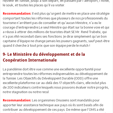
re/venir en Tunisie, jusqu’à son départ, en passant par l’aéroport, l’hôtel,
le souk, et toutes les places qu’il va visiter.
Il est plus qu’urgent de mettre en place une stratégie
Recommandation:
comportant toutes les réformes que plusieurs de nos professionnels du
tourisme n’arrêtent pas de conseiller et qu’aucun Ministre, n’a eu le
courage d’entreprendre.Le seul Ministre qui était sur la bonne voie et qui
a réussi à attirer des millions de touristes était SE Mr. René Trabelsi, qui
n’a pas été reconduit dans ses fonctions. Je dirai simplement qu’un bon
capitaine d’équipe ne change jamais les joueurs gagnants, sauf peut-être
quand il cherche à tout prix que son équipe perde le match !
9- Le Ministère du développement et de la
Coopération Internationale
La pandémie doit être vue comme une excellente opportunité pour
entreprendre toutes les réformes indispensables au développement de
la Tunisie. Les Objectifs du Développent Durable (ODD) offre une
excellente plateforme car au-delà des 17 objectifs clairs, elle inclut plus
de 200 indicateurs contre lesquels nous pouvons évaluer notre progrès,
notre stagnation ou notre recul.
Les organismes Onusiens sont mandatés pour
Recommandation:
apporter leur assistance technique aux pays où ils sont basés afin de
contribuer au développement de ces pays. De même que l’OMS a été