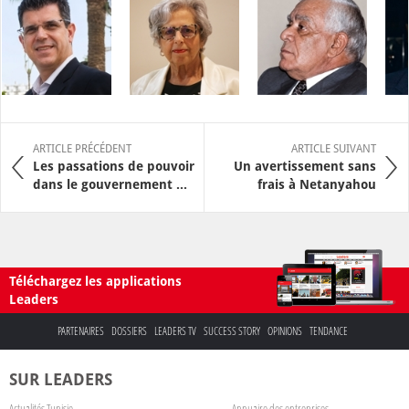
ARTICLE PRÉCÉDENT
ARTICLE SUIVANT
Les passations de pouvoir
Un avertissement sans
dans le gouvernement ...
frais à Netanyahou
Téléchargez les applications
Leaders
PARTENAIRES
DOSSIERS
LEADERS TV
SUCCESS STORY
OPINIONS
TENDANCE
SUR LEADERS
Actualités Tunisie
Annuaire des entreprises