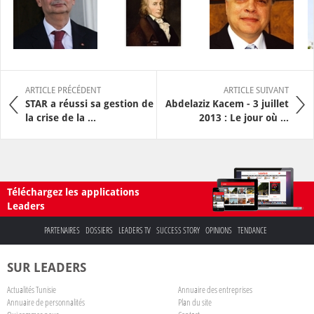
ARTICLE PRÉCÉDENT
ARTICLE SUIVANT
STAR a réussi sa gestion de
Abdelaziz Kacem - 3 juillet
la crise de la ...
2013 : Le jour où ...
Téléchargez les applications
Leaders
PARTENAIRES
DOSSIERS
LEADERS TV
SUCCESS STORY
OPINIONS
TENDANCE
SUR LEADERS
Actualités Tunisie
Annuaire des entreprises
Annuaire de personnalités
Plan du site