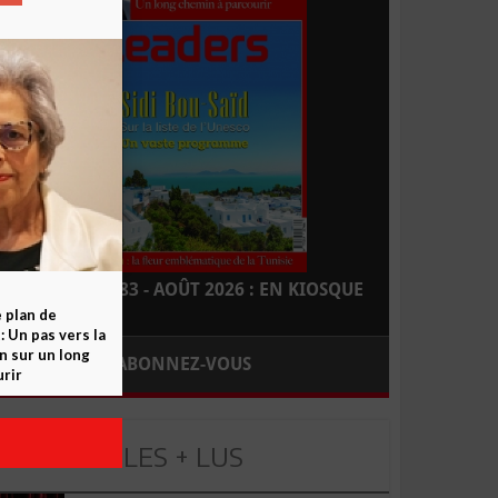
LEADERS N° 183 - AOÛT 2026 : EN KIOSQUE
e plan de
 Un pas vers la
n sur un long
ABONNEZ-VOUS
rir
LES + LUS