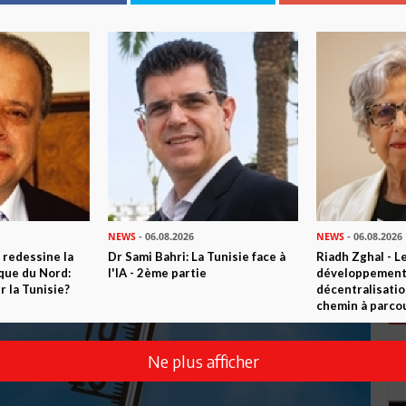
NEWS
- 06.08.2026
NEWS
- 06.08.2026
 redessine la
Dr Sami Bahri: La Tunisie face à
Riadh Zghal - L
ique du Nord:
l'IA - 2ème partie
développement:
 la Tunisie?
décentralisatio
chemin à parcou
Ne plus afficher