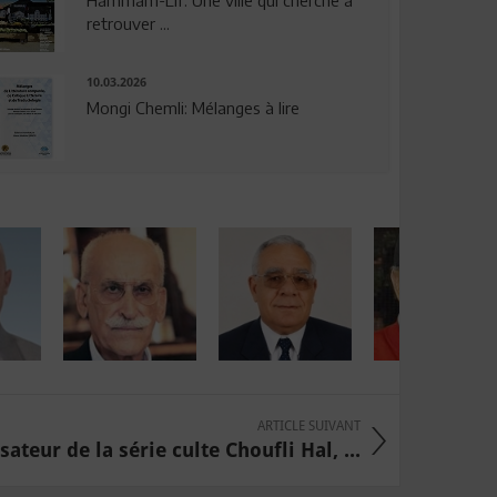
Hammam-Lif: Une ville qui cherche à
retrouver ...
10.03.2026
Mongi Chemli: Mélanges à lire
ARTICLE SUIVANT
sateur de la série culte Choufli Hal, ...