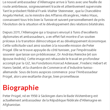
Le nouvel ambassadeur d’Allemagne arrive à Tunis avec une feuille de
route ambitieuse, soigneusement tracée et attentivement supervisée.
Tant le président fédéral Frank-Walter Steinmeier, que la Chancelière
Angela Merkel, ou le ministre des Affaires étrangères, Heiko Maas,
connaissent tous très bien la Tunisie et suivent personnellement de près
l'évolution de la situation et le développement des relations bilatérales.
Depuis 2011, l’Allemagne qui a toujours envoyé à Tunis d'excellents
diplomates et ambassadeurs, a en effet fait montre d’un soutien
précieux à la transition démocratique et au développement économique.
Cette sollicitude vaut ainsi soutien à la nouvelle mission de Peter
Prügel. Elle se trouve appuyée du côté tunisien, par l'impérissable
souvenir que laisse son prédécesseur, Dr Andréas Reinicke (et son
épouse Andréa). Cette image est rehaussée le travail en profondeur
accompli par la GIZ, les Fondations Konrad Adenauer, Frederic Hebert et
Hanns Seidel, et la chambre de Commerce et d’Industrie tuniso-
allemande. Sous de bons auspices commence pour l'Ambassadeur
Prügel, alors une exaltante charge, bien prometteuse.
Biographie
Peter Prügel, né en 1958 à Säckingen dans le Bade Wütemberg est
actuellement ambassadeur de la République fédérale d'Allemagne en
Afghanistan.