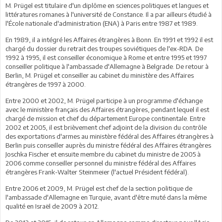
M. Prügel est titulaire d'un diplôme en sciences politiques et langues et
littératures romanes à l'université de Constance. Il a par ailleurs étudié à
l'École nationale d'administration (ENA) à Paris entre 1987 et 1989.
En 1989, il a intégré les Affaires étrangères à Bonn. En 1991 et 1992 il est
chargé du dossier du retrait des troupes soviétiques de l'ex-RDA. De
1992 à 1995, il est conseiller économique à Rome et entre 1995 et 1997
conseiller politique à l'ambassade d'Allemagne à Belgrade. De retour à
Berlin, M. Prügel et conseiller au cabinet du ministère des Affaires
étrangères de 1997 à 2000.
Entre 2000 et 2002, M. Prügel participe à un programme d'échange
avec le ministère français des Affaires étrangères, pendant lequel il est
chargé de mission et chef du département Europe continentale. Entre
2002 et 2005, il est brièvement chef adjoint de la division du contrôle
des exportations d'armes au ministère fédéral des Affaires étrangères à
Berlin puis conseiller auprès du ministre fédéral des Affaires étrangères
Joschka Fischer et ensuite membre du cabinet du ministre de 2005 à
2006 comme conseiller personnel du ministre fédéral des Affaires
étrangères Frank-Walter Steinmeier (l'actuel Président fédéral).
Entre 2006 et 2009, M. Prügel est chef de la section politique de
l'ambassade d'Allemagne en Turquie, avant d'être muté dans la même
qualité en Israël de 2009 à 2012.