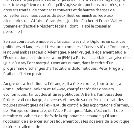
une riche expérience croisée, qu’il s’agisse de fonctions occupées, de
dossiers traités, de continents couverts et de hautes charges de
conseiller assumées auprès de deux illustres ministres fédéraux
allemandes des Affaires étrangères, Joschka Fischer et Frank-Walter
Steinmeier (l'actuel Président fédéral, dont il a été le conseiller
personnel).
Son parcours académique est, lui aussi, très riche. Diplômé en sciences
politiques et langues et littératures romanes à l'université de Constance,
le nouvel ambassadeur d’Allemagne, Peter Prügel, a également étudié
l'École nationale d'administration (ENA) à Paris. La capitale française et le
Quai d’Orsay l’ont marqué. Deux ans durant, dans le cadre d’un
programme d’échanges d’affectations diplomatiques, Peter Prügel y
était en effet en poste…
Au gré des affectations à l’étranger, il a été en poste, tour-à-tour, à
Rome, Belgrade, Ankara et Tel Aviv, chargé tantôt des dossiers
économiques, tantôt des affaires politiques. A Berlin, l’ambassadeur
Prügel avait en charge, à diverses étapes de sa carrière du retrait des
troupes soviétiques de l’ex-RDA, du contrôle des exportations d’armes,
de l’Europe continentale, de l’Asie-Pacifique… Mais, c’est en tant que
membre du cabinet de chefs de la diplomatie allemande qu’il aura
l’occasion de s’exercer sur pratiquement tous les dossiers de la politique
extérieure allemande.