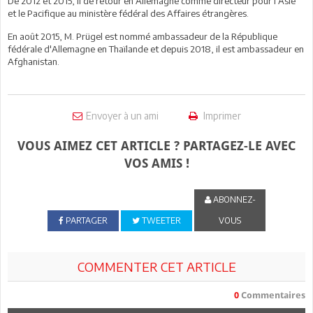
De 2012 et 2015, il de retour en Allemagne comme directeur pour l'Asie
et le Pacifique au ministère fédéral des Affaires étrangères.
En août 2015, M. Prügel est nommé ambassadeur de la République
fédérale d'Allemagne en Thaïlande et depuis 2018, il est ambassadeur en
Afghanistan.
Envoyer à un ami
Imprimer
VOUS AIMEZ CET ARTICLE ? PARTAGEZ-LE AVEC
VOS AMIS !
ABONNEZ-
PARTAGER
TWEETER
VOUS
COMMENTER CET ARTICLE
0
Commentaires