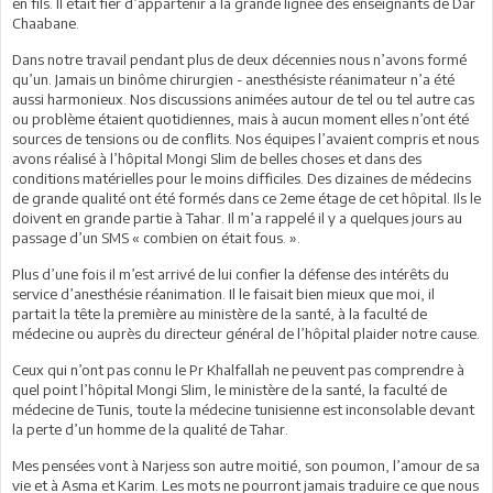
en fils. Il était fier d’appartenir à la grande lignée des enseignants de Dar
Chaabane.
Dans notre travail pendant plus de deux décennies nous n’avons formé
qu’un. Jamais un binôme chirurgien - anesthésiste réanimateur n’a été
aussi harmonieux. Nos discussions animées autour de tel ou tel autre cas
ou problème étaient quotidiennes, mais à aucun moment elles n’ont été
sources de tensions ou de conflits. Nos équipes l’avaient compris et nous
avons réalisé à l’hôpital Mongi Slim de belles choses et dans des
conditions matérielles pour le moins difficiles. Des dizaines de médecins
de grande qualité ont été formés dans ce 2eme étage de cet hôpital. Ils le
doivent en grande partie à Tahar. Il m’a rappelé il y a quelques jours au
passage d’un SMS « combien on était fous. ».
Plus d’une fois il m’est arrivé de lui confier la défense des intérêts du
service d’anesthésie réanimation. Il le faisait bien mieux que moi, il
partait la tête la première au ministère de la santé, à la faculté de
médecine ou auprès du directeur général de l’hôpital plaider notre cause.
Ceux qui n’ont pas connu le Pr Khalfallah ne peuvent pas comprendre à
quel point l’hôpital Mongi Slim, le ministère de la santé, la faculté de
médecine de Tunis, toute la médecine tunisienne est inconsolable devant
la perte d’un homme de la qualité de Tahar.
Mes pensées vont à Narjess son autre moitié, son poumon, l’amour de sa
vie et à Asma et Karim. Les mots ne pourront jamais traduire ce que nous