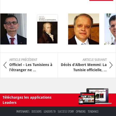
ARTICLE PRÉCÉDENT
ARTICLE SUIVANT
Officiel – Les Tunisiens à
Décès d’Albert Memmi: La
l’étranger ne ...
Tunisie officielle, ...
Téléchargez les applications
Leaders
PARTENAIRES
DOSSIERS
LEADERS TV
SUCCESS STORY
OPINIONS
TENDANCE