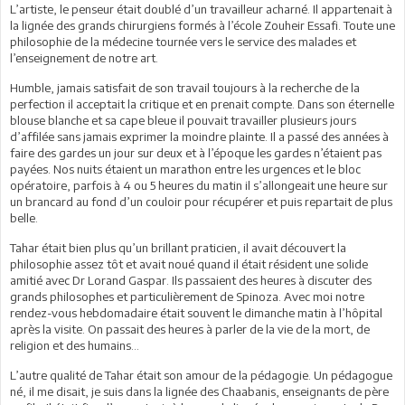
L’artiste, le penseur était doublé d’un travailleur acharné. Il appartenait à
la lignée des grands chirurgiens formés à l’école Zouheir Essafi. Toute une
philosophie de la médecine tournée vers le service des malades et
l’enseignement de notre art.
Humble, jamais satisfait de son travail toujours à la recherche de la
perfection il acceptait la critique et en prenait compte. Dans son éternelle
blouse blanche et sa cape bleue il pouvait travailler plusieurs jours
d’affilée sans jamais exprimer la moindre plainte. Il a passé des années à
faire des gardes un jour sur deux et à l’époque les gardes n’étaient pas
payées. Nos nuits étaient un marathon entre les urgences et le bloc
opératoire, parfois à 4 ou 5 heures du matin il s’allongeait une heure sur
un brancard au fond d’un couloir pour récupérer et puis repartait de plus
belle.
Tahar était bien plus qu’un brillant praticien, il avait découvert la
philosophie assez tôt et avait noué quand il était résident une solide
amitié avec Dr Lorand Gaspar. Ils passaient des heures à discuter des
grands philosophes et particulièrement de Spinoza. Avec moi notre
rendez-vous hebdomadaire était souvent le dimanche matin à l’hôpital
après la visite. On passait des heures à parler de la vie de la mort, de
religion et des humains…
L’autre qualité de Tahar était son amour de la pédagogie. Un pédagogue
né, il me disait, je suis dans la lignée des Chaabanis, enseignants de père