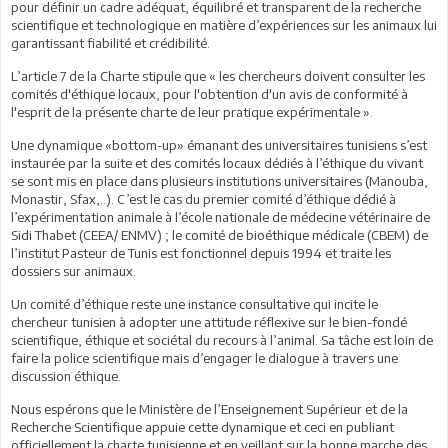
pour définir un cadre adéquat, équilibré et transparent de la recherche
scientifique et technologique en matière d’expériences sur les animaux lui
garantissant fiabilité et crédibilité.
L’article 7 de la Charte stipule que « les chercheurs doivent consulter les
comités d'éthique locaux, pour l'obtention d'un avis de conformité à
l'esprit de la présente charte de leur pratique expérimentale ».
Une dynamique «bottom-up» émanant des universitaires tunisiens s’est
instaurée par la suite et des comités locaux dédiés à l’éthique du vivant
se sont mis en place dans plusieurs institutions universitaires (Manouba,
Monastir, Sfax,..). C’est le cas du premier comité d’éthique dédié à
l’expérimentation animale à l’école nationale de médecine vétérinaire de
Sidi Thabet (CEEA/ ENMV) ; le comité de bioéthique médicale (CBEM) de
l’institut Pasteur de Tunis est fonctionnel depuis 1994 et traite les
dossiers sur animaux.
Un comité d’éthique reste une instance consultative qui incite le
chercheur tunisien à adopter une attitude réflexive sur le bien-fondé
scientifique, éthique et sociétal du recours à l’animal. Sa tâche est loin de
faire la police scientifique mais d’engager le dialogue à travers une
discussion éthique.
Nous espérons que le Ministère de l’Enseignement Supérieur et de la
Recherche Scientifique appuie cette dynamique et ceci en publiant
officiellement la charte tunisienne et en veillant sur la bonne marche des