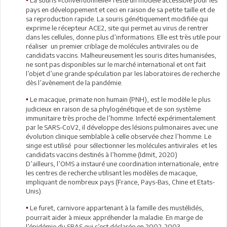
•
pays en développement et ceci en raison de sa petite taille et de
sa reproduction rapide. La souris génétiquement modifiée qui
exprime le récepteur ACE2, site qui permet au virus de rentrer
dans les cellules, donne plus d’informations. Elle est très utile pour
réaliser un premier criblage de molécules antivirales ou de
candidats vaccins. Malheureusement les souris dites humanisées,
ne sont pas disponibles sur le marché international et ont fait
l’objet d’une grande spéculation par les laboratoires de recherche
dès l’avènement de la pandémie.
Le macaque, primate non humain (PNH), est le modèle le plus
•
judicieux en raison de sa phylogénétique et de son système
immunitaire très proche de l’homme. Infecté expérimentalement
par le SARS-CoV2, il développe des lésions pulmonaires avec une
évolution clinique semblable à celle observée chez l’homme. Le
singe est utilisé pour sélectionner les molécules antivirales et les
candidats vaccins destinés à l’homme (Idmit, 2020)
D’ailleurs, l’OMS a instauré une coordination internationale, entre
les centres de recherche utilisant les modèles de macaque,
impliquant de nombreux pays (France, Pays-Bas, Chine et Etats-
Unis).
Le furet, carnivore appartenant à la famille des mustélidés,
•
pourrait aider à mieux appréhender la maladie. En marge de
l’épidémie du SRAS qui s’est déclarée en 2002-2003,