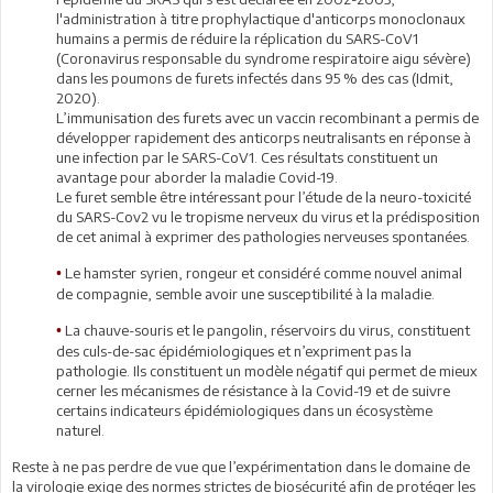
l'administration à titre prophylactique d'anticorps monoclonaux
humains a permis de réduire la réplication du SARS-CoV1
(Coronavirus responsable du syndrome respiratoire aigu sévère)
dans les poumons de furets infectés dans 95 % des cas (Idmit,
2020).
L’immunisation des furets avec un vaccin recombinant a permis de
développer rapidement des anticorps neutralisants en réponse à
une infection par le SARS-CoV1. Ces résultats constituent un
avantage pour aborder la maladie Covid-19.
Le furet semble être intéressant pour l’étude de la neuro-toxicité
du SARS-Cov2 vu le tropisme nerveux du virus et la prédisposition
de cet animal à exprimer des pathologies nerveuses spontanées.
Le hamster syrien, rongeur et considéré comme nouvel animal
•
de compagnie, semble avoir une susceptibilité à la maladie.
La chauve-souris et le pangolin, réservoirs du virus, constituent
•
des culs-de-sac épidémiologiques et n’expriment pas la
pathologie. Ils constituent un modèle négatif qui permet de mieux
cerner les mécanismes de résistance à la Covid-19 et de suivre
certains indicateurs épidémiologiques dans un écosystème
naturel.
Reste à ne pas perdre de vue que l’expérimentation dans le domaine de
la virologie exige des normes strictes de biosécurité afin de protéger les