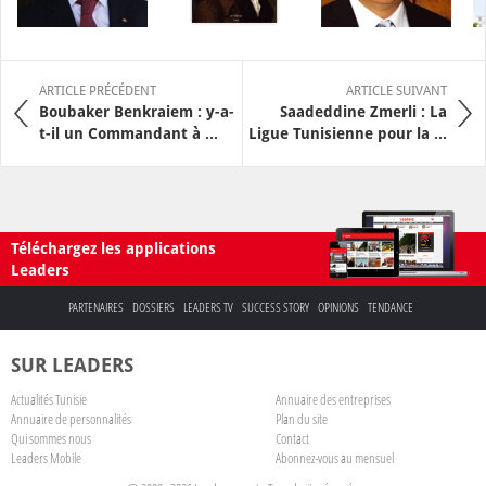
ARTICLE PRÉCÉDENT
ARTICLE SUIVANT
Boubaker Benkraiem : y-a-
Saadeddine Zmerli : La
t-il un Commandant à ...
Ligue Tunisienne pour la ...
Téléchargez les applications
Leaders
PARTENAIRES
DOSSIERS
LEADERS TV
SUCCESS STORY
OPINIONS
TENDANCE
SUR LEADERS
Actualités Tunisie
Annuaire des entreprises
Annuaire de personnalités
Plan du site
Qui sommes nous
Contact
Leaders Mobile
Abonnez-vous au mensuel