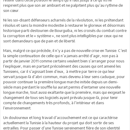
respirent plus que son air ambiant et ne palpitent plus qu’au rythme de
son cœur.
Ni les soi-disant défenseurs acharnés de la révolution, ni les prétendant
résolus et sans la moindre modestie à restaurer le glorieux et désormais
historique parti destourien de Bourguiba, ni les croisés du combat contre
la corruption et le « système », ne sont plus intelligibles par ceux qui ne
sont demandeurs que de pain et de liberté.
Mais, malgré ce qui précède, il n’y a pas de nouvelle crise en Tunisie. C’est
la simple continuation de celle qui n’a jamais arrêté d’agir, non pas à
partir de janvier 2011 comme certains veulent bien s’arranger pour nous
l’expliquer, mais en partant précisément des causes qui ont amené les
Tunisiens, car il s’agissait bien d’eux, à mettre par terre ce qui leur
servait jusque-là d’abri commun, mais devenu à leur sens caduque, pour
pouvoir continuer la première longue marche initiée depuis un demi-
siècle mais perdant le souffle lui aurait permis d’entamer une nouvelle
longue marche, tout aussi exaltante que la première, mais qui exigeait le
changement de tous ses logiciels ayant prévalu jusque-là, pour tenir
compte de changements très profonds, à l’intérieur et dans
l’environnement.
Un douloureux et long travail d’accouchement est ce qui caractérise
actuellement la Tunisie à la hauteur du projet qui doit sortir de ses
entrailles. Pour passer d’une Tunisie sereinement fière de son identité