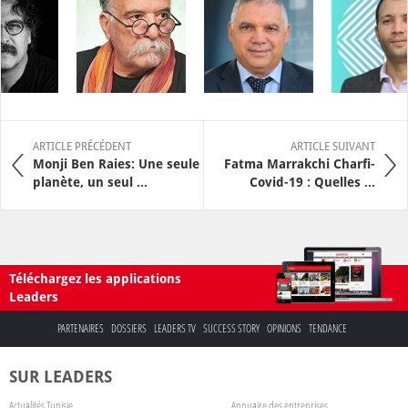
ARTICLE PRÉCÉDENT
ARTICLE SUIVANT
Monji Ben Raies: Une seule
Fatma Marrakchi Charfi-
planète, un seul ...
Covid-19 : Quelles ...
Téléchargez les applications
Leaders
PARTENAIRES
DOSSIERS
LEADERS TV
SUCCESS STORY
OPINIONS
TENDANCE
SUR LEADERS
Actualités Tunisie
Annuaire des entreprises