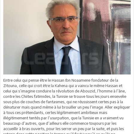
Entre celui qui pense être le Hassan Ibn Noaamene fondateur de la
Zitouna, celle qui croit être la Kahena qui a vaincu le même Hassan et
celui qui s’imagine conduire la révolution de Abouzid, l’homme à l’âne,
contre les Chiites fatimides, la Tunisie se trouve tous les jours ensevelie
sous plus de couches de fantasmes, qui ne réussissent certes pas à la
dénaturer mais quand même à lui brouiller un peu l’image. Aller expliquer
à tous ces prétendants, certes légitimement ambitieux mais
illégitimement tentés par l’usurpation, que la Tunisie en a vraiment vu
beaucoup d’autres, que d’ailleurs elle commence toujours par les
accueillir à bras ouverts, pour les serrer un peu par la suite, et puis les
retenir dans cette position le temps qu’il faut jusqu’à ce qu’ils ne