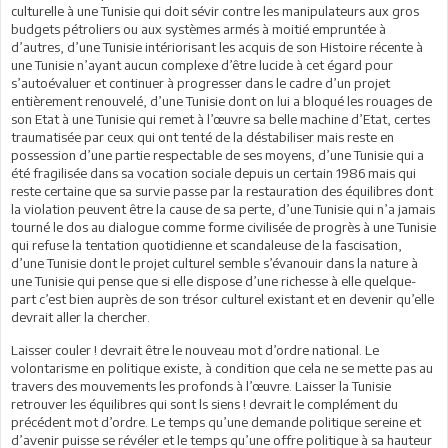
culturelle à une Tunisie qui doit sévir contre les manipulateurs aux gros
budgets pétroliers ou aux systèmes armés à moitié empruntée à
d’autres, d’une Tunisie intériorisant les acquis de son Histoire récente à
une Tunisie n’ayant aucun complexe d’être lucide à cet égard pour
s’autoévaluer et continuer à progresser dans le cadre d’un projet
entièrement renouvelé, d’une Tunisie dont on lui a bloqué les rouages de
son Etat à une Tunisie qui remet à l’œuvre sa belle machine d’Etat, certes
traumatisée par ceux qui ont tenté de la déstabiliser mais reste en
possession d’une partie respectable de ses moyens, d’une Tunisie qui a
été fragilisée dans sa vocation sociale depuis un certain 1986 mais qui
reste certaine que sa survie passe par la restauration des équilibres dont
la violation peuvent être la cause de sa perte, d’une Tunisie qui n’a jamais
tourné le dos au dialogue comme forme civilisée de progrès à une Tunisie
qui refuse la tentation quotidienne et scandaleuse de la fascisation,
d’une Tunisie dont le projet culturel semble s’évanouir dans la nature à
une Tunisie qui pense que si elle dispose d’une richesse à elle quelque-
part c’est bien auprès de son trésor culturel existant et en devenir qu’elle
devrait aller la chercher.
Laisser couler ! devrait être le nouveau mot d’ordre national. Le
volontarisme en politique existe, à condition que cela ne se mette pas au
travers des mouvements les profonds à l’œuvre. Laisser la Tunisie
retrouver les équilibres qui sont ls siens ! devrait le complément du
précédent mot d’ordre. Le temps qu’une demande politique sereine et
d’avenir puisse se révéler et le temps qu’une offre politique à sa hauteur