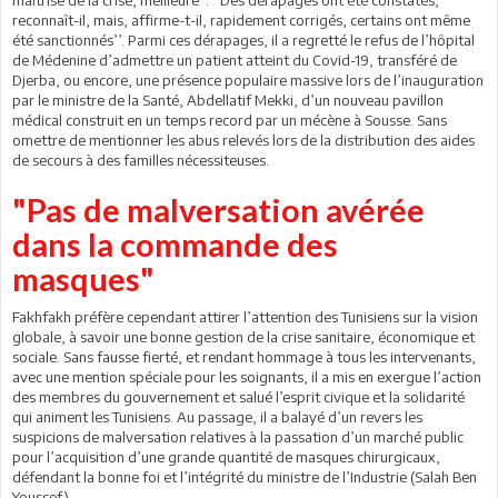
reconnaît-il, mais, affirme-t-il, rapidement corrigés, certains ont même
été sanctionnés’’. Parmi ces dérapages, il a regretté le refus de l’hôpital
de Médenine d’admettre un patient atteint du Covid-19, transféré de
Djerba, ou encore, une présence populaire massive lors de l’inauguration
par le ministre de la Santé, Abdellatif Mekki, d’un nouveau pavillon
médical construit en un temps record par un mécène à Sousse. Sans
omettre de mentionner les abus relevés lors de la distribution des aides
de secours à des familles nécessiteuses.
"Pas de malversation avérée
dans la commande des
masques"
Fakhfakh préfère cependant attirer l’attention des Tunisiens sur la vision
globale, à savoir une bonne gestion de la crise sanitaire, économique et
sociale. Sans fausse fierté, et rendant hommage à tous les intervenants,
avec une mention spéciale pour les soignants, il a mis en exergue l’action
des membres du gouvernement et salué l’esprit civique et la solidarité
qui animent les Tunisiens. Au passage, il a balayé d’un revers les
suspicions de malversation relatives à la passation d’un marché public
pour l’acquisition d’une grande quantité de masques chirurgicaux,
défendant la bonne foi et l’intégrité du ministre de l’Industrie (Salah Ben
Youssef).