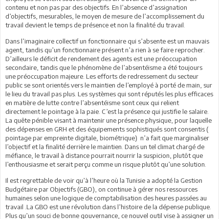
contenu et non pas par des objectifs. En l’absence d’assignation
d’objectifs, mesurables, le moyen de mesure de l’accomplissement du
travail devient le temps de présence et non la finalité du travail.
Dans l’imaginaire collectif un fonctionnaire qui s’absente est un mauvais
agent, tandis qu’un fonctionnaire présent n’a rien à se faire reprocher.
D’ailleurs le déficit de rendement des agents est une préoccupation
secondaire, tandis que le phénomène de l’absentéisme a été toujours
une préoccupation majeure. Les efforts de redressement du secteur
public se sont orientés vers le maintien de l’employé à porté de main, sur
le lieu du travail pas plus. Les systèmes qui sont réputés les plus efficaces
en matière de lutte contre l’absentéisme sont ceux qui relient
directement le pointage à la paie. C’est la présence qui justifie le salaire.
La quête pénible visant à maintenir une présence physique, pour laquelle
des dépenses en GRH et des équipements sophistiqués sont consentis (
pointage par empreinte digitale, biométrique) n’a fait que marginaliser
l’objectif et la finalité derrière le maintien. Dans un tel climat chargé de
méfiance, le travail à distance pourrait nourrir la suspicion, plutôt que
l’enthousiasme et serait perçu comme un risque plutôt qu’une solution.
Il est regrettable de voir qu’à l’heure où la Tunisie a adopté la Gestion
Budgétaire par Objectifs (GBO), on continue à gérer nos ressources
humaines selon une logique de comptabilisation des heures passées au
travail .La GBO est une révolution dans l’histoire de la dépense publique.
Plus qu’un souci de bonne gouvernance, ce nouvel outil vise à assigner un