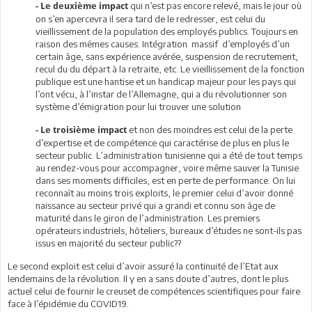
qui n’est pas encore relevé, mais le jour où
-
Le deuxième impact
on s’en apercevra il sera tard de le redresser, est celui du
vieillissement de la population des employés publics. Toujours en
raison des mêmes causes: Intégration massif d’employés d’un
certain âge, sans expérience avérée, suspension de recrutement,
recul du du départ à la retraite, etc. Le vieillissement de la fonction
publique est une hantise et un handicap majeur pour les pays qui
l’ont vécu, à l’instar de l’Allemagne, qui a du révolutionner son
système d’émigration pour lui trouver une solution
et non des moindres est celui de la perte
-
Le troisième impact
d’expertise et de compétence qui caractérise de plus en plus le
secteur public. L’administration tunisienne qui a été de tout temps
au rendez-vous pour accompagner, voire même sauver la Tunisie
dans ses moments difficiles, est en perte de performance. On lui
reconnaît au moins trois exploits, le premier celui d’avoir donné
naissance au secteur privé qui a grandi et connu son âge de
maturité dans le giron de l’administration. Les premiers
opérateurs industriels, hôteliers, bureaux d’études ne sont-ils pas
issus en majorité du secteur public??
Le second exploit est celui d’avoir assuré la continuité de l’Etat aux
lendemains de la révolution. Il y en a sans doute d’autres, dont le plus
actuel celui de fournir le creuset de compétences scientifiques pour faire
face à l’épidémie du COVID19.