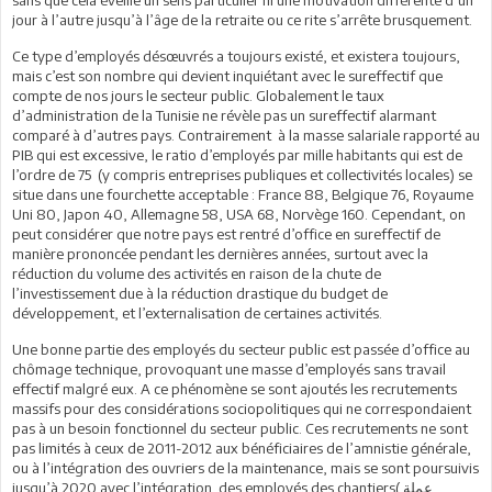
jour à l’autre jusqu’à l’âge de la retraite ou ce rite s’arrête brusquement.
Ce type d’employés désœuvrés a toujours existé, et existera toujours,
mais c’est son nombre qui devient inquiétant avec le sureffectif que
compte de nos jours le secteur public. Globalement le taux
d’administration de la Tunisie ne révèle pas un sureffectif alarmant
comparé à d’autres pays. Contrairement à la masse salariale rapporté au
PIB qui est excessive, le ratio d’employés par mille habitants qui est de
l’ordre de 75 (y compris entreprises publiques et collectivités locales) se
situe dans une fourchette acceptable : France 88, Belgique 76, Royaume
Uni 80, Japon 40, Allemagne 58, USA 68, Norvège 160. Cependant, on
peut considérer que notre pays est rentré d’office en sureffectif de
manière prononcée pendant les dernières années, surtout avec la
réduction du volume des activités en raison de la chute de
l’investissement due à la réduction drastique du budget de
développement, et l’externalisation de certaines activités.
Une bonne partie des employés du secteur public est passée d’office au
chômage technique, provoquant une masse d’employés sans travail
effectif malgré eux. A ce phénomène se sont ajoutés les recrutements
massifs pour des considérations sociopolitiques qui ne correspondaient
pas à un besoin fonctionnel du secteur public. Ces recrutements ne sont
pas limités à ceux de 2011-2012 aux bénéficiaires de l’amnistie générale,
ou à l’intégration des ouvriers de la maintenance, mais se sont poursuivis
jusqu’à 2020 avec l’intégration des employés des chantiers( عملة