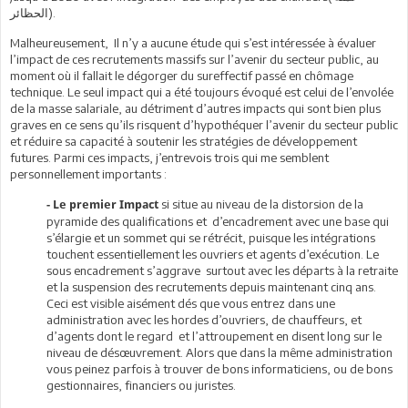
الحظائر).
Malheureusement, Il n’y a aucune étude qui s’est intéressée à évaluer
l’impact de ces recrutements massifs sur l’avenir du secteur public, au
moment où il fallait le dégorger du sureffectif passé en chômage
technique. Le seul impact qui a été toujours évoqué est celui de l’envolée
de la masse salariale, au détriment d’autres impacts qui sont bien plus
graves en ce sens qu’ils risquent d’hypothéquer l’avenir du secteur public
et réduire sa capacité à soutenir les stratégies de développement
futures. Parmi ces impacts, j’entrevois trois qui me semblent
personnellement importants :
si situe au niveau de la distorsion de la
- Le premier Impact
pyramide des qualifications et d’encadrement avec une base qui
s’élargie et un sommet qui se rétrécit, puisque les intégrations
touchent essentiellement les ouvriers et agents d’exécution. Le
sous encadrement s’aggrave surtout avec les départs à la retraite
et la suspension des recrutements depuis maintenant cinq ans.
Ceci est visible aisément dés que vous entrez dans une
administration avec les hordes d’ouvriers, de chauffeurs, et
d’agents dont le regard et l’attroupement en disent long sur le
niveau de désœuvrement. Alors que dans la même administration
vous peinez parfois à trouver de bons informaticiens, ou de bons
gestionnaires, financiers ou juristes.