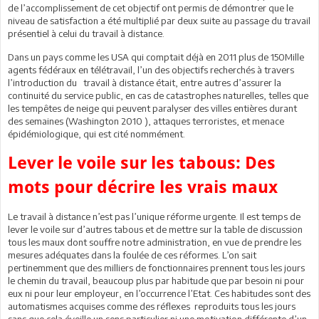
de l’accomplissement de cet objectif ont permis de démontrer que le
niveau de satisfaction a été multiplié par deux suite au passage du travail
présentiel à celui du travail à distance.
Dans un pays comme les USA qui comptait déjà en 2011 plus de 150Mille
agents fédéraux en télétravail, l’un des objectifs recherchés à travers
l’introduction du travail à distance était, entre autres d’assurer la
continuité du service public, en cas de catastrophes naturelles, telles que
les tempêtes de neige qui peuvent paralyser des villes entières durant
des semaines (Washington 2010 ), attaques terroristes, et menace
épidémiologique, qui est cité nommément.
Lever le voile sur les tabous: Des
mots pour décrire les vrais maux
Le travail à distance n’est pas l’unique réforme urgente. Il est temps de
lever le voile sur d’autres tabous et de mettre sur la table de discussion
tous les maux dont souffre notre administration, en vue de prendre les
mesures adéquates dans la foulée de ces réformes. L’on sait
pertinemment que des milliers de fonctionnaires prennent tous les jours
le chemin du travail, beaucoup plus par habitude que par besoin ni pour
eux ni pour leur employeur, en l’occurrence l’Etat. Ces habitudes sont des
automatismes acquises comme des réflexes reproduits tous les jours
sans que cela éveille un sens particulier ni une motivation différente d’un