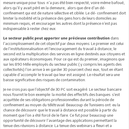
mesure unique pour tous n’a pas été bien respecté, voire même bafoué,
alors qu’il y avait péril en la demeure, alors que dire d’un dé-
confinement qui est de nature sélective et ciblée. Le dé- confinement doit
limiter la mobilité et la présence des gens hors de leurs domiciles au
minimum requis, et encourager les autres dont la présence n’est pas
indispensable à rester chez eux.
dans
Le secteur public peut apporter une précieuse contribution
l’accomplissement de cet objectif par deux moyens: Le premier est celui
de l’institutionnalisation et l’encouragement du travail à distance, le
second est la multiplication des services en ligne destinés aux citoyens et
aux opérateurs économiques. Pour ce qui est du premier, imaginons que
sur les 890 Mille employés du secteur public ( y compris les agents des
collectivités) l’on arrive à en garder 30 pourcent chez eux, tout en étant
capable d’accomplir le travail qui leur est assigné. Le résultat sera une
baisse significative des risques de contamination.
Je ne crois pas que l’objectif de 30 PC soit exagéré. Le secteur bancaire
nous fournit le bon exemple: la moitié des effectifs des banques s’est
acquittée de ses obligations professionnelles durant la période de
confinement au moyen du télétravail. Beaucoup de Tunisiens ont eu la
chance de découvrir que le travail à distance est possible à partir du
moment que l’on a été forcé de le faire. Ce fut pour beaucoup une
opportunité de découvrir l’avantage des applications permettant la
tenue des réunions à distance. La tenue des webinars a fleuri et a