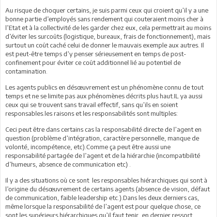
Au risque de choquer certains, je suis parmi ceux qui croient qu’il y a une
bonne partie d’employés sans rendement qui couteraient moins cher à
l’Etat et à la collectivité de les garder chez eux, cela permettrait au moins
d’éviter les surcoûts (logistique, bureaux, frais de fonctionnement), mais
surtout un coût caché celui de donner le mauvais exemple aux autres. Il
est peut-être temps d’y penser sérieusement en temps de post-
confinement pour éviter ce coût additionnel lié au potentiel de
contamination.
Les agents publics en désœuvrement est un phénomène connu de tout
temps et ne se limite pas aux phénomènes décrits plus haut.IL ya aussi
ceux qui se trouvent sans travail effectif, sans qu’ils en soient
responsables.les raisons et les responsabilités sont multiples:
Ceci peut être dans certains cas la responsabilité directe de l’agent en
question (problème d’intégration, caractère personnelle, manque de
volonté, incompétence, etc).Comme ça peut être aussi une
responsabilité partagée de l’agent et de la hiérarchie (incompatibilité
d’humeurs, absence de communication etc) .
Il y a des situations où ce sont les responsables hiérarchiques qui sont à
l’origine du désœuvrement de certains agents (absence de vision, défaut
de communication, faible leadership etc.).Dans les deux derniers cas,
même lorsque la responsabilité de l’agent est pour quelque chose, ce
sont les supérieurs hiérarchiques qu’il faut tenir, en dernier ressort