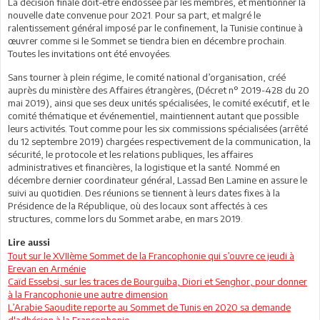
La décision finale doit-être endossée par les membres, et mentionner la
nouvelle date convenue pour 2021. Pour sa part, et malgré le
ralentissement général imposé par le confinement, la Tunisie continue à
œuvrer comme si le Sommet se tiendra bien en décembre prochain.
Toutes les invitations ont été envoyées.
Sans tourner à plein régime, le comité national d’organisation, créé
auprès du ministère des Affaires étrangères, (Décret n° 2019-428 du 20
mai 2019), ainsi que ses deux unités spécialisées, le comité exécutif, et le
comité thématique et événementiel, maintiennent autant que possible
leurs activités. Tout comme pour les six commissions spécialisées (arrêté
du 12 septembre 2019) chargées respectivement de la communication, la
sécurité, le protocole et les relations publiques, les affaires
administratives et financières, la logistique et la santé. Nommé en
décembre dernier coordinateur général, Lassad Ben Lamine en assure le
suivi au quotidien. Des réunions se tiennent à leurs dates fixes à la
Présidence de la République, où des locaux sont affectés à ces
structures, comme lors du Sommet arabe, en mars 2019.
Lire aussi
Tout sur le XVIIème Sommet de la Francophonie qui s’ouvre ce jeudi à
Erevan en Arménie
Caïd Essebsi, sur les traces de Bourguiba, Diori et Senghor, pour donner
à la Francophonie une autre dimension
L’Arabie Saoudite reporte au Sommet de Tunis en 2020 sa demande
d'adhésion à la Francophonie