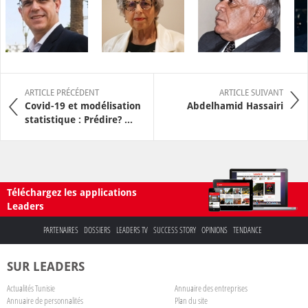
ARTICLE PRÉCÉDENT
ARTICLE SUIVANT
Covid-19 et modélisation
Abdelhamid Hassairi
statistique : Prédire? ...
Téléchargez les applications
Leaders
PARTENAIRES
DOSSIERS
LEADERS TV
SUCCESS STORY
OPINIONS
TENDANCE
SUR LEADERS
Actualités Tunisie
Annuaire des entreprises
Annuaire de personnalités
Plan du site