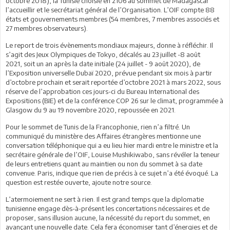
octobre 2018), la Tunisie choisie en 2106 au sommet de Madagascar
l’accueillir et le secrétariat général de l’Organisation. L’OIF compte 88
états et gouvernements membres (54 membres, 7 membres associés et
27 membres observateurs).
Le report de trois évènements mondiaux majeurs, donne à réfléchir. Il
s’agit des Jeux Olympiques de Tokyo, décalés au 23 juillet -8 août
2021, soit un an après la date initiale (24 juillet - 9 août 2020), de
l’Exposition universelle Dubaï 2020, prévue pendant six mois à partir
d’octobre prochain et serait reportée d’octobre 2021 à mars 2022, sous
réserve de l’approbation ces jours-ci du Bureau International des
Expositions (BIE) et de la conférence COP 26 sur le climat, programmée à
Glasgow du 9 au 19 novembre 2020, repoussée en 2021.
Pour le sommet de Tunis de la Francophonie, rien n’a filtré. Un
communiqué du ministère des Affaires étrangères mentionne une
conversation téléphonique qui a eu lieu hier mardi entre le ministre et la
secrétaire générale de l’OIF, Louise Mushikiwabo, sans révéler la teneur
de leurs entretiens quant au maintien ou non du sommet à sa date
convenue. Paris, indique que rien de précis à ce sujet n’a été évoqué. La
question est restée ouverte, ajoute notre source.
L’atermoiement ne sert à rien. Il est grand temps que la diplomatie
tunisienne engage dès-à-présent les concertations nécessaires et de
proposer, sans illusion aucune, la nécessité du report du sommet, en
avançant une nouvelle date. Cela fera économiser tant d’énergies et de