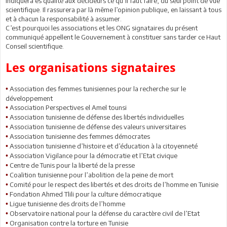
indiquera es qualité aux décideurs ce qu’il faut faire, du seul point de vue
scientifique. Il rassurera par là même l’opinion publique, en laissant à tous
et à chacun la responsabilité à assumer.
C’est pourquoi les associations et les ONG signataires du présent
communiqué appellent le Gouvernement à constituer sans tarder ce Haut
Conseil scientifique.
Les organisations signataires
Association des femmes tunisiennes pour la recherche sur le
•
développement
Association Perspectives el Amel tounsi
•
Association tunisienne de défense des libertés individuelles
•
Association tunisienne de défense des valeurs universitaires
•
Association tunisienne des femmes démocrates
•
Association tunisienne d’histoire et d’éducation à la citoyenneté
•
Association Vigilance pour la démocratie et l’Etat civique
•
Centre de Tunis pour la liberté de la presse
•
Coalition tunisienne pour l’abolition de la peine de mort
•
Comité pour le respect des libertés et des droits de l’homme en Tunisie
•
Fondation Ahmed Tlili pour la culture démocratique
•
Ligue tunisienne des droits de l’homme
•
Observatoire national pour la défense du caractère civil de l’Etat
•
Organisation contre la torture en Tunisie
•